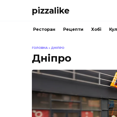
Перейти
pizzalike
до
вмісту
Ресторан
Рецепти
Хобі
Кул
ГОЛОВНА
»
ДНІПРО
Дніпро