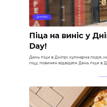
ДНІПРО
Піца на виніс у Дні
Day!
День піци в Дніпрі: кулінарна подія, н
піцу, повинен відвідати День піци в Д