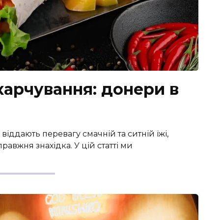
арчування: донеpи в
і віддають перевагу смачній та ситній їжі,
равжня знахідка. У цій статті ми