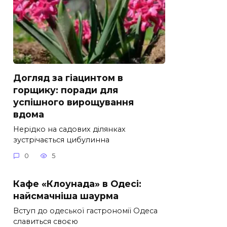
Догляд за гіацинтом в
горщику: поради для
успішного вирощування
вдома
Нерідко на садових ділянках
зустрічається цибулинна
0
5
Кафе «Клоунада» в Одесі:
найсмачніша шаурма
Вступ до одеської гастрономії Одеса
славиться своєю