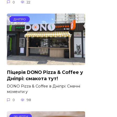
0
22
ДНІПРО
Піцерія DONO Pizza & Coffee у
Дніпрі: смакота тут!
DONO Pizza & Coffee в Дніпрі: Смачні
моменти у
0
98
РЕЦЕПТИ