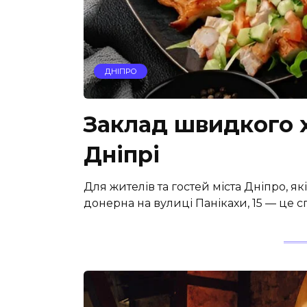
ДНІПРО
Заклад швидкого х
Дніпрі
Для жителів та гостей міста Дніпро, як
донерна на вулиці Панікахи, 15 — це сп