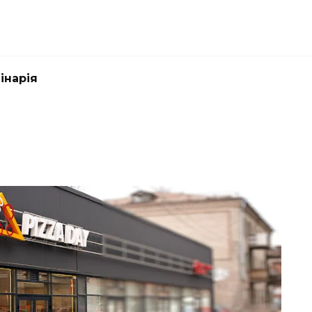
інарія