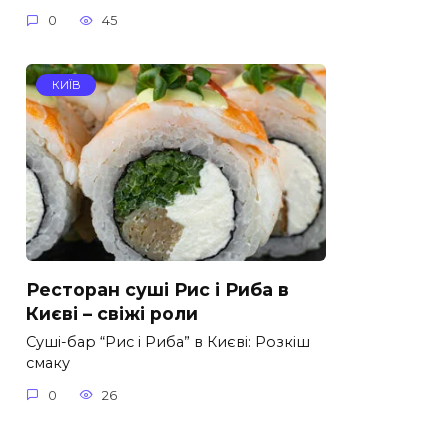
0
45
КИЇВ
Ресторан суші Рис і Риба в
Києві – свіжі роли
Суші-бар “Рис і Риба” в Києві: Розкіш
смаку
0
26