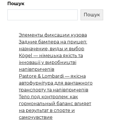
Пошук
Пошук
Элементы фиксации кузова
Задние бампера на прицеп:
назначение, виды и выбор
Kögel — німецька якість та
інновації у виробництві
напівпричепів
Pastore & Lombardi — якісна
автофурнітура для вантажного
транспорту та напівпричепів
Тело под контролем: как
гормональный баланс влияет
на результат в спорте и
самочувствие