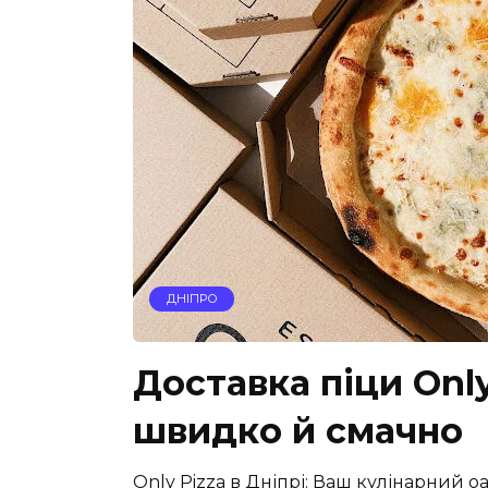
ДНІПРО
Доставка піци Only
швидко й смачно
Only Pizza в Дніпрі: Ваш кулінарний о