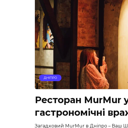
ДНІПРО
Ресторан MurMur у 
гастрономічні вр
Загадковий MurMur в Дніпро – Ваш Шл