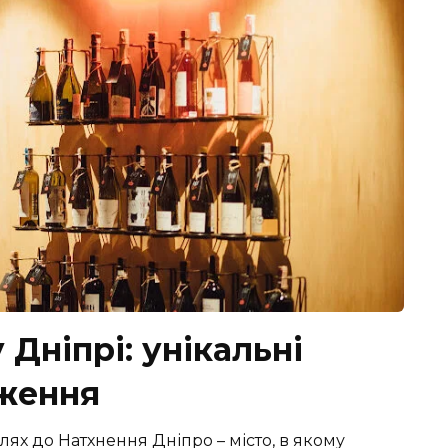
Дніпрі: унікальні
аження
ях до Натхнення Дніпро – місто, в якому