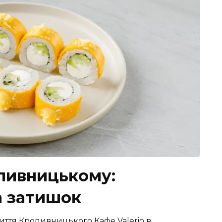
опивницькому:
а затишок
життя Кропивницького Кафе Valerio в