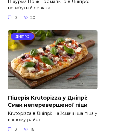
Шаурма Поїж нормально в Дніпро:
незабутній смак та
0
20
ДНІПРО
Піцерія Krutopizza у Дніпрі:
Смак неперевершеної піци
Krutopizza в Дніпрі: Найсмачніша піца у
вашому районі
0
16