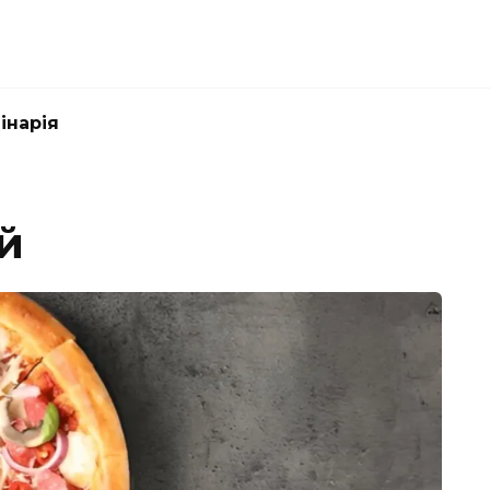
інарія
й