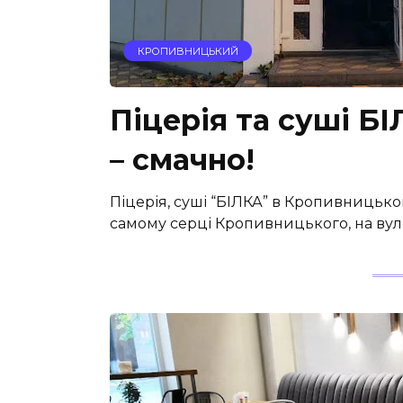
КРОПИВНИЦЬКИЙ
Піцерія та суші Б
– смачно!
Піцерія, суші “БІЛКА” в Кропивницько
самому серці Кропивницького, на вулиц