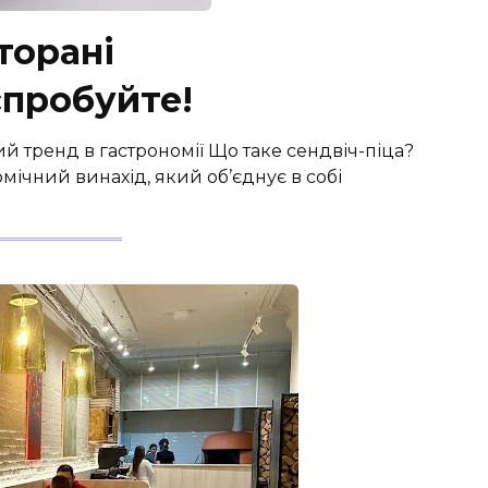
торані
спробуйте!
 тренд в гастрономії Що таке сендвіч-піца?
мічний винахід, який об’єднує в собі