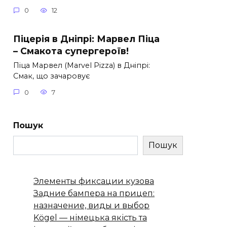
0
12
Піцерія в Дніпрі: Марвел Піца
– Смакота супергероїв!
Піца Марвел (Marvel Pizza) в Дніпрі:
Смак, що зачаровує
0
7
Пошук
Пошук
Элементы фиксации кузова
Задние бампера на прицеп:
назначение, виды и выбор
Kögel — німецька якість та