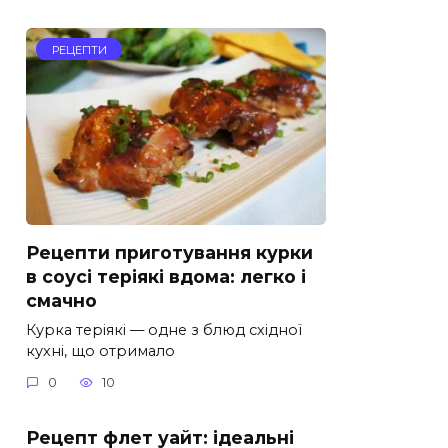
РЕЦЕПТИ
Рецепти приготування курки
в соусі теріякі вдома: легко і
смачно
Курка теріякі — одне з блюд східної
кухні, що отримало
0
10
Рецепт флет уайт: ідеальні