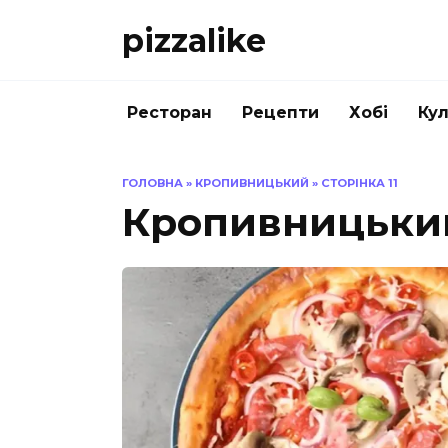
Перейти
pizzalike
до
вмісту
Ресторан
Рецепти
Хобі
Кул
ГОЛОВНА
»
КРОПИВНИЦЬКИЙ
»
СТОРІНКА 11
Кропивницьки