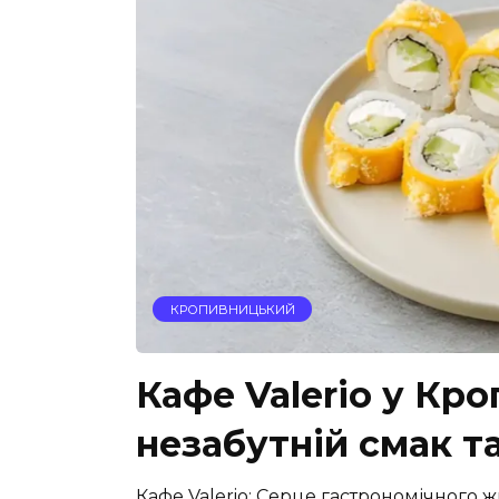
КРОПИВНИЦЬКИЙ
Кафе Valerio у Кр
незабутній смак т
Кафе Valerio: Серце гастрономічного 