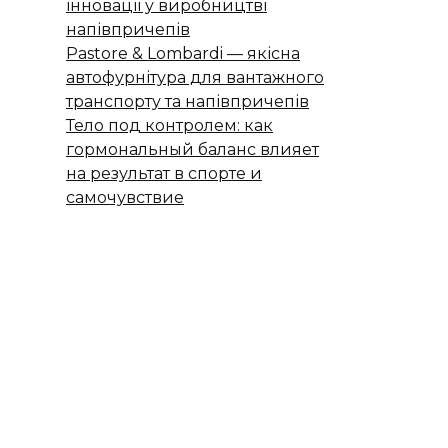
інновації у виробництві
напівпричепів
Pastore & Lombardi — якісна
автофурнітура для вантажного
транспорту та напівпричепів
Тело под контролем: как
гормональный баланс влияет
на результат в спорте и
самочувствие