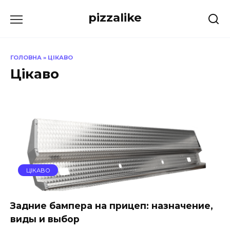
Перейти
pizzalike
до
вмісту
ГОЛОВНА
»
ЦІКАВО
Цікаво
ЦІКАВО
Задние бампера на прицеп: назначение,
виды и выбор