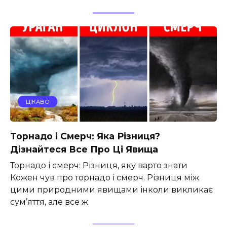
ЦІКАВО
Торнадо і Смерч: Яка Різниця?
Дізнайтеся Все Про Ці Явища
Торнадо і смерч: Різниця, яку варто знати
Кожен чув про торнадо і смерч. Різниця між
цими природними явищами інколи викликає
сум’яття, але все ж