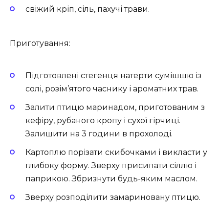
свіжий кріп, сіль, пахучі трави.
Приготування:
Підготовлені стегенця натерти сумішшю із
солі, розім’ятого часнику і ароматних трав.
Залити птицю маринадом, приготованим з
кефіру, рубаного кропу і сухої гірчиці.
Залишити на 3 години в прохолоді.
Картоплю порізати скибочками і викласти у
глибоку форму. Зверху присипати сіллю і
паприкою. Збризнути будь-яким маслом.
Зверху розподілити замариновану птицю.