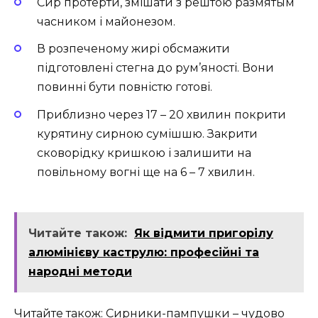
Сир протерти, змішати з рештою размятым
часником і майонезом.
В розпеченому жирі обсмажити
підготовлені стегна до рум’яності. Вони
повинні бути повністю готові.
Приблизно через 17 – 20 хвилин покрити
курятину сирною сумішшю. Закрити
сковорідку кришкою і залишити на
повільному вогні ще на 6 – 7 хвилин.
Читайте також:
Як відмити пригорілу
алюмінієву каструлю: професійні та
народні методи
Читайте також: Сирники-пампушки – чудово