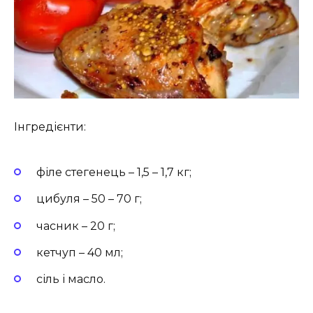
Інгредієнти:
філе стегенець – 1,5 – 1,7 кг;
цибуля – 50 – 70 г;
часник – 20 г;
кетчуп – 40 мл;
сіль і масло.