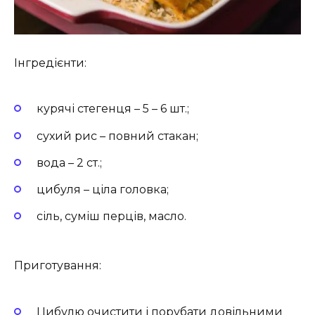
Інгредієнти:
курячі стегенця – 5 – 6 шт.;
сухий рис – повний стакан;
вода – 2 ст.;
цибуля – ціла головка;
сіль, суміш перців, масло.
Приготування:
Цибулю очистити і порубати довільними