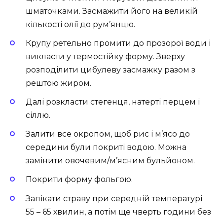
шматочками. Засмажити його на великій
кількості олії до рум’янцю.
Крупу ретельно промити до прозорої води і
викласти у термостійку форму. Зверху
розподілити цибулеву засмажку разом з
рештою жиром.
Далі розкласти стегенця, натерті перцем і
сіллю.
Залити все окропом, щоб рис і м’ясо до
середини були покриті водою. Можна
замінити овочевим/м’ясним бульйоном.
Покрити форму фольгою.
Запікати страву при середній температурі
55 – 65 хвилин, а потім ще чверть години без