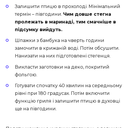
Залишити птицю в прохолоді. Мінімальний
термін – півгодини.
Чим довше стегна
пролежать в маринаді, тим смачніше в
підсумку вийдуть.
Шпажки з бамбука на чверть години
замочити в крижаній воді. Потім обсушити.
Нанизати на них підготовлені стегенця.
Викласти заготовки на деко, покритий
фольгою.
Готувати спочатку 40 хвилин на середньому
рівні при 180 градусах. Потім включити
функцію гриля і залишити птицю в духовці
ще на півгодини.