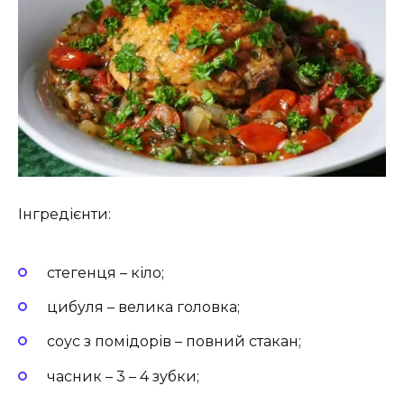
Інгредієнти:
стегенця – кіло;
цибуля – велика головка;
соус з помідорів – повний стакан;
часник – 3 – 4 зубки;