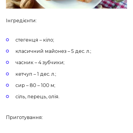
Інгредієнти:
стегенця – кіло;
класичний майонез – 5 дес. л.;
часник – 4 зубчики;
кетчуп – 1 дес. л.;
сир – 80 – 100 м;
сіль, перець, олія.
Приготування: