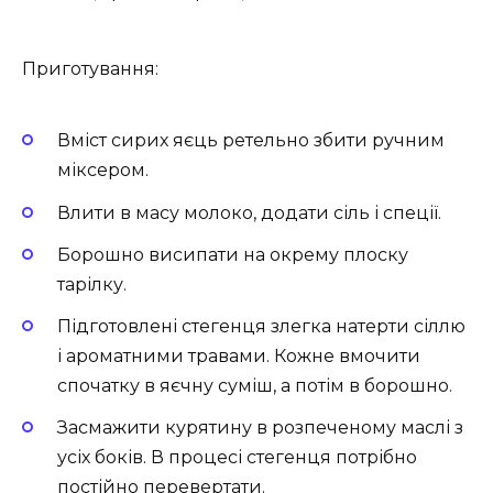
Приготування:
Вміст сирих яєць ретельно збити ручним
міксером.
Влити в масу молоко, додати сіль і спеції.
Борошно висипати на окрему плоску
тарілку.
Підготовлені стегенця злегка натерти сіллю
і ароматними травами. Кожне вмочити
спочатку в яєчну суміш, а потім в борошно.
Засмажити курятину в розпеченому маслі з
усіх боків. В процесі стегенця потрібно
постійно перевертати.