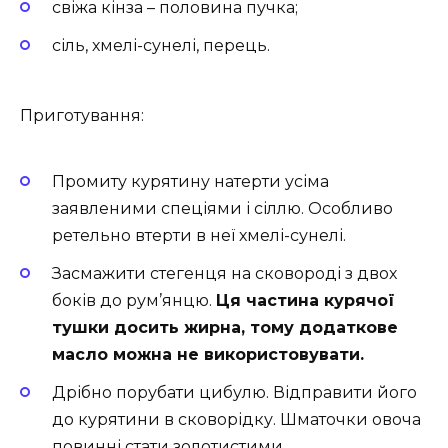
свіжа кінза – половина пучка;
сіль, хмелі-сунелі, перець.
Приготування:
Промиту курятину натерти усіма
заявленими спеціями і сіллю. Особливо
ретельно втерти в неї хмелі-сунелі.
Засмажити стегенця на сковороді з двох
боків до рум’янцю.
Ця частина курячої
тушки досить жирна, тому додаткове
масло можна не використовувати.
Дрібно порубати цибулю. Відправити його
до курятини в сковорідку. Шматочки овоча
повинні стати золотистими.