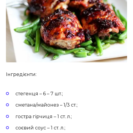
Інгредієнти:
стегенця – 6 – 7 шт.;
сметана/майонез – 1/3 ст.;
гостра гірчиця – 1 ст. л.;
соєвий соус – 1 ст. л.;