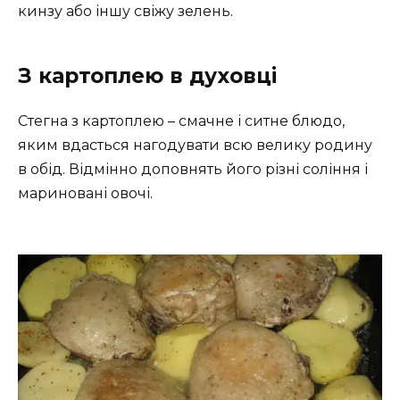
кинзу або іншу свіжу зелень.
З картоплею в духовці
Стегна з картоплею – смачне і ситне блюдо,
яким вдасться нагодувати всю велику родину
в обід. Відмінно доповнять його різні соління і
мариновані овочі.