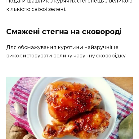
Подати шашлик з курячих стегенець з великою
кількістю свіжої зелені.
Смажені стегна на сковороді
Для обсмажування курятини найзручніше
використовувати велику чавунну сковорідку.