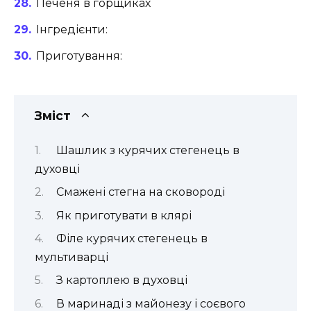
Печеня в горщиках
Інгредієнти:
Приготування:
Зміст
Шашлик з курячих стегенець в
духовці
Смажені стегна на сковороді
Як приготувати в клярі
Філе курячих стегенець в
мультиварці
З картоплею в духовці
В маринаді з майонезу і соєвого