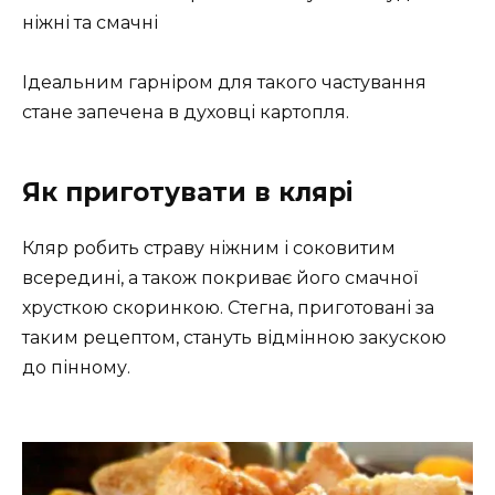
ніжні та смачні
Ідеальним гарніром для такого частування
стане запечена в духовці картопля.
Як приготувати в клярі
Кляр робить страву ніжним і соковитим
всередині, а також покриває його смачної
хрусткою скоринкою. Стегна, приготовані за
таким рецептом, стануть відмінною закускою
до пінному.