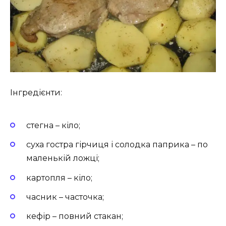
Інгредієнти:
стегна – кіло;
суха гостра гірчиця і солодка паприка – по
маленькій ложці;
картопля – кіло;
часник – часточка;
кефір – повний стакан;