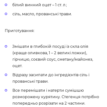
білий винний оцет – 1 ст. л.;
сіль, масло, прованські трави.
Приготування:
Змішати в глибокій посуді із скла олія
(краще оливкова, 1 – 2 великі ложки),
гірчицю, соєвий соус, сметану/майонез,
оцет.
Відразу засипати до інгредієнтів сіль і
прованські трави.
Все перемішати і натерти сумішшю
розморожену курятину. Стегенця потрібно
попередньо розрізати на 2 частини.