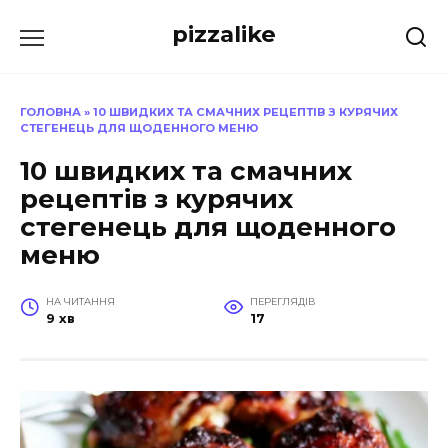
Перейти
pizzalike
до
вмісту
ГОЛОВНА
»
10 ШВИДКИХ ТА СМАЧНИХ РЕЦЕПТІВ З КУРЯЧИХ
СТЕГЕНЕЦЬ ДЛЯ ЩОДЕННОГО МЕНЮ
10 швидких та смачних
рецептів з курячих
стегенець для щоденного
меню
НА ЧИТАННЯ
ПЕРЕГЛЯДІВ
9 хв
17