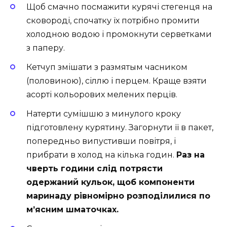
Щоб смачно посмажити курячі стегенця на
сковороді, спочатку їх потрібно промити
холодною водою і промокнути серветками
з паперу.
Кетчуп змішати з размятым часником
(половиною), сіллю і перцем. Краще взяти
асорті кольорових мелених перців.
Натерти сумішшю з минулого кроку
підготовлену курятину. Загорнути її в пакет,
попередньо випустивши повітря, і
прибрати в холод на кілька годин.
Раз на
чверть години слід потрясти
одержаний кульок, щоб компоненти
маринаду рівномірно розподілилися по
м’ясним шматочках.