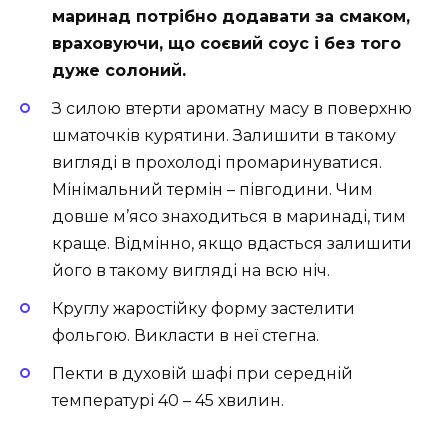
маринад потрібно додавати за смаком,
враховуючи, що соєвий соус і без того
дуже солоний.
З силою втерти ароматну масу в поверхню
шматочків курятини. Залишити в такому
вигляді в прохолоді промаринуватися.
Мінімальний термін – півгодини. Чим
довше м’ясо знаходиться в маринаді, тим
краще. Відмінно, якщо вдасться залишити
його в такому вигляді на всю ніч.
Круглу жаростійку форму застелити
фольгою. Викласти в неї стегна.
Пекти в духовій шафі при середній
температурі 40 – 45 хвилин.