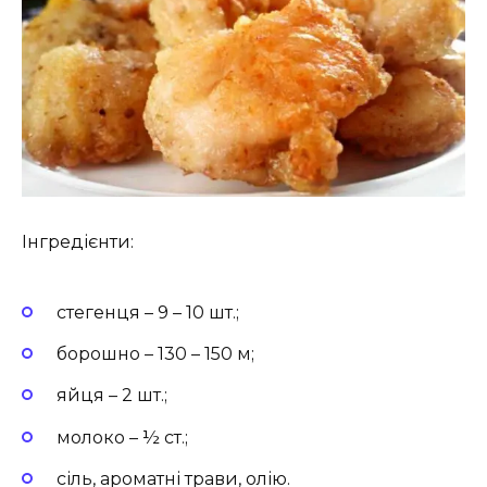
Інгредієнти:
стегенця – 9 – 10 шт.;
борошно – 130 – 150 м;
яйця – 2 шт.;
молоко – ½ ст.;
сіль, ароматні трави, олію.