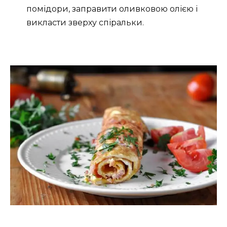
помідори, заправити оливковою олією і
викласти зверху спіральки.