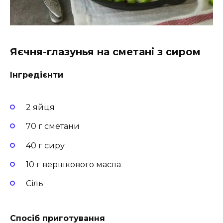
Яєчня-глазунья на сметані з сиром
Інгредієнти
2 яйця
70 г сметани
40 г сиру
10 г вершкового масла
Сіль
Спосіб приготування