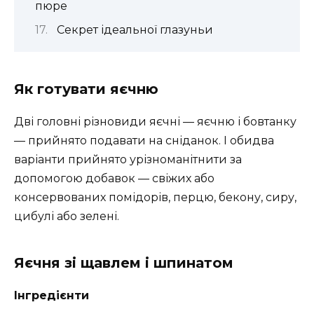
пюре
Секрет ідеальної глазуньи
Як готувати яєчню
Дві головні різновиди яєчні — яєчню і бовтанку
— прийнято подавати на сніданок. І обидва
варіанти прийнято урізноманітнити за
допомогою добавок — свіжих або
консервованих помідорів, перцю, бекону, сиру,
цибулі або зелені.
Яєчня зі щавлем і шпинатом
Інгредієнти