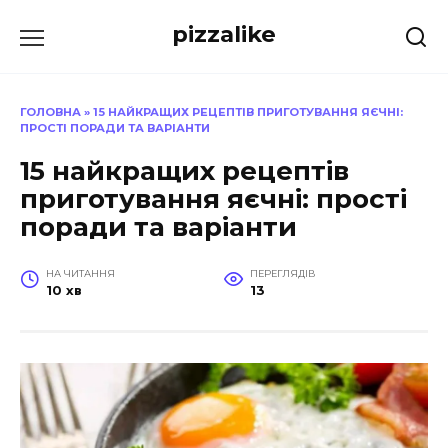
Перейти
pizzalike
до
вмісту
ГОЛОВНА
»
15 НАЙКРАЩИХ РЕЦЕПТІВ ПРИГОТУВАННЯ ЯЄЧНІ:
ПРОСТІ ПОРАДИ ТА ВАРІАНТИ
15 найкращих рецептів
приготування яєчні: прості
поради та варіанти
НА ЧИТАННЯ
ПЕРЕГЛЯДІВ
10 хв
13