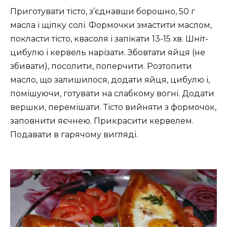
Приготувати тісто, з’єднавши борошно, 50 г
масла і щіпку солі. Формочки змастити маслом,
покласти тісто, квасоля і запікати 13-15 хв. Шніт-
цибулю і кервель нарізати. Збовтати яйця (не
збивати), посолити, поперчити. Розтопити
масло, що залишилося, додати яйця, цибулю і,
помішуючи, готувати на слабкому вогні. Додати
вершки, перемішати. Тісто вийняти з формочок,
заповнити яєчнею. Прикрасити кервелем.
Подавати в гарячому вигляді.