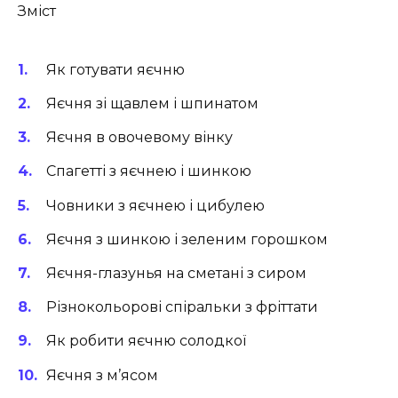
Зміст
Як готувати яєчню
Яєчня зі щавлем і шпинатом
Яєчня в овочевому вінку
Спагетті з яєчнею і шинкою
Човники з яєчнею і цибулею
Яєчня з шинкою і зеленим горошком
Яєчня-глазунья на сметані з сиром
Різнокольорові спіральки з фріттати
Як робити яєчню солодкої
Яєчня з м’ясом