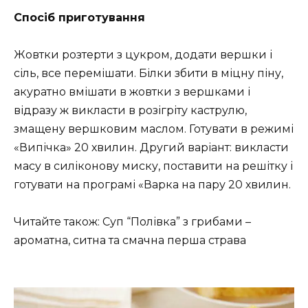
Спосіб приготування
Жовтки розтерти з цукром, додати вершки і
сіль, все перемішати. Білки збити в міцну піну,
акуратно вмішати в жовтки з вершками і
відразу ж викласти в розігріту каструлю,
змащену вершковим маслом. Готувати в режимі
«Випічка» 20 хвилин. Другий варіант: викласти
масу в силіконову миску, поставити на решітку і
готувати на програмі «Варка на пару 20 хвилин.
Читайте також: Суп “Полівка” з грибами –
ароматна, ситна та смачна перша страва