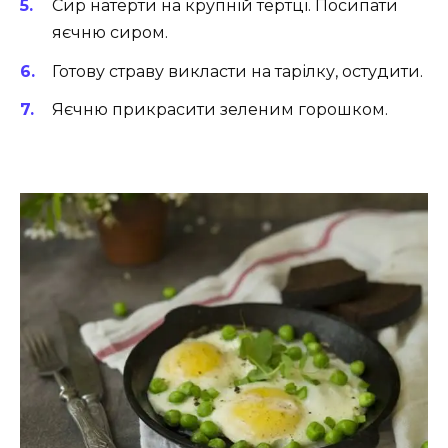
Сир натерти на крупній тертці. Посипати
яєчню сиром.
Готову страву викласти на тарілку, остудити.
Яєчню прикрасити зеленим горошком.