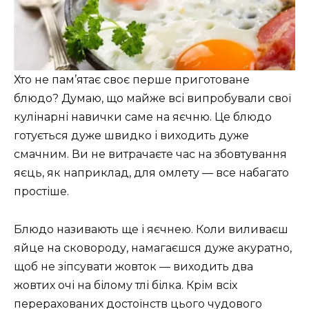
Хто не пам’ятає своє перше приготоване
блюдо? Думаю, що майже всі випробували свої
кулінарні навички саме на яєчню. Це блюдо
готується дуже швидко і виходить дуже
смачним. Ви не витрачаєте час на збовтування
яєць, як наприклад, для омлету — все набагато
простіше.
Блюдо називають ще і яєчнею. Коли виливаєш
яйце на сковороду, намагаєшся дуже акуратно,
щоб не зіпсувати жовток — виходить два
жовтих очі на білому тлі білка. Крім всіх
перерахованих достоїнств цього чудового