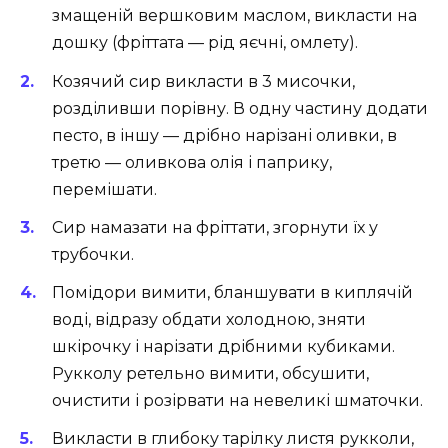
змащеній вершковим маслом, викласти на
дошку (фріттата — рід яєчні, омлету).
Козячий сир викласти в 3 мисочки,
розділивши порівну. В одну частину додати
песто, в іншу — дрібно нарізані оливки, в
третю — оливкова олія і паприку,
перемішати.
Сир намазати на фріттати, згорнути їх у
трубочки.
Помідори вимити, бланшувати в киплячій
воді, відразу обдати холодною, зняти
шкірочку і нарізати дрібними кубиками.
Рукколу ретельно вимити, обсушити,
очистити і розірвати на невеликі шматочки.
Викласти в глибоку тарілку листя рукколи,