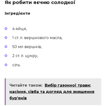
Як робити яєчню солодкої
Інгредієнти
4 яйця,
1 ст. л. вершкового масла,
50 мл вершків,
2 ст. л. цукру,
сіль.
Читайте також:
Вибір газонної трави:
насіння, сівба та догляд для знищення
бур’янів