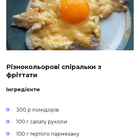
Різнокольорові спіральки з
фріттати
Інгредієнти
300 р помідорів
100 г салату руколи
100 г тертого пармезану