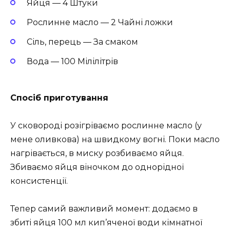
Яйця — 4 Штуки
Рослинне масло — 2 Чайні ложки
Сіль, перець — За смаком
Вода — 100 Мілілітрів
Спосіб приготування
У сковороді розігріваємо рослинне масло (у
мене оливкова) на швидкому вогні. Поки масло
нагрівається, в миску розбиваємо яйця.
Збиваємо яйця віночком до однорідної
консистенції.
Тепер самий важливий момент: додаємо в
збиті яйця 100 мл кип’яченої води кімнатної