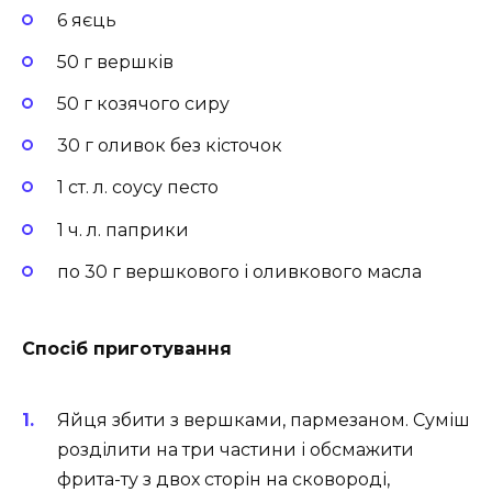
6 яєць
50 г вершків
50 г козячого сиру
30 г оливок без кісточок
1 ст. л. соусу песто
1 ч. л. паприки
по 30 г вершкового і оливкового масла
Спосіб приготування
Яйця збити з вершками, пармезаном. Суміш
розділити на три частини і обсмажити
фрита-ту з двох сторін на сковороді,