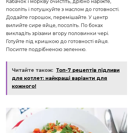
Кабачок і моркву очистіть, дрібно наріжте,
посоліть і потушкуйте з маслом до готовності.
Додайте горошок, перемішайте. У центр
вилийте сире яйце, посоліть. По боках
викладіть зрізами вгору половинки чері.
Готуйте під кришкою до готовності яйця.
Посипте подрібненою зеленню.
Читайте також:
Топ-7 рецептів підливи
для котлет: найкращі варіанти для
кожного!