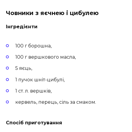
Човники з яєчнею і цибулею
Інгредієнти
100 г борошна,
100 г вершкового масла,
5 яєць,
1 пучок шніт-цибулі,
1 ст. л. вершків,
кервель, перець, сіль за смаком.
Спосіб приготування