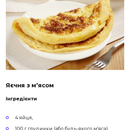
Яєчня з м’ясом
Інгредієнти
4 яйця,
100 г грудинки (або будь-якого м’яса),