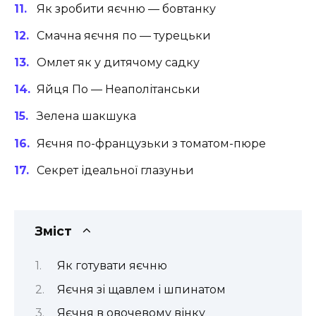
Як зробити яєчню — бовтанку
Смачна яєчня по — турецьки
Омлет як у дитячому садку
Яйця По — Неаполітанськи
Зелена шакшука
Яєчня по-французьки з томатом-пюре
Секрет ідеальної глазуньи
Зміст
Як готувати яєчню
Яєчня зі щавлем і шпинатом
Яєчня в овочевому вінку