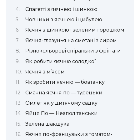
Спагетті з яєчнею і шинкою
Човники з яєчнею і цибулею
Яєчня з шинкою і зеленим горошком
Яєчня-глазунья на сметані з сиром
Різнокольорові спіральки з фріттати
Як робити яєчню солодкої
Яєчня з м’ясом
Як зробити яєчню — бовтанку
Смачна яєчня по — турецьки
Омлет як у дитячому садку
Яйця По — Неаполітанськи
Зелена шакшука
Яєчня по-французьки з томатом-