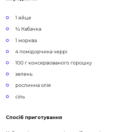
1 яйце
½ Кабачка
1 морква
4 помідорчика черрі
100 г консервованого горошку
зелень
рослинна олія
сіль
Спосіб приготування