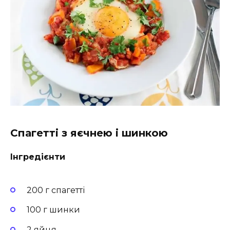
Спагетті з яєчнею і шинкою
Інгредієнти
200 г спагетті
100 г шинки
2 яйця