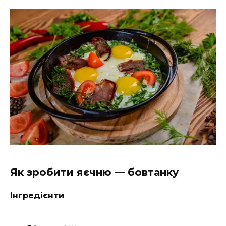
Як зробити яєчню — бовтанку
Інгредієнти