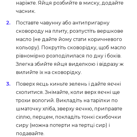
наріжте. Яйця розбийте в миску, додайте
часник.
Поставте чавунну або антипригарну
сковороду на плиту, розпустіть вершкове
масло (не дайте йому стати коричневого
кольору). Покрутіть сковорідку, щоб масло
рівномірно розподілилася по дну і боків.
Злегка збийте яйця виделкою і відразу ж
вилийте їх на сковорідку.
Поверх яєць киньте зелень і дайте яєчні
схопитися. Знімайте, коли верх яєчні ще
трохи вологий. Викладіть на тарілки по
шматочку хліба, зверху яєчню, приправте
сіллю, перцем, покладіть тонкі скибочки
сиру (можна потерти на тертці сир) і
подавайте.