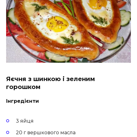
Яєчня з шинкою і зеленим
горошком
Інгредієнти
3 яйця
20 г вершкового масла