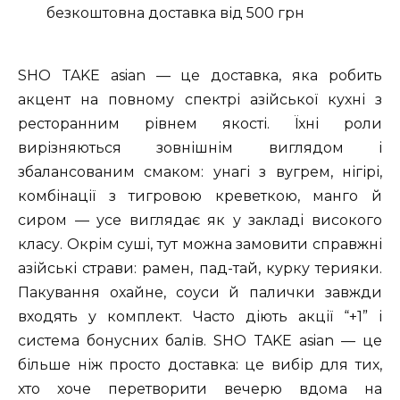
безкоштовна доставка від 500 грн
SHO TAKE asian — це доставка, яка робить
акцент на повному спектрі азійської кухні з
ресторанним рівнем якості. Їхні роли
вирізняються зовнішнім виглядом і
збалансованим смаком: унагі з вугрем, нігірі,
комбінації з тигровою креветкою, манго й
сиром — усе виглядає як у закладі високого
класу. Окрім суші, тут можна замовити справжні
азійські страви: рамен, пад-тай, курку терияки.
Пакування охайне, соуси й палички завжди
входять у комплект. Часто діють акції “+1” і
система бонусних балів. SHO TAKE asian — це
більше ніж просто доставка: це вибір для тих,
хто хоче перетворити вечерю вдома на