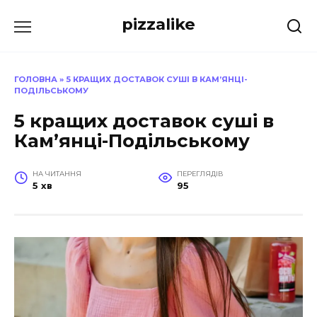
Перейти
pizzalike
до
вмісту
ГОЛОВНА
»
5 КРАЩИХ ДОСТАВОК СУШІ В КАМ’ЯНЦІ-
ПОДІЛЬСЬКОМУ
5 кращих доставок суші в
Кам’янці-Подільському
НА ЧИТАННЯ
ПЕРЕГЛЯДІВ
5 хв
95