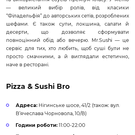
— великий вибір ролів, від класики
“Філадельфія” до авторських сетів, розроблених
шефами. Є також супи, локшина, салати й
десерти, що дозволяє сформувати
повноцінний обід або вечерю. Mr.Sushi — це
сервіс для тих, хто любить, щоб суші були не
просто смачними, а й виглядали естетично,
наче в ресторані.
Pizza & Sushi Bro
Адреса:
Нігинське шосе, 41/2 (також: вул.
В’ячеслава Чорновола, 10/В)
Години роботи:
11:00-22:00