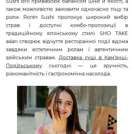
Sushi Bro приваблює балансом ціни й якості, а
також можливістю замовити одночасно піцу та
роли. Ronin Sushi пропонує широкий вибір
страв і доступні комбо-пропозиції в
традиційному японському стилі. SHO TAKE
asian створює відчуття ресторанної події вдома
завдяки естетичним ролам і автентичним
азійським стравам.
Доставка суші в Кам’янці-
Подільському
сьогодні — це зручність,
різноманітність і гастрономічна насолода.