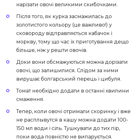
нарізати овочі великими скибочками.
Після того, як курка засмажилась до
золотистого кольору (це важливо!) у
сковороду відправляється кабачок і
моркву, тому що час їх приготування дещо
більше, ніж у решти овочів.
Доки вони обсмажуються можна дорізати
овочі, що залишилися. Слідом за ними
вирушає болгарський перець і цибуля.
Томат необхідно додати в останні хвилини
смаження.
Тепер, коли овочі отримали скоринку і вже
не расплывутся в кашу можна додати 100-
150 мл води і сіль. Тушкувати до тих пір,
поки вода повністю не випарується.