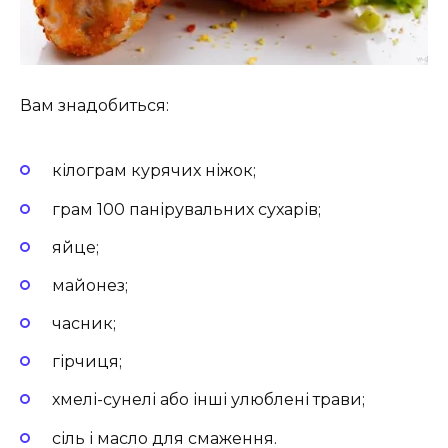
Вам знадобиться:
кілограм курячих ніжок;
грам 100 панірувальних сухарів;
яйце;
майонез;
часник;
гірчиця;
хмелі-сунелі або інші улюблені трави;
сіль і масло для смаження.