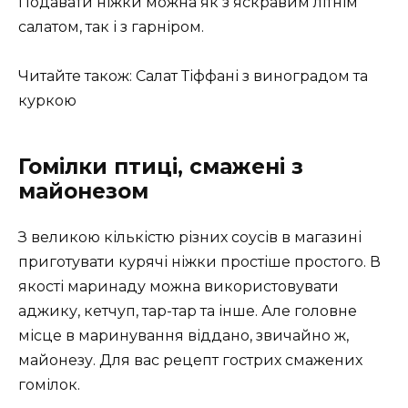
Подавати ніжки можна як з яскравим літнім
салатом, так і з гарніром.
Читайте також: Салат Тіффані з виноградом та
куркою
Гомілки птиці, смажені з
майонезом
З великою кількістю різних соусів в магазині
приготувати курячі ніжки простіше простого. В
якості маринаду можна використовувати
аджику, кетчуп, тар-тар та інше. Але головне
місце в маринування віддано, звичайно ж,
майонезу. Для вас рецепт гострих смажених
гомілок.