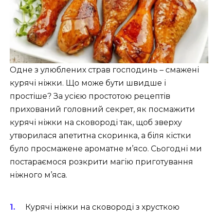
Одне з улюблених страв господинь – смажені
курячі ніжки. Що може бути швидше і
простіше? За усією простотою рецептів
прихований головний секрет, як посмажити
курячі ніжки на сковороді так, щоб зверху
утворилася апетитна скоринка, а біля кістки
було просмажене ароматне м’ясо. Сьогодні ми
постараємося розкрити магію приготування
ніжного м’яса.
Курячі ніжки на сковороді з хрусткою