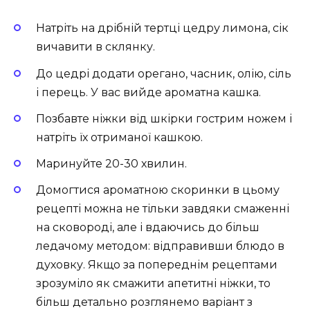
Натріть на дрібній тертці цедру лимона, сік
вичавити в склянку.
До цедрі додати орегано, часник, олію, сіль
і перець. У вас вийде ароматна кашка.
Позбавте ніжки від шкірки гострим ножем і
натріть їх отриманої кашкою.
Маринуйте 20-30 хвилин.
Домогтися ароматною скоринки в цьому
рецепті можна не тільки завдяки смаженні
на сковороді, але і вдаючись до більш
ледачому методом: відправивши блюдо в
духовку. Якщо за попереднім рецептами
зрозуміло як смажити апетитні ніжки, то
більш детально розглянемо варіант з