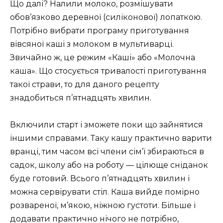
Що далі? Налили молоко, розмішувати
обов’язково деревної (силіконової) лопаткою.
Потрібно вибрати програму приготування
вівсяної каші з молоком в мультиварці.
Звичайно ж, це режим «Каші» або «Молочна
каша». Що стосується тривалості приготування
такої страви, то для даного рецепту
знадобиться п’ятнадцять хвилин.
Включили старт і зможете поки що зайнятися
іншими справами. Таку кашу практично варити
вранці, тим часом всі члени сім’ї збираються в
садок, школу або на роботу — цілюще сніданок
буде готовий. Всього п’ятнадцять хвилин і
можна сервірувати стіл. Каша вийде помірно
розвареної, м’якою, ніжною густоти. Більше і
додавати практично нічого не потрібно,