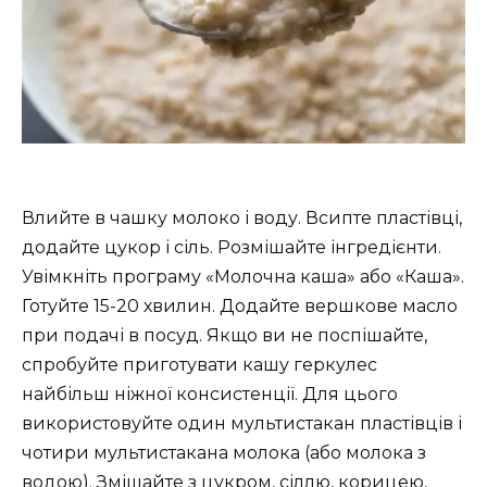
Влийте в чашку молоко і воду. Всипте пластівці,
додайте цукор і сіль. Розмішайте інгредієнти.
Увімкніть програму «Молочна каша» або «Каша».
Готуйте 15-20 хвилин. Додайте вершкове масло
при подачі в посуд. Якщо ви не поспішайте,
спробуйте приготувати кашу геркулес
найбільш ніжної консистенції. Для цього
використовуйте один мультистакан пластівців і
чотири мультистакана молока (або молока з
водою). Змішайте з цукром, сіллю, корицею,