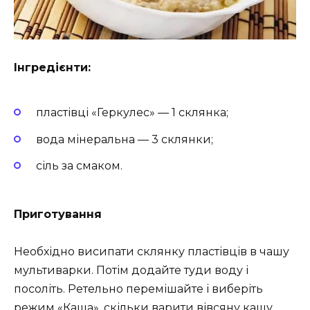
Інгредієнти:
пластівці «Геркулес» — 1 склянка;
вода мінеральна — 3 склянки;
сіль за смаком.
Приготування
Необхідно висипати склянку пластівців в чашу
мультиварки. Потім додайте туди воду і
посоліть. Ретельно перемішайте і виберіть
режим «Каша», скільки варити вівсяну кашу