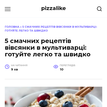
Перейти
pizzalike
до
вмісту
ГОЛОВНА
»
5 СМАЧНИХ РЕЦЕПТІВ ВІВСЯНКИ В МУЛЬТИВАРЦІ:
ГОТУЙТЕ ЛЕГКО ТА ШВИДКО
5 смачних рецептів
вівсянки в мультиварці:
готуйте легко та швидко
НА ЧИТАННЯ
ПЕРЕГЛЯДІВ
9 хв
10