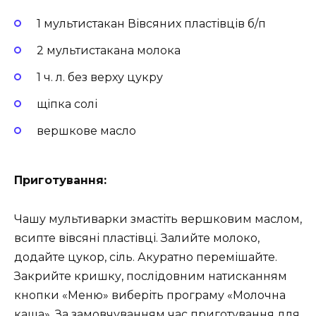
1 мультистакан Вівсяних пластівців б/п
2 мультистакана молока
1 ч. л. без верху цукру
щіпка солі
вершкове масло
Приготування:
Чашу мультиварки змастіть вершковим маслом,
всипте вівсяні пластівці. Залийте молоко,
додайте цукор, сіль. Акуратно перемішайте.
Закрийте кришку, послідовним натисканням
кнопки «Меню» виберіть програму «Молочна
каша». За замовчуванням час приготування для