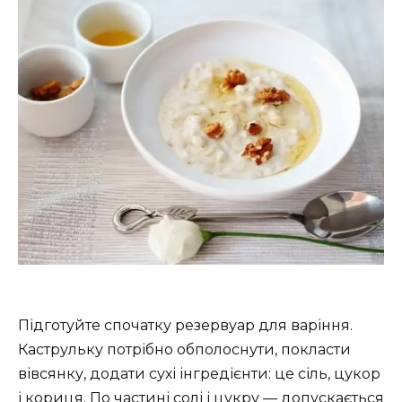
Підготуйте спочатку резервуар для варіння.
Каструльку потрібно обполоснути, покласти
вівсянку, додати сухі інгредієнти: це сіль, цукор
і кориця. По частині солі і цукру — допускається