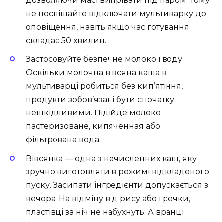
дозволяючи масі випрівати під паром. Тому
не поспішайте відключати мультиварку до
оповіщення, навіть якщо час готування
складає 50 хвилин.
Застосовуйте безпечне молоко і воду.
Оскільки молочна вівсяна каша в
мультиварці робиться без кип’ятіння,
продукти зобов’язані бути спочатку
нешкідливими. Підійде молоко
пастеризоване, кипяченная або
фільтрована вода.
Вівсянка — одна з нечисленних каш, яку
зручно виготовляти в режимі відкладеного
пуску. Засипати інгредієнти допускається з
вечора. На відміну від рису або гречки,
пластівці за ніч не набухнуть. А вранці