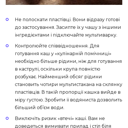
Не полоскати пластівці. Вони відразу готові
до застосування. Засипте їх у чашу з іншими
інгредієнтами і підключайте мультиварку.
Контролюйте співвідношення. Для
готування каш у «кулінарній помічниці»
необхідно більше рідини, ніж для готування
в каструлі, оскільки крупа повністю
розбухає. Найменший обсяг рідини
становить чотири мультистакана на склянку
пластівців. В такій пропорції кашка вийде в
міру густою. Зробити її водяниста дозволить
більший об’єм води.
Виключіть ризик «втечі» каші. Вам не
доведеться вимивати прилад і стіл біля