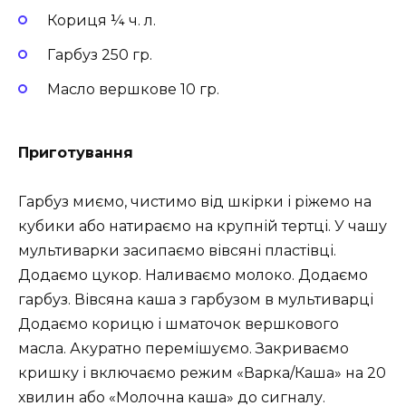
Кориця ¼ ч. л.
Гарбуз 250 гр.
Масло вершкове 10 гр.
Приготування
Гарбуз миємо, чистимо від шкірки і ріжемо на
кубики або натираємо на крупній тертці. У чашу
мультиварки засипаємо вівсяні пластівці.
Додаємо цукор. Наливаємо молоко. Додаємо
гарбуз. Вівсяна каша з гарбузом в мультиварці
Додаємо корицю і шматочок вершкового
масла. Акуратно перемішуємо. Закриваємо
кришку і включаємо режим «Варка/Каша» на 20
хвилин або «Молочна каша» до сигналу.