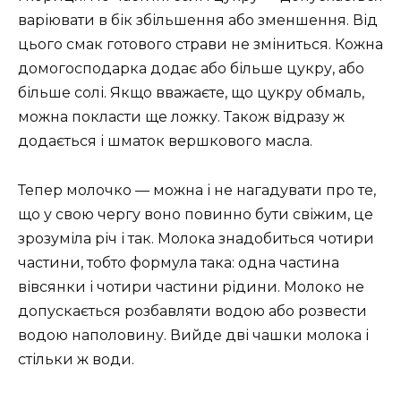
варіювати в бік збільшення або зменшення. Від
цього смак готового страви не зміниться. Кожна
домогосподарка додає або більше цукру, або
більше солі. Якщо вважаєте, що цукру обмаль,
можна покласти ще ложку. Також відразу ж
додається і шматок вершкового масла.
Тепер молочко — можна і не нагадувати про те,
що у свою чергу воно повинно бути свіжим, це
зрозуміла річ і так. Молока знадобиться чотири
частини, тобто формула така: одна частина
вівсянки і чотири частини рідини. Молоко не
допускається розбавляти водою або розвести
водою наполовину. Вийде дві чашки молока і
стільки ж води.