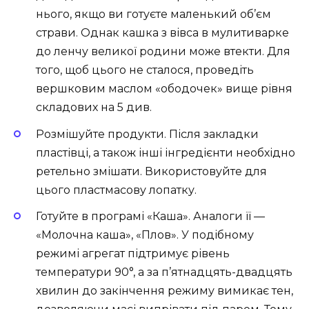
нього, якщо ви готуєте маленький об’єм
страви. Однак кашка з вівса в мулитиварке
до ленчу великої родини може втекти. Для
того, щоб цього не сталося, проведіть
вершковим маслом «ободочек» вище рівня
складових на 5 див.
Розмішуйте продукти. Після закладки
пластівці, а також інші інгредієнти необхідно
ретельно змішати. Використовуйте для
цього пластмасову лопатку.
Готуйте в програмі «Каша». Аналоги її —
«Молочна каша», «Плов». У подібному
режимі агрегат підтримує рівень
температури 90°, а за п’ятнадцять-двадцять
хвилин до закінчення режиму вимикає тен,