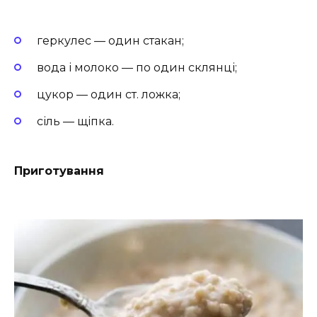
геркулес — один стакан;
вода і молоко — по один склянці;
цукор — один ст. ложка;
сіль — щіпка.
Приготування