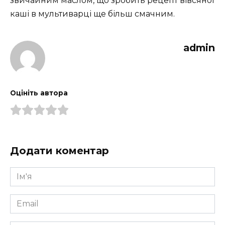
звичайним маслом, що зробить рецепт вівсяної
каші в мультиварці ще більш смачним.
admin
Оцініть автора
Додати коментар
Ім'я
*
Email
*