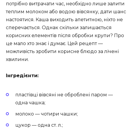
потрібно витрачати час, необхідно лише залити
теплим молоком або водою вівсянку, дати шанс
настоятися. Каша виходить апетитною, ніхто не
сперечається. Однак скільки залишається
корисних елементів після обробки крупи? Про
це мало хто знає і думає. Цей рецепт —
можливість зробити корисне блюдо за лічені
хвилини.
Інгредієнти:
пластівці вівсяні не оброблені паром —
одна чашка;
молоко — чотири чашки;
цукор — одна ст. л.;