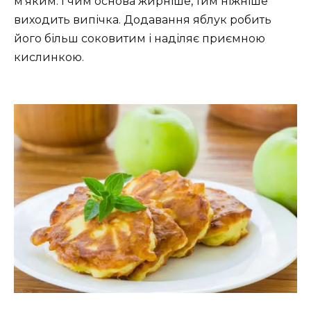
м’яким. І чим основа жирніше, тим ніжніше
виходить випічка. Додавання яблук робить
його більш соковитим і наділяє приємною
кислинкою.