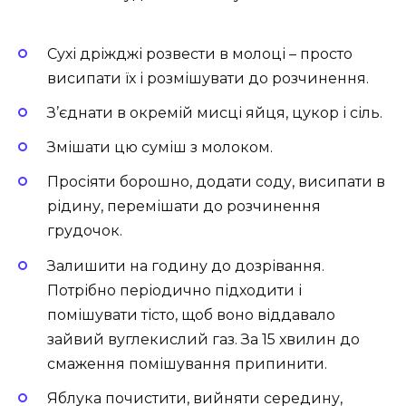
Сухі дріжджі розвести в молоці – просто
висипати їх і розмішувати до розчинення.
З’єднати в окремій мисці яйця, цукор і сіль.
Змішати цю суміш з молоком.
Просіяти борошно, додати соду, висипати в
рідину, перемішати до розчинення
грудочок.
Залишити на годину до дозрівання.
Потрібно періодично підходити і
помішувати тісто, щоб воно віддавало
зайвий вуглекислий газ. За 15 хвилин до
смаження помішування припинити.
Яблука почистити, вийняти середину,