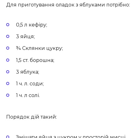
Для приготування оладок з яблуками потрібно:
0,5 л кефіру;
3 яйця;
¾ Склянки цукру;
1,5 ст. борошна;
3 яблука;
1 ч. л. соди;
1 ч. л солі.
Порядок дій такий:
Змішати яйця з цукром у просторій мисці.