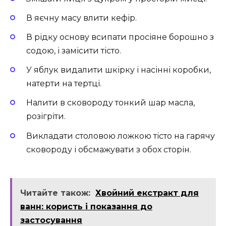
В яєчну масу влити кефір.
В рідку основу всипати просіяне борошно з
содою, і замісити тісто.
У яблук видалити шкірку і насінні коробки,
натерти на тертці.
Налити в сковороду тонкий шар масла,
розігріти.
Викладати столовою ложкою тісто на гарячу
сковороду і обсмажувати з обох сторін.
Читайте також:
Хвойний екстракт для
ванн: користь і показання до
застосування