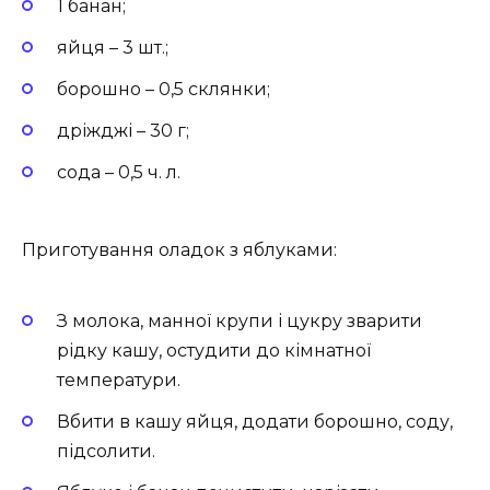
1 банан;
яйця – 3 шт.;
борошно – 0,5 склянки;
дріжджі – 30 г;
сода – 0,5 ч. л.
Приготування оладок з яблуками:
З молока, манної крупи і цукру зварити
рідку кашу, остудити до кімнатної
температури.
Вбити в кашу яйця, додати борошно, соду,
підсолити.