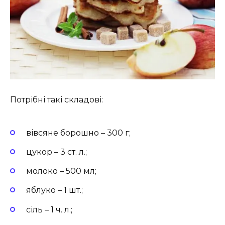
Потрібні такі складові:
вівсяне борошно – 300 г;
цукор – 3 ст. л.;
молоко – 500 мл;
яблуко – 1 шт.;
сіль – 1 ч. л.;