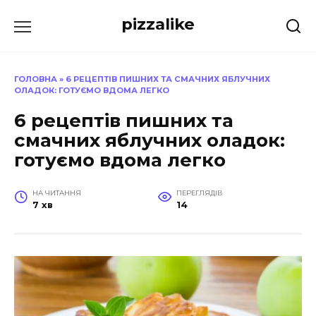
Перейти
pizzalike
до
вмісту
ГОЛОВНА
»
6 РЕЦЕПТІВ ПИШНИХ ТА СМАЧНИХ ЯБЛУЧНИХ
ОЛАДОК: ГОТУЄМО ВДОМА ЛЕГКО
6 рецептів пишних та
смачних яблучних оладок:
готуємо вдома легко
НА ЧИТАННЯ
ПЕРЕГЛЯДІВ
7 хв
14