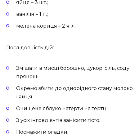
яйця – 3 шт.;
ванілін – 1 п.;
мелена кориця – 2 ч. л.
Послідовність дій:
Змішати в мисці борошно, цукор, сіль, соду,
прянощі.
Окремо збити до однорідного стану молоко
і яйця.
Очищене яблуко натерти на тертці.
З усіх інгредієнтів замісити тісто.
Посмажити оладки.