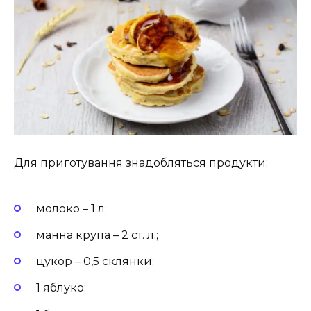
Для приготування знадобляться продукти:
молоко – 1 л;
манна крупа – 2 ст. л.;
цукор – 0,5 склянки;
1 яблуко;