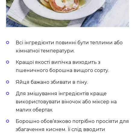
Всі інгредієнти повинні бути теплими або
кімнатної температури.
Кращої якості випічка виходить з
пшеничного борошна вищого сорту.
Яйця бажано збивати в піну.
Для змішування інгредієнтів краще
використовувати віночок або міксер на
малих обертах.
Борошно обов’язково потрібно просіяти для
збагачення киснем. Її слід вводити