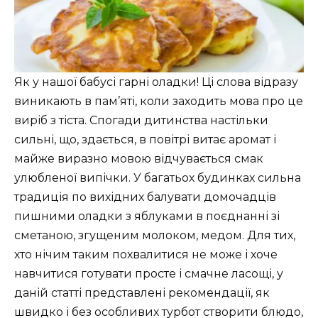
Як у нашої бабусі гарні оладки! Ці слова відразу
виникають в пам’яті, коли заходить мова про це
виріб з тіста. Спогади дитинства настільки
сильні, що, здається, в повітрі витає аромат і
майже виразно мовою відчувається смак
улюбленої випічки. У багатьох будинках сильна
традиція по вихідних балувати домочадців
пишними оладки з яблуками в поєднанні зі
сметаною, згущеним молоком, медом. Для тих,
хто нічим таким похвалитися не може і хоче
навчитися готувати просте і смачне ласощі, у
даній статті представлені рекомендації, як
швидко і без особливих турбот створити блюдо,