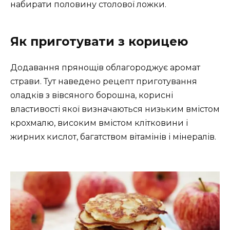
набирати половину столової ложки.
Як приготувати з корицею
Додавання прянощів облагороджує аромат
страви. Тут наведено рецепт приготування
оладків з вівсяного борошна, корисні
властивості якої визначаються низьким вмістом
крохмалю, високим вмістом клітковини і
жирних кислот, багатством вітамінів і мінералів.