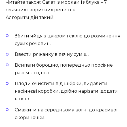
Читайте також: Салат із моркви і яблука – 7
смачних і корисних рецептів
Алгоритм дій такий:
Збити яйця з цукром і сіллю до розчинення
сухих речовин.
Ввести ряжанку в яєчну суміш.
Всипати борошно, попередньо просіяне
разом з содою.
Плоди очистити від шкірки, видалити
насіннєві коробки, дрібно нарізати, додати
в тісто.
Смажити на середньому вогні до красивої
скориночки.