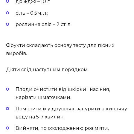
дріжджі – 10 г
сіль – 0,5 ч. л.;
рослинна олія – 2 ст. л.
Фрукти складають основу тесту для пісних
виробів.
Діяти слід наступним порядком:
Плоди очистити від шкірки і насіння,
нарізати шматочками.
Помістити їх у друшляк, занурити в киплячу
воду на 5-7 хвилин.
Вийняти, по охолодженню розім’яти.