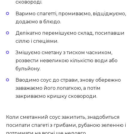
сковороді.
Варимо спагетті, промиваємо, відціджуємо,
додаємо в блюдо.
Делікатно перемішуємо склад, посипавши
сіллю і спеціями.
Змішуємо сметану з тиском часником,
розвести невеликою кількістю води або
бульйону.
Вводимо соус до страви, знову обережно
заважаємо його лопаткою, а потім
закриваємо кришку сковороди.
Коли сметанний соус закипить, знадобиться
посипати спагеті з грибами, рубаною зеленню і
потримати на вогні ще недовго.