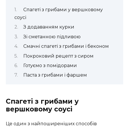
Спагеті з грибами у вершковому
соусі
З додаванням курки
Зі сметанною підливою
Смачні спагеті з грибами і беконом
Покроковий рецепт з сиром
Готуємо з помідорами
Паста з грибами і фаршем
Спагеті з грибами у
вершковому соусі
Це один з найпоширеніших способів