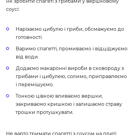
Як зробити спагеті з грибами у вершковому
соусі:
Нарізаємо цибулю і гриби, обсмажуємо до
готовності.
Варимо спагетті, промиваємо і відціджуємо
від води.
Додаємо макаронні вироби в сковороду з
грибами і цибулею, солимо, приправляємо
і перемішуємо.
Тонкою цівкою вливаємо вершки,
закриваємо кришкою і залишаємо страву
трошки протушкувати.
Не варто тримати спагетті з соусом на плиті