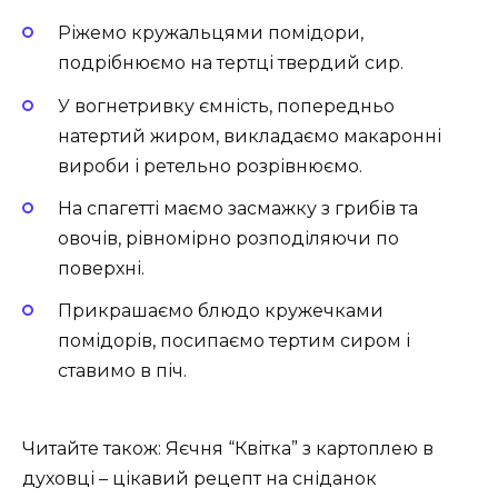
Ріжемо кружальцями помідори,
подрібнюємо на тертці твердий сир.
У вогнетривку ємність, попередньо
натертий жиром, викладаємо макаронні
вироби і ретельно розрівнюємо.
На спагетті маємо засмажку з грибів та
овочів, рівномірно розподіляючи по
поверхні.
Прикрашаємо блюдо кружечками
помідорів, посипаємо тертим сиром і
ставимо в піч.
Читайте також: Яєчня “Квітка” з картоплею в
духовці – цікавий рецепт на сніданок