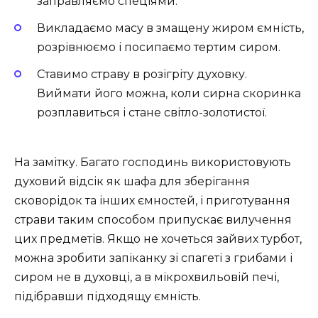
заправляємо спеціями.
Викладаємо масу в змащену жиром ємність,
розрівнюємо і посипаємо тертим сиром.
Ставимо страву в розігріту духовку.
Виймати його можна, коли сирна скоринка
розплавиться і стане світло-золотистої.
На замітку. Багато господинь використовують
духовий відсік як шафа для зберігання
сковорідок та інших ємностей, і приготування
страви таким способом припускає вилучення
цих предметів. Якщо не хочеться зайвих турбот,
можна зробити запіканку зі спагеті з грибами і
сиром не в духовці, а в мікрохвильовій печі,
підібравши підходящу ємність.