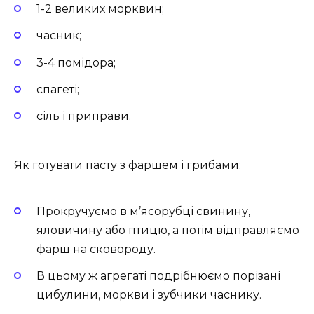
1-2 великих морквин;
часник;
3-4 помідора;
спагеті;
сіль і приправи.
Як готувати пасту з фаршем і грибами:
Прокручуємо в м’ясорубці свинину,
яловичину або птицю, а потім відправляємо
фарш на сковороду.
В цьому ж агрегаті подрібнюємо порізані
цибулини, моркви і зубчики часнику.