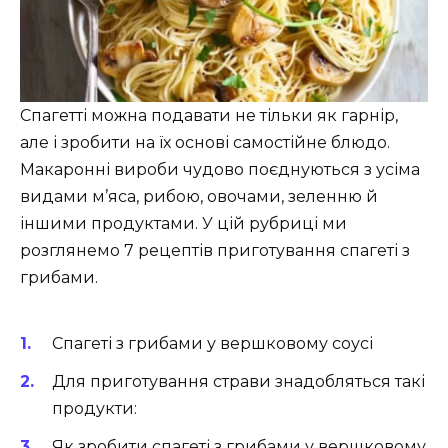
Спагетті можна подавати не тільки як гарнір,
але і зробити на їх основі самостійне блюдо.
Макаронні вироби чудово поєднуються з усіма
видами м’яса, рибою, овочами, зеленню й
іншими продуктами. У цій рубриці ми
розглянемо 7 рецептів приготування спагеті з
грибами.
Спагеті з грибами у вершковому соусі
Для приготування страви знадобляться такі
продукти:
Як зробити спагеті з грибами у вершковому