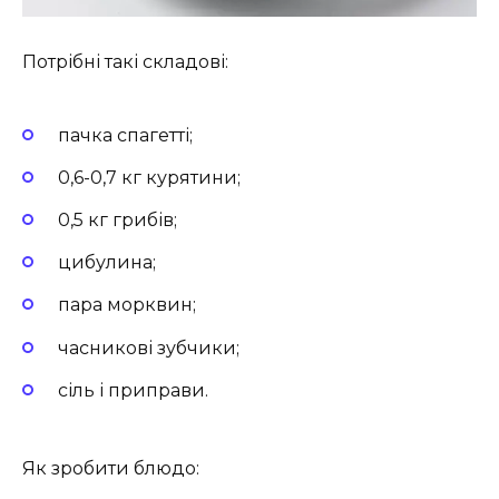
Потрібні такі складові:
пачка спагетті;
0,6-0,7 кг курятини;
0,5 кг грибів;
цибулина;
пара морквин;
часникові зубчики;
сіль і приправи.
Як зробити блюдо: