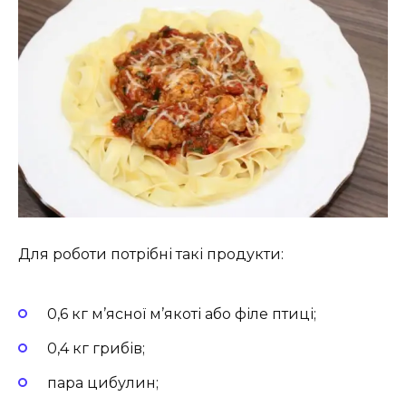
Для роботи потрібні такі продукти:
0,6 кг м’ясної м’якоті або філе птиці;
0,4 кг грибів;
пара цибулин;