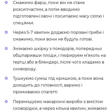
Смажимо фарш, поки він не стане
розсипчастим, а потім вводимо
підготовлені овочі і посипаємо масу сіллю і
спеціями.
Через 5-7 хвилин додаємо порізані гриби і
смажимо, поки вони не будуть готові.
Знімаємо шкірку з помідорів, попередньо
обшпаривши плоди, і пюрируем м’якоть на
тертці або в блендері, після чого кладемо в
сковороду.
Тушкуємо суміш під кришкою, а поки вона
доходить до готовності, варимо і
промиваємо спагетті.
Перемішуємо макаронні вироби з вмістом
сковорідки, а через кілька хвилин, знімаємо