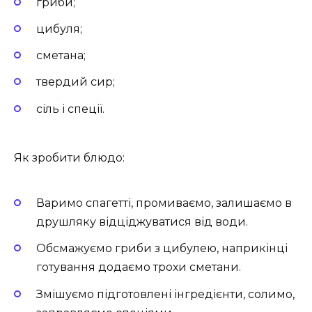
гриби;
цибуля;
сметана;
твердий сир;
сіль і спеції.
Як зробити блюдо:
Варимо спагетті, промиваємо, залишаємо в
друшляку відціджуватися від води.
Обсмажуємо гриби з цибулею, наприкінці
готування додаємо трохи сметани.
Змішуємо підготовлені інгредієнти, солимо,