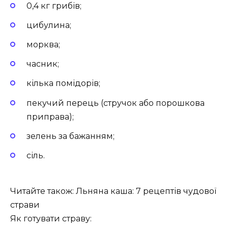
0,4 кг грибів;
цибулина;
морква;
часник;
кілька помідорів;
пекучий перець (стручок або порошкова
приправа);
зелень за бажанням;
сіль.
Читайте також: Льняна каша: 7 рецептів чудової
страви
Як готувати страву: