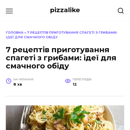
Перейти
pizzalike
до
вмісту
ГОЛОВНА
»
7 РЕЦЕПТІВ ПРИГОТУВАННЯ СПАГЕТІ З ГРИБАМИ:
ІДЕЇ ДЛЯ СМАЧНОГО ОБІДУ
7 рецептів приготування
спагеті з грибами: ідеї для
смачного обіду
НА ЧИТАННЯ
ПЕРЕГЛЯДІВ
8 хв
12