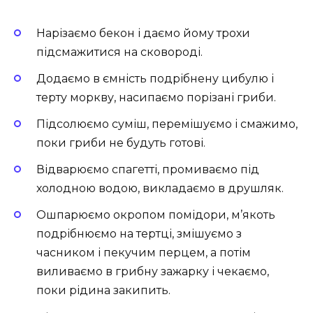
Нарізаємо бекон і даємо йому трохи
підсмажитися на сковороді.
Додаємо в ємність подрібнену цибулю і
терту моркву, насипаємо порізані гриби.
Підсолюємо суміш, перемішуємо і смажимо,
поки гриби не будуть готові.
Відварюємо спагетті, промиваємо під
холодною водою, викладаємо в друшляк.
Ошпарюємо окропом помідори, м’якоть
подрібнюємо на тертці, змішуємо з
часником і пекучим перцем, а потім
виливаємо в грибну зажарку і чекаємо,
поки рідина закипить.