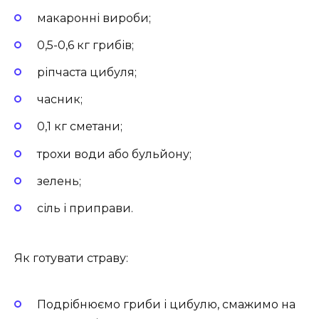
макаронні вироби;
0,5-0,6 кг грибів;
ріпчаста цибуля;
часник;
0,1 кг сметани;
трохи води або бульйону;
зелень;
сіль і приправи.
Як готувати страву:
Подрібнюємо гриби і цибулю, смажимо на