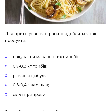
Для приготування страви знадобляться такі
продукти:
пакування макаронних виробів;
0,7-0,8 кг грибів;
ріпчаста цибуля;
0,3-0,4 л вершків;
сіль і приправи.