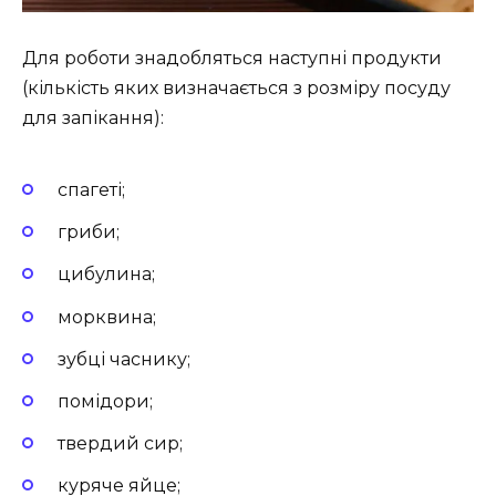
Для роботи знадобляться наступні продукти
(кількість яких визначається з розміру посуду
для запікання):
спагеті;
гриби;
цибулина;
морквина;
зубці часнику;
помідори;
твердий сир;
куряче яйце;