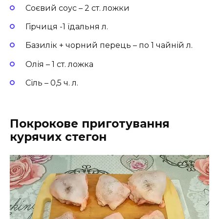
Соєвий соус – 2 ст. ложки
Гірчиця -1 їдальня л.
Базилік + чорний перець – по 1 чайній л.
Олія – 1 ст. ложка
Сіль – 0,5 ч. л.
Покрокове приготування
курячих стегон