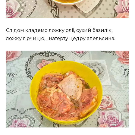
Слідом кладемо ложку олії, сухий базилік,
ложку гірчицю, і натерту цедру апельсина.