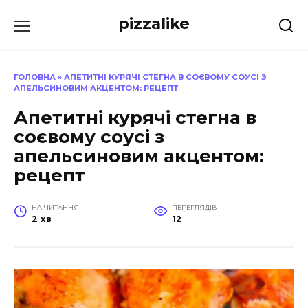
Перейти
pizzalike
до
вмісту
ГОЛОВНА
»
АПЕТИТНІ КУРЯЧІ СТЕГНА В СОЄВОМУ СОУСІ З
АПЕЛЬСИНОВИМ АКЦЕНТОМ: РЕЦЕПТ
Апетитні курячі стегна в
соєвому соусі з
апельсиновим акцентом:
рецепт
НА ЧИТАННЯ
ПЕРЕГЛЯДІВ
2 хв
12