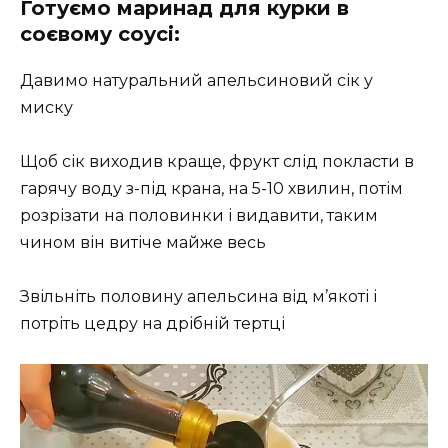
Готуємо маринад для курки в
соєвому соусі:
Давимо натуральний апельсиновий сік у
миску
Щоб сік виходив краще, фрукт слід покласти в
гарячу воду з-під крана, на 5-10 хвилин, потім
розрізати на половинки і видавити, таким
чином він витіче майже весь
Звільніть половину апельсина від м’якоті і
потріть цедру на дрібній тертці