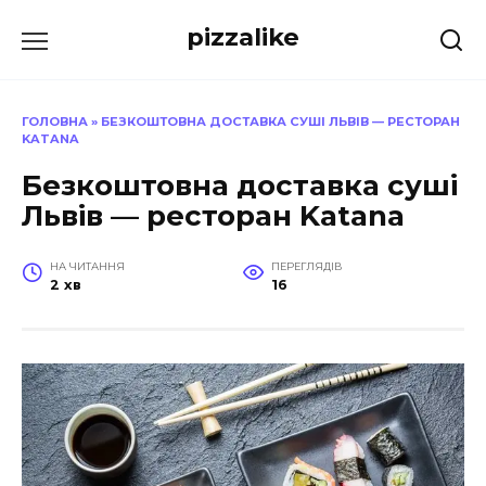
Перейти
pizzalike
до
вмісту
ГОЛОВНА
»
БЕЗКОШТОВНА ДОСТАВКА СУШІ ЛЬВІВ — РЕСТОРАН
KATANA
Безкоштовна доставка суші
Львів — ресторан Katana
НА ЧИТАННЯ
ПЕРЕГЛЯДІВ
2 хв
16