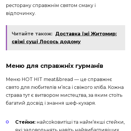
ресторану справжнім святом смаку і
відпочинку.
Читайте також:
Доставка їжі Житомир:
свіжі суші Лосось додому
Меню для справжніх гурманів
Меню HOT HIT meat&bread — це справжнє
свято для любителів м’яса і свіжого хліба. Кожна
страва тут є витвором мистецтва, за яким стоїть
багатий досвід і знання шеф-кухаря.
Стейки:
найсokовитіші та найм’якші стейки,
які задовольнять навіть найвибагливіших