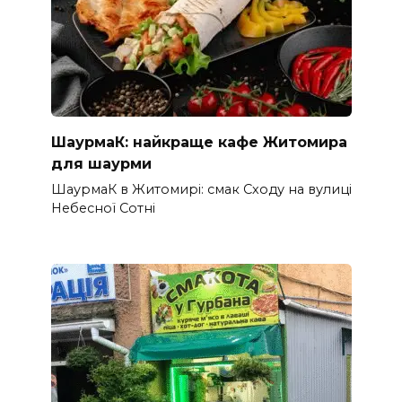
ШаурмаК: найкраще кафе Житомира
для шаурми
ШаурмаК в Житомирі: смак Сходу на вулиці
Небесної Сотні