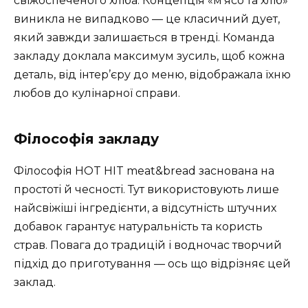
свіжоспеченого хліба. Концепція «м’ясо та хліб»
виникла не випадково — це класичний дует,
який завжди залишається в тренді. Команда
закладу доклала максимум зусиль, щоб кожна
деталь, від інтер’єру до меню, відображала їхню
любов до кулінарної справи.
Філософія закладу
Філософія HOT HIT meat&bread заснована на
простоті й чесності. Тут використовують лише
найсвіжіші інгредієнти, а відсутність штучних
добавок гарантує натуральність та користь
страв. Повага до традицій і водночас творчий
підхід до приготування — ось що відрізняє цей
заклад.