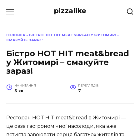
Перейти
pizzalike
до
вмісту
ГОЛОВНА
»
БІСТРО HOT HIT MEAT&BREAD У ЖИТОМИРІ –
СМАКУЙТЕ ЗАРАЗ!
Бістро HOT HIT meat&bread
у Житомирі – смакуйте
зараз!
НА ЧИТАННЯ
ПЕРЕГЛЯДІВ
3 хв
7
Ресторан HOT HIT meat&bread в Житомирі —
це оаза гастрономічної насолоди, яка вже
встигла завоювати серця багатьох жителів та