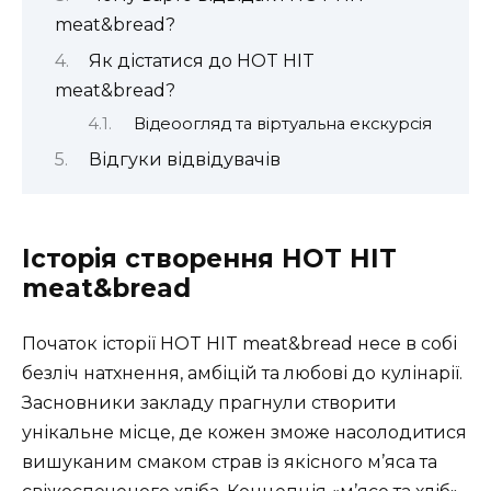
meat&bread?
Як дістатися до HOT HIT
meat&bread?
Відеоогляд та віртуальна екскурсія
Відгуки відвідувачів
Історія створення HOT HIT
meat&bread
Початок історії HOT HIT meat&bread несе в собі
безліч натхнення, амбіцій та любові до кулінарії.
Засновники закладу прагнули створити
унікальне місце, де кожен зможе насолодитися
вишуканим смаком страв із якісного м’яса та