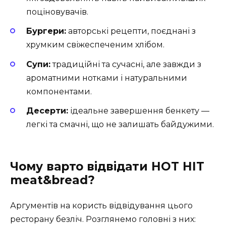
поціновувачів.
Бургери:
авторські рецепти, поєднані з
хрумким свіжеспеченим хлібом.
Супи:
традиційні та сучасні, але завжди з
ароматними нотками і натуральними
компонентами.
Десерти:
ідеальне завершення бенкету —
легкі та смачні, що не залишать байдужими.
Чому варто відвідати HOT HIT
meat&bread?
Аргументів на користь відвідування цього
ресторану безліч. Розглянемо головні з них: