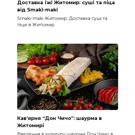
Доставка їжі Житомир: суші та піца
від Smaki-maki
Smaki-maki Житомир: Доставка суші та
піци в Житомир
Кав’ярня “Дон Чичо”: шаурма в
Житомирі
Введення в культуру шаурми Дон Чичо в