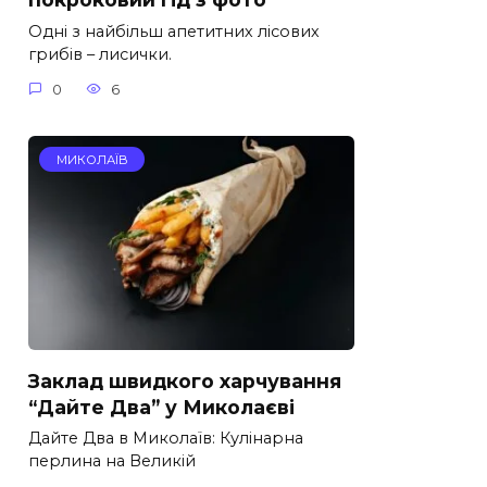
Одні з найбільш апетитних лісових
грибів – лисички.
0
6
МИКОЛАЇВ
Заклад швидкого харчування
“Дайте Два” у Миколаєві
Дайте Два в Миколаїв: Кулінарна
перлина на Великій