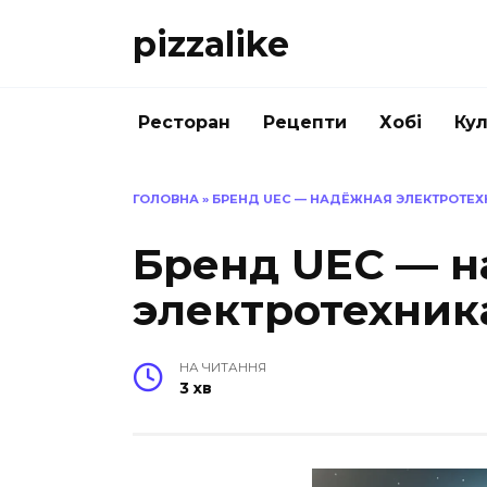
Перейти
pizzalike
до
вмісту
Ресторан
Рецепти
Хобі
Кул
ГОЛОВНА
»
БРЕНД UEC — НАДЁЖНАЯ ЭЛЕКТРОТЕХ
Бренд UEC — 
электротехник
НА ЧИТАННЯ
3 хв