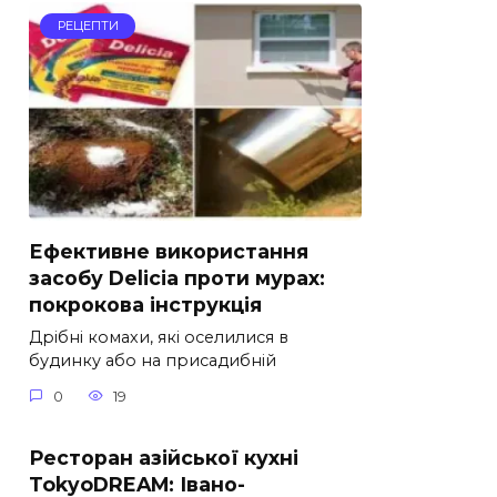
РЕЦЕПТИ
Ефективне використання
засобу Delicia проти мурах:
покрокова інструкція
Дрібні комахи, які оселилися в
будинку або на присадибній
0
19
Ресторан азійської кухні
TokyoDREAM: Івано-