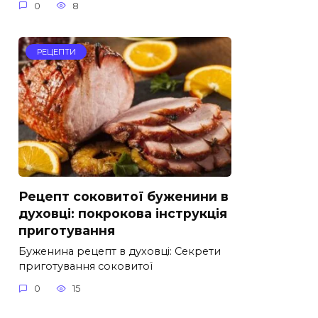
0
8
РЕЦЕПТИ
Рецепт соковитої буженини в
духовці: покрокова інструкція
приготування
Буженина рецепт в духовці: Секрети
приготування соковитої
0
15