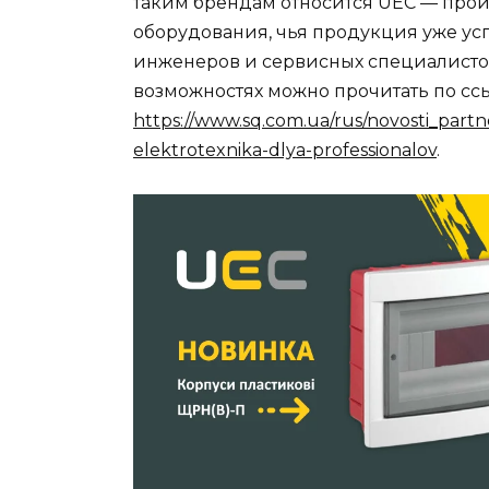
таким брендам относится UEC — прои
оборудования, чья продукция уже ус
инженеров и сервисных специалистов
возможностях можно прочитать по сс
https://www.sq.com.ua/rus/novosti_part
elektrotexnika-dlya-professionalov
.