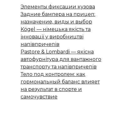
Элементы фиксации кузова
Задние бампера на прицеп:
назначение, виды и выбор
Kögel — німецька якість та
інновації у виробництві
напівпричепів
Pastore & Lombardi — якісна
автофурнітура для вантажного
транспорту та напівпричепів
Тело под контролем: как
гормональный баланс влияет
на результат в спорте и
самочувствие