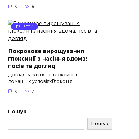
0
8
РЕЦЕПТИ
Покрокове вирощування
глоксинії з насіння вдома:
посів та догляд
Догляд за квіткою глоксинії в
домашніх условіяхГлоксінія
0
7
Пошук
Пошук