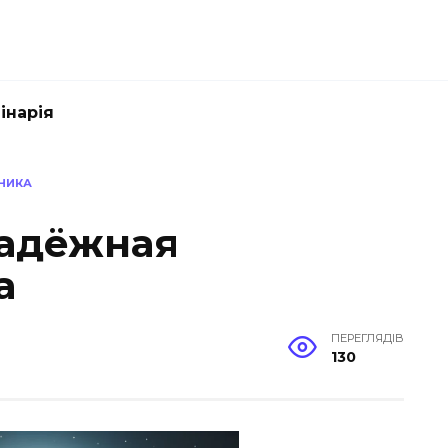
інарія
НИКА
надёжная
а
ПЕРЕГЛЯДІВ
130