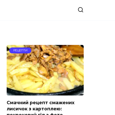
РЕЦЕПТИ
Смачний рецепт смажених
лисичок з картоплею:
покроковий гід з фото