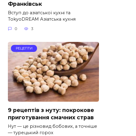
Франківськ
Вступ до азіатської кухні та
TokyoDREAM Азіатська кухня
0
3
РЕЦЕПТИ
9 рецептів з нуту: покрокове
приготування смачних страв
Нут — це різновид бобових, а точніше
— турецький горох