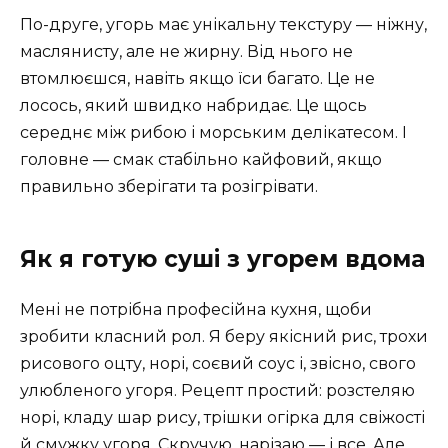
По-друге, угорь має унікальну текстуру — ніжну,
маслянисту, але не жирну. Від нього не
втомлюєшся, навіть якщо їси багато. Це не
лосось, який швидко набридає. Це щось
середнє між рибою і морським делікатесом. І
головне — смак стабільно кайфовий, якщо
правильно зберігати та розігрівати.
Як я готую суші з угорем вдома
Мені не потрібна професійна кухня, щоби
зробити класний рол. Я беру якісний рис, трохи
рисового оцту, норі, соєвий соус і, звісно, свого
улюбленого угоря. Рецепт простий: розстеляю
норі, кладу шар рису, трішки огірка для свіжості
й смужку угоря. Скручую, нарізаю — і все. Але