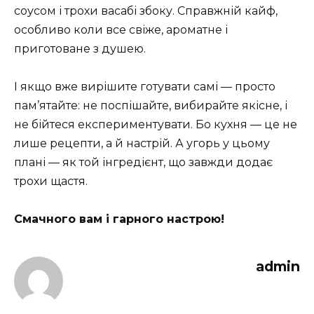
соусом і трохи васабі збоку. Справжній кайф,
особливо коли все свіже, ароматне і
приготоване з душею.
І якщо вже вирішите готувати самі — просто
пам’ятайте: не поспішайте, вибирайте якісне, і
не бійтеся експериментувати. Бо кухня — це не
лише рецепти, а й настрій. А угорь у цьому
плані — як той інгредієнт, що завжди додає
трохи щастя.
Смачного вам і гарного настрою!
admin