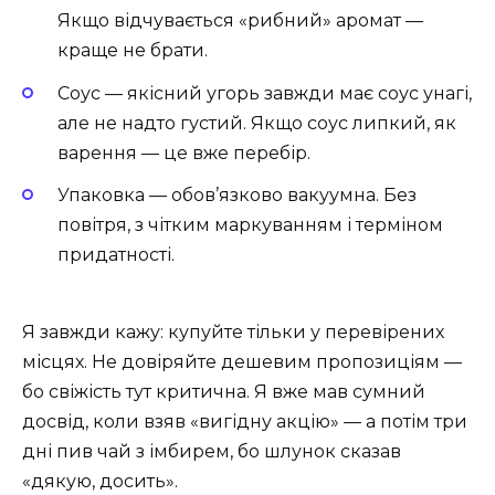
Якщо відчувається «рибний» аромат —
краще не брати.
Соус — якісний угорь завжди має соус унагі,
але не надто густий. Якщо соус липкий, як
варення — це вже перебір.
Упаковка — обов’язково вакуумна. Без
повітря, з чітким маркуванням і терміном
придатності.
Я завжди кажу: купуйте тільки у перевірених
місцях. Не довіряйте дешевим пропозиціям —
бо свіжість тут критична. Я вже мав сумний
досвід, коли взяв «вигідну акцію» — а потім три
дні пив чай з імбирем, бо шлунок сказав
«дякую, досить».