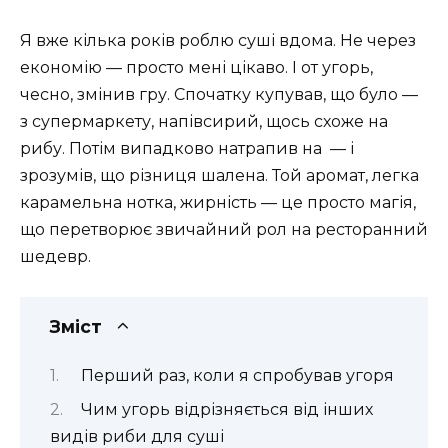
Я вже кілька років роблю суші вдома. Не через
економію — просто мені цікаво. І от угорь,
чесно, змінив гру. Спочатку купував, що було —
з супермаркету, напівсирий, щось схоже на
рибу. Потім випадково натрапив на — і
зрозумів, що різниця шалена. Той аромат, легка
карамельна нотка, жирність — це просто магія,
що перетворює звичайний рол на ресторанний
шедевр.
Зміст
Перший раз, коли я спробував угоря
Чим угорь відрізняється від інших
видів риби для суші