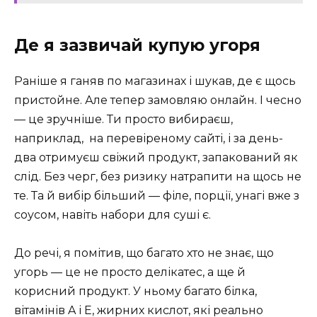
Де я зазвичай купую угоря
Раніше я ганяв по магазинах і шукав, де є щось
пристойне. Але тепер замовляю онлайн. І чесно
— це зручніше. Ти просто вибираєш,
наприклад, на перевіреному сайті, і за день-
два отримуєш свіжий продукт, запакований як
слід. Без черг, без ризику натрапити на щось не
те. Та й вибір більший — філе, порції, унагі вже з
соусом, навіть набори для суші є.
До речі, я помітив, що багато хто не знає, що
угорь — це не просто делікатес, а ще й
корисний продукт. У ньому багато білка,
вітамінів A і E, жирних кислот, які реально