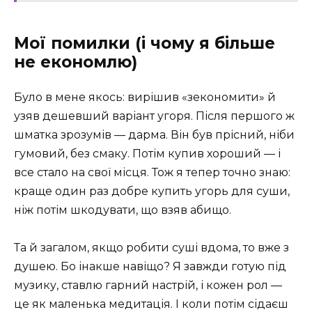
Мої помилки (і чому я більше
не економлю)
Було в мене якось: вирішив «зекономити» й
узяв дешевший варіант угоря. Після першого ж
шматка зрозумів — дарма. Він був прісний, ніби
гумовий, без смаку. Потім купив хороший — і
все стало на свої місця. Тож я тепер точно знаю:
краще один раз добре купить угорь для суши,
ніж потім шкодувати, що взяв абищо.
Та й загалом, якщо робити суші вдома, то вже з
душею. Бо інакше навіщо? Я завжди готую під
музику, ставлю гарний настрій, і кожен рол —
це як маленька медитація. І коли потім сідаєш