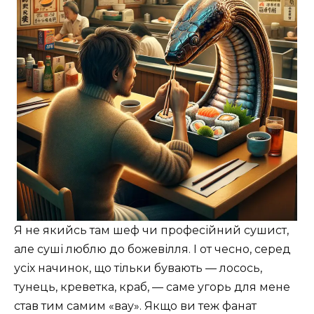
Я не якийсь там шеф чи професійний сушист,
але суші люблю до божевілля. І от чесно, серед
усіх начинок, що тільки бувають — лосось,
тунець, креветка, краб, — саме угорь для мене
став тим самим «вау». Якщо ви теж фанат