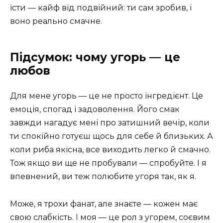
їсти — кайф від подвійний: ти сам зробив, і
воно реально смачне.
Підсумок: чому угорь — це
любов
Для мене угорь — це не просто інгредієнт. Це
емоція, спогад і задоволення. Його смак
завжди нагадує мені про затишний вечір, коли
ти спокійно готуєш щось для себе й близьких. А
коли риба якісна, все виходить легко й смачно.
Тож якщо ви ще не пробували — спробуйте. І я
впевнений, ви теж полюбите угоря так, як я.
Може, я трохи фанат, але знаєте — кожен має
свою слабкість. І моя — це рол з угорем, соєвим