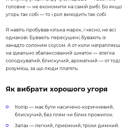
головне — не економити на самій рибі. Бо якщо
угорь так собі — то і рол виходить так собі.
Я навіть пробував кілька марок, і чесно, не всі
однакові. Бувають пересушені, бувають із
занадто солоним соусом. А от коли натрапляєш
на ідеально збалансований шматок — злегка
солодкуватий, блискучий, ароматний — от тоді
розумієш, за що люди платять.
Як вибрати хорошого угоря
Колір — має бути насичено-коричневий,
блискучий, без плям чи білих прожилок.
Запах — легкий, приємний, трохи димний.