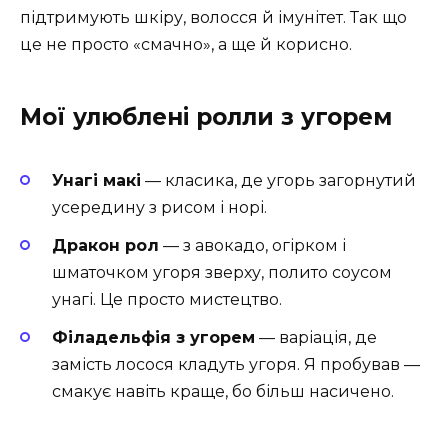
підтримують шкіру, волосся й імунітет. Так що
це не просто «смачно», а ще й корисно.
Мої улюблені ролли з угорем
Унагі макі
— класика, де угорь загорнутий
усередину з рисом і норі.
Дракон рол
— з авокадо, огірком і
шматочком угоря зверху, полито соусом
унагі. Це просто мистецтво.
Філадельфія з угорем
— варіація, де
замість лосося кладуть угоря. Я пробував —
смакує навіть краще, бо більш насичено.