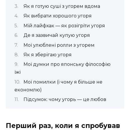
Як я готую суші з угорем вдома
Як вибрати хорошого угоря
Мій лайфхак — як розігріти угоря
Де я зазвичай купую угоря
Мої улюблені ролли з угорем
Як я зберігаю угоря
Мої думки про японську філософію
їжі
Мої помилки (і чому я більше не
економлю)
Підсумок: чому угорь — це любов
Перший раз, коли я спробував