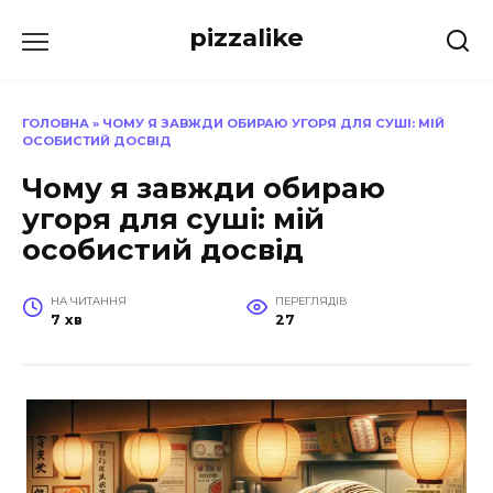
Перейти
pizzalike
до
вмісту
ГОЛОВНА
»
ЧОМУ Я ЗАВЖДИ ОБИРАЮ УГОРЯ ДЛЯ СУШІ: МІЙ
ОСОБИСТИЙ ДОСВІД
Чому я завжди обираю
угоря для суші: мій
особистий досвід
НА ЧИТАННЯ
ПЕРЕГЛЯДІВ
7 хв
27