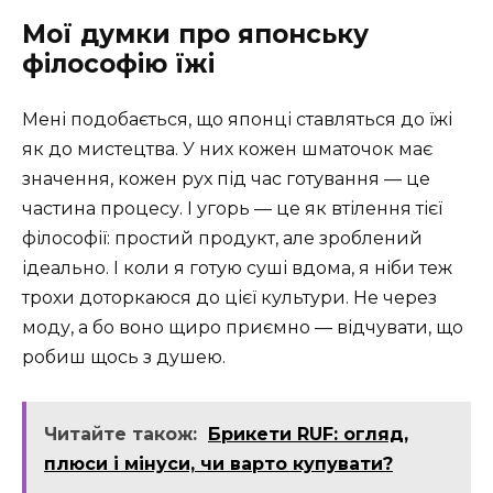
Мої думки про японську
філософію їжі
Мені подобається, що японці ставляться до їжі
як до мистецтва. У них кожен шматочок має
значення, кожен рух під час готування — це
частина процесу. І угорь — це як втілення тієї
філософії: простий продукт, але зроблений
ідеально. І коли я готую суші вдома, я ніби теж
трохи доторкаюся до цієї культури. Не через
моду, а бо воно щиро приємно — відчувати, що
робиш щось з душею.
Читайте також:
Брикети RUF: огляд,
плюси і мінуси, чи варто купувати?