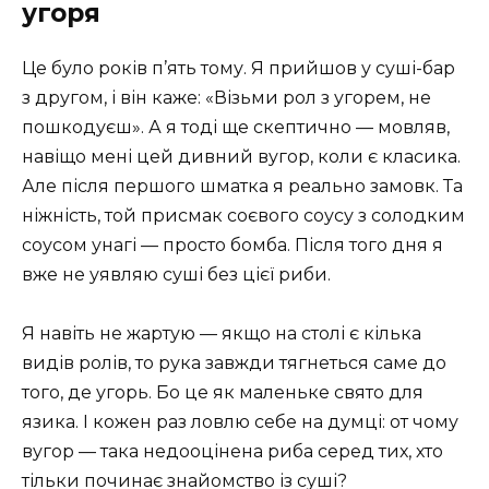
угоря
Це було років п’ять тому. Я прийшов у суші-бар
з другом, і він каже: «Візьми рол з угорем, не
пошкодуєш». А я тоді ще скептично — мовляв,
навіщо мені цей дивний вугор, коли є класика.
Але після першого шматка я реально замовк. Та
ніжність, той присмак соєвого соусу з солодким
соусом унагі — просто бомба. Після того дня я
вже не уявляю суші без цієї риби.
Я навіть не жартую — якщо на столі є кілька
видів ролів, то рука завжди тягнеться саме до
того, де угорь. Бо це як маленьке свято для
язика. І кожен раз ловлю себе на думці: от чому
вугор — така недооцінена риба серед тих, хто
тільки починає знайомство із суші?