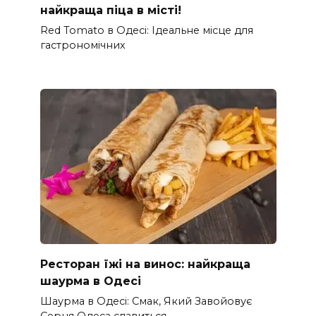
найкраща піца в місті!
Red Tomato в Одесі: Ідеальне місце для
гастрономічних
Ресторан їжі на винос: найкраща
шаурма в Одесі
Шаурма в Одесі: Смак, Який Завойовує
Серця Одеса славиться