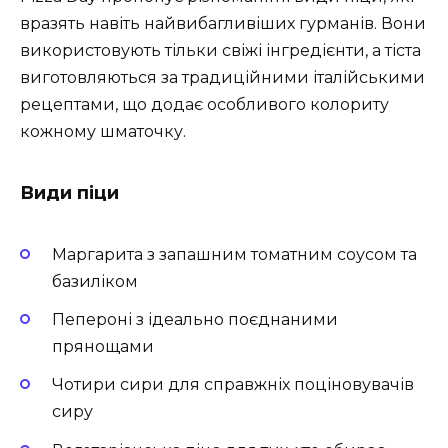
вразять навіть найвибагливіших гурманів. Вони
використовують тільки свіжі інгредієнти, а тіста
виготовляються за традиційними італійськими
рецептами, що додає особливого колориту
кожному шматочку.
Види піци
Маргарита з запашним томатним соусом та
базиліком
Пепероні з ідеально поєднаними
прянощами
Чотири сири для справжніх поціновувачів
сиру