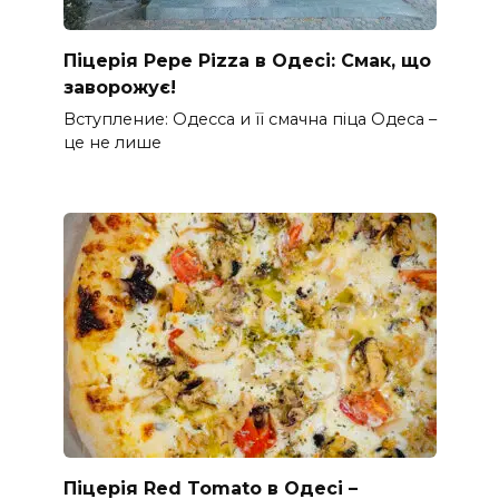
Піцерія Pepe Pizza в Одесі: Смак, що
заворожує!
Вступление: Одесса и її смачна піца Одеса –
це не лише
Піцерія Red Tomato в Одесі –