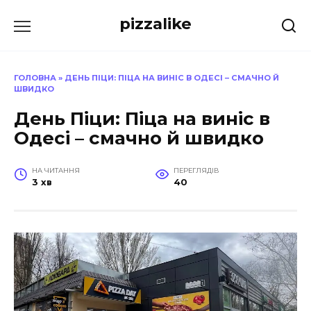
Перейти
pizzalike
до
вмісту
ГОЛОВНА
»
ДЕНЬ ПІЦИ: ПІЦА НА ВИНІС В ОДЕСІ – СМАЧНО Й
ШВИДКО
День Піци: Піца на виніс в
Одесі – смачно й швидко
НА ЧИТАННЯ
ПЕРЕГЛЯДІВ
3 хв
40