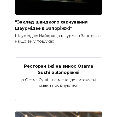
“Заклад швидкого харчування
Шаурмідзе в Запоріжжі”
Шаурмідзе: Найкраща шаурма в Запоріжжі
Якщо ви у пошуках
Ресторан їжі на винос Osama
Sushi в Запоріжжі
p Осама Суші – це місце, де витончені
смаки поєднуються