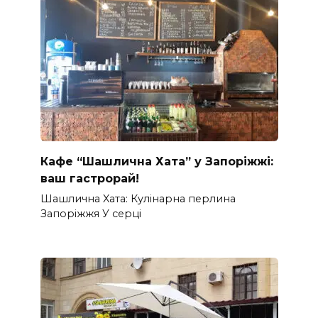
Кафе “Шашлична Хата” у Запоріжжі:
ваш гастрорай!
Шашлична Xата: Кулінарна перлина
Запоріжжя У серці