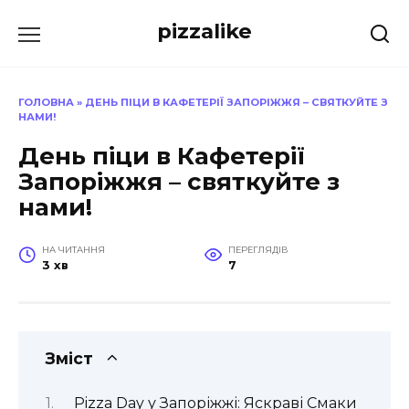
Перейти
pizzalike
до
вмісту
ГОЛОВНА
»
ДЕНЬ ПІЦИ В КАФЕТЕРІЇ ЗАПОРІЖЖЯ – СВЯТКУЙТЕ З
НАМИ!
День піци в Кафетерії
Запоріжжя – святкуйте з
нами!
НА ЧИТАННЯ
ПЕРЕГЛЯДІВ
3 хв
7
Зміст
Pizza Day у Запоріжжі: Яскраві Смаки