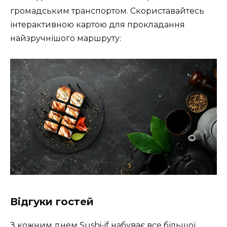
громадським транспортом. Скориcтавайтесь
інтерактивною картою для прокладання
найзручнішого маршруту:
Відгуки гостей
З кожним днем Sushi-if набуває все більшої