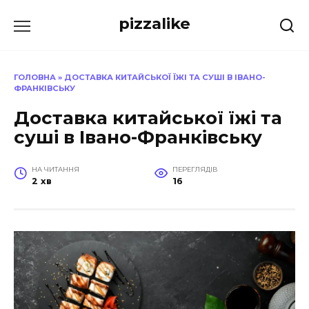
Перейти
pizzalike
до
вмісту
ГОЛОВНА
»
ДОСТАВКА КИТАЙСЬКОЇ ЇЖІ ТА СУШІ В ІВАНО-
ФРАНКІВСЬКУ
Доставка китайської їжі та
суші в Івано-Франківську
НА ЧИТАННЯ
ПЕРЕГЛЯДІВ
2 хв
16