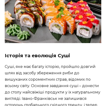
Історія та еволюція Суші
Суші, яке має багату історію, пройшло довгий
шлях від засобу збереження риби до
вишуканих сороментних страв, відомих по
всьому світу. Основне завдання суші – донести
до столу найсвіжіші продукти у їх натуральному
вигляді. Івано-Франківськ не залишився
осторонь глобального східного тренду, і тепер