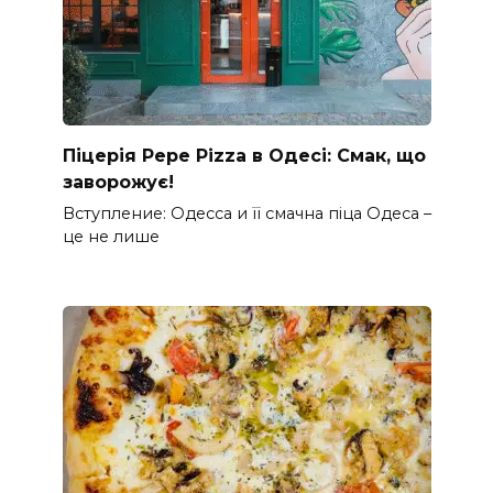
Піцерія Pepe Pizza в Одесі: Смак, що
заворожує!
Вступление: Одесса и її смачна піца Одеса –
це не лише