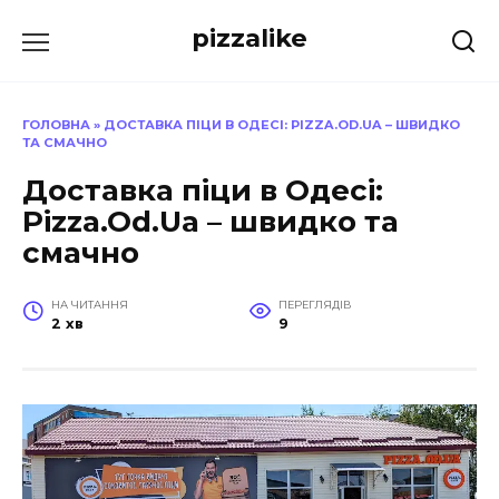
Перейти
pizzalike
до
вмісту
ГОЛОВНА
»
ДОСТАВКА ПІЦИ В ОДЕСІ: PIZZA.OD.UA – ШВИДКО
ТА СМАЧНО
Доставка піци в Одесі:
Pizza.Od.Ua – швидко та
смачно
НА ЧИТАННЯ
ПЕРЕГЛЯДІВ
2 хв
9