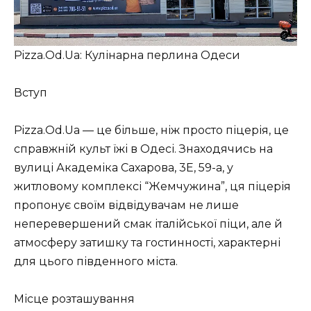
Pizza.Od.Ua: Кулінарна перлина Одеси
Вступ
Pizza.Od.Ua — це більше, ніж просто піцерія, це
справжній культ їжі в Одесі. Знаходячись на
вулиці Академіка Сахарова, 3Е, 59-а, у
житловому комплексі “Жемчужина”, ця піцерія
пропонує своїм відвідувачам не лише
неперевершений смак італійської піци, але й
атмосферу затишку та гостинності, характерні
для цього південного міста.
Місце розташування