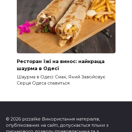
Ресторан їжі на винос: найкраща
шаурма в Одесі
Шаурма в Одесі: Смак, Який Завойовує
Серця Одеса славиться
© 2026 pizzalike Використання матеріалів,
опублікованих на сайті, допускається тільки з
письмового дозволу правовласника та з