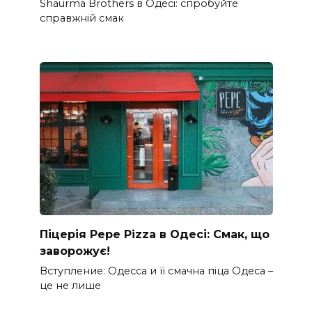
Shaurma Brothers в Одесі: спробуйте
справжній смак
Піцерія Pepe Pizza в Одесі: Смак, що
заворожує!
Вступление: Одесса и її смачна піца Одеса –
це не лише