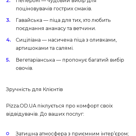
Пепероні
— чудовий вибір для
поціновувачів гострих смаків.
Гавайська
— піца для тих, хто любить
поєднання ананасу та ветчини.
Сиціліана
— насичена піца з оливками,
артишоками та салямі.
Вегетаріанська
— пропонує багатий вибір
овочів.
Зручність для Клієнтів
Pizza.OD.UA піклується про комфорт своїх
відвідувачів. До ваших послуг:
Затишна атмосфера з приємним інтер’єром;