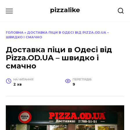
Перейти
pizzalike
до
вмісту
ГОЛОВНА
»
ДОСТАВКА ПІЦИ В ОДЕСІ ВІД PIZZA.OD.UA –
ШВИДКО І СМАЧНО
Доставка піци в Одесі від
Pizza.OD.UA – швидко і
смачно
НА ЧИТАННЯ
ПЕРЕГЛЯДІВ
2 хв
9