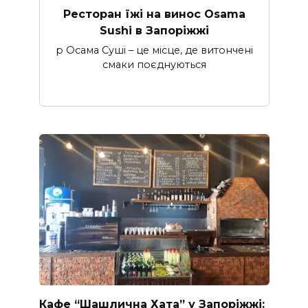
Ресторан їжі на винос Osama
Sushi в Запоріжжі
p Осама Суші – це місце, де витончені
смаки поєднуються
Кафе “Шашлична Хата” у Запоріжжі: