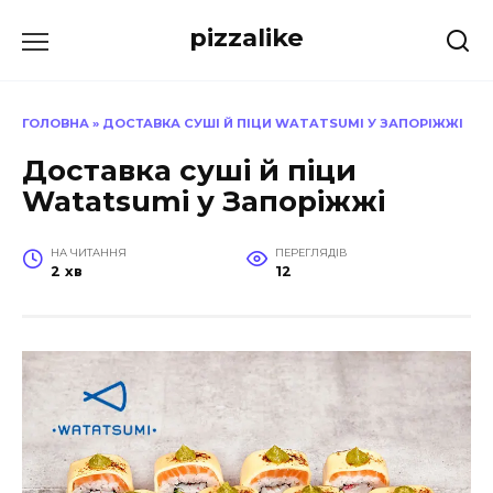
Перейти
pizzalike
до
вмісту
ГОЛОВНА
»
ДОСТАВКА СУШІ Й ПІЦИ WATATSUMI У ЗАПОРІЖЖІ
Доставка суші й піци
Watatsumi у Запоріжжі
НА ЧИТАННЯ
ПЕРЕГЛЯДІВ
2 хв
12