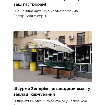
ваш гастрорай!
Шашлична Xата: Кулінарна перлина
Запоріжжя У серці
Шаурма Запоріжжя: швидкий смак у
закладі харчування
Відкриття нової шаурмачної у Запоріжжі