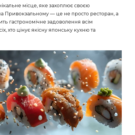
ікальне місце, яке захоплює своєю
на Привокзальному — це не просто ресторан, а
ить гастрономічне задоволення всім
іх, хто цінує якісну японську кухню та