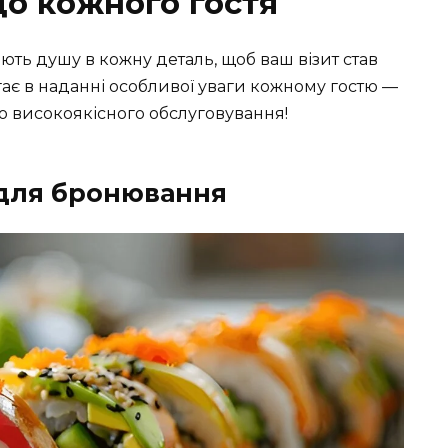
до кожного гостя
ють душу в кожну деталь, щоб ваш візит став
гає в наданні особливої уваги кожному гостю —
до високоякісного обслуговування!
 для бронювання