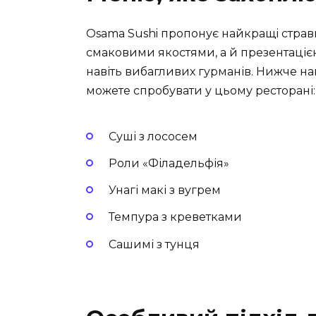
Osama Sushi пропонує найкращі страви
смаковими якостями, а й презентаціє
навіть вибагливих гурманів. Нижче на
можете спробувати у цьому ресторані:
Суші з лососем
Роли «Філадельфія»
Унагі макі з вугрем
Темпура з креветками
Сашимі з тунця