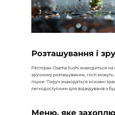
Розташування і зру
Ресторан Osama Sushi знаходиться на в
зручному розташуванню, гості можуть ле
пішки. Поруч знаходяться основні тр
легкодоступним для відвідувачів з буд
Меню, яке захопл