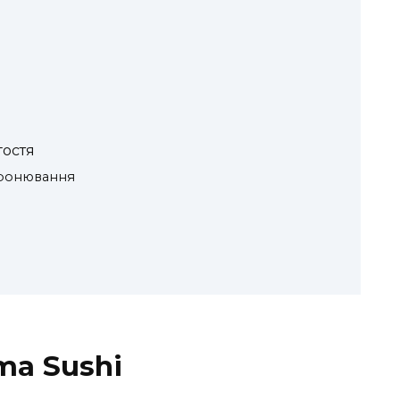
гостя
бронювання
ma Sushi