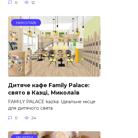
0
12
МИКОЛАЇВ
Дитяче кафе Family Palace:
свято в Казці, Миколаїв
FAMILY PALACE kazka: Ідеальне місце
для дитячого свята
0
24
РЕЦЕПТИ