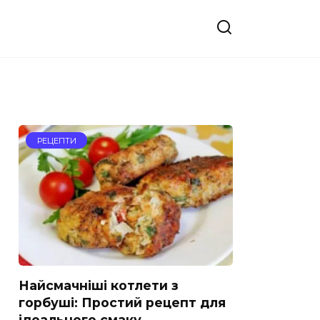
РЕЦЕПТИ
Найсмачніші котлети з
горбуші: Простий рецепт для
ідеального смаку