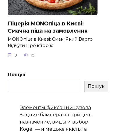
Піцерія MONOпіца в Києві:
Смачна піца на замовлення
MONOпіца в Києві: Смак, Який Варто
Відчути Про історію
0
10
Пошук
Пошук
Элементы фиксации кузова
Задние бампера на прицеп:
назначение, виды и выбор
Kögel — німецька якість та