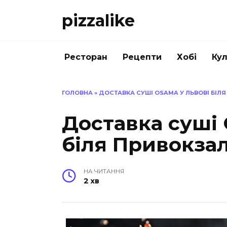
Перейти
pizzalike
до
вмісту
Ресторан
Рецепти
Хобі
Кул
ГОЛОВНА
»
ДОСТАВКА СУШІ OSAMA У ЛЬВОВІ БІЛ
Доставка суші 
біля Привокза
НА ЧИТАННЯ
2 хв