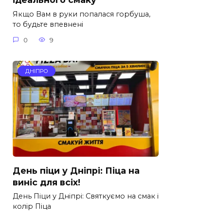
Якщо Вам в руки попалася горбуша,
то будьте впевнені
0
9
ДНІПРО
День піци у Дніпрі: Піца на
виніс для всіх!
День Піци у Дніпрі: Святкуємо на смак і
колір Піца