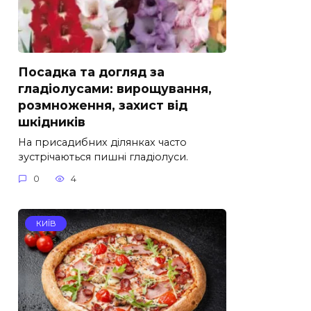
Посадка та догляд за
гладіолусами: вирощування,
розмноження, захист від
шкідників
На присадибних ділянках часто
зустрічаються пишні гладіолуси.
0
4
КИЇВ