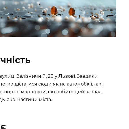
чність
улиці Залізничній, 23 у Львові. Завдяки
гко дістатися сюди як на автомобілі, так і
анспортні маршрути, що робить цей заклад
ь-якої частини міста.
ює