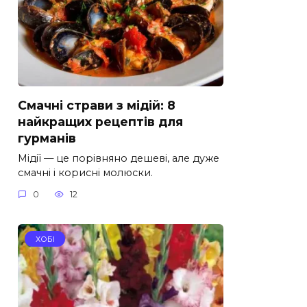
Смачні страви з мідій: 8
найкращих рецептів для
гурманів
Мідії — це порівняно дешеві, але дуже
смачні і корисні молюски.
0
12
ХОБІ