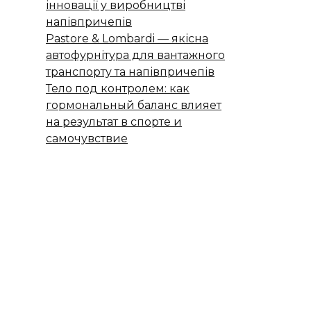
інновації у виробництві
напівпричепів
Pastore & Lombardi — якісна
автофурнітура для вантажного
транспорту та напівпричепів
Тело под контролем: как
гормональный баланс влияет
на результат в спорте и
самочувствие