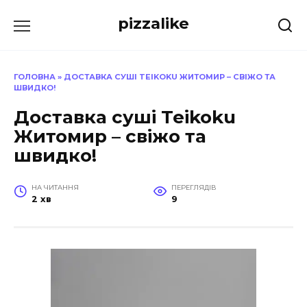
Перейти
pizzalike
до
вмісту
ГОЛОВНА
»
ДОСТАВКА СУШІ TEIKOKU ЖИТОМИР – СВІЖО ТА
ШВИДКО!
Доставка суші Teikoku
Житомир – свіжо та
швидко!
НА ЧИТАННЯ
ПЕРЕГЛЯДІВ
2 хв
9