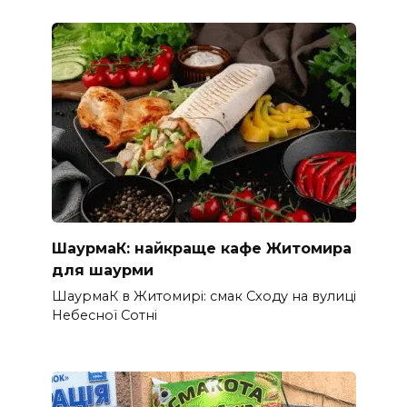
ШаурмаК: найкраще кафе Житомира
для шаурми
ШаурмаК в Житомирі: смак Сходу на вулиці
Небесної Сотні