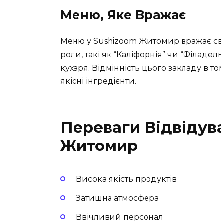
Меню, Яке Вражає
Меню у Sushizoom Житомир вражає свої
роли, такі як “Каліфорнія” чи “Філадел
кухаря. Відмінність цього закладу в т
якісні інгредієнти.
Переваги Відвідув
Житомир
Висока якість продуктів
Затишна атмосфера
Ввічливий персонал