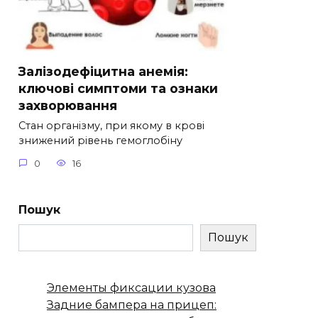
Залізодефіцитна анемія:
ключові симптоми та ознаки
захворювання
Стан організму, при якому в крові
знижений рівень гемоглобіну
0
16
Пошук
Пошук
Элементы фиксации кузова
Задние бампера на прицеп: