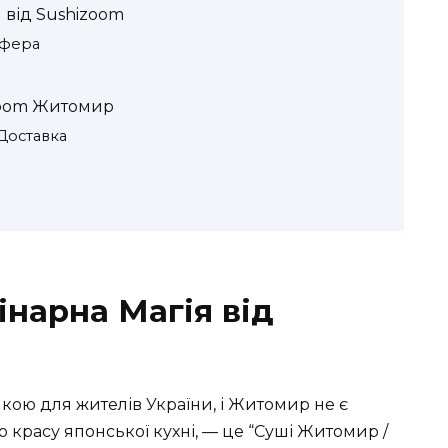
 від Sushizoom
сфера
zoom Житомир
Доставка
інарна Магія від
кою для жителів України, і Житомир не є
ю красу японської кухні, — це “Суші Житомир /