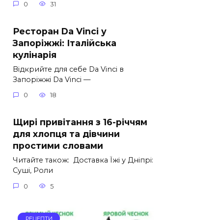
0
31
Ресторан Da Vinci у
Запоріжжі: Італійська
кулінарія
Відкрийте для себе Da Vinci в
Запоріжжі Da Vinci —
0
18
Щирі привітання з 16-річчям
для хлопця та дівчини
простими словами
Читайте також: Доставка Їжі у Дніпрі:
Суші, Роли
0
5
РЕЦЕПТИ