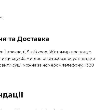
та
я та Доставка
ші в закладі, Sushizoom Житомир пропонує
ідними службами доставки забезпечує швидке
амовити суші можна за номером телефону: +380
ндації