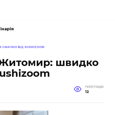
інарія
А СМАЧНО ВІД SUSHIZOOM
 Житомир: швидко
Sushizoom
ПЕРЕГЛЯДІВ
12