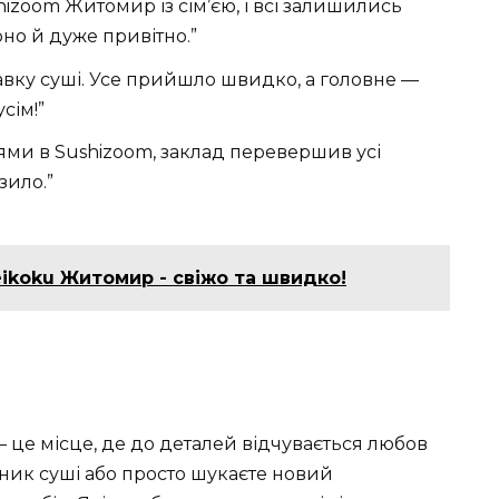
hizoom Житомир із сім’єю, і всі залишились
но й дуже привітно.”
вку суші. Усе прийшло швидко, а головне —
сім!”
ями в Sushizoom, заклад перевершив усі
зило.”
ikoku Житомир - свіжо та швидко!
це місце, де до деталей відчувається любов
ьник суші або просто шукаєте новий