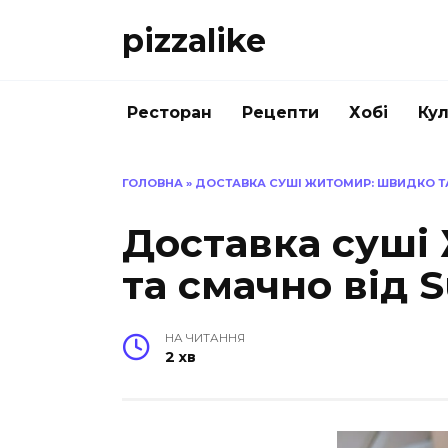
Перейти
pizzalike
до
вмісту
Ресторан
Рецепти
Хобі
Кул
ГОЛОВНА
»
ДОСТАВКА СУШІ ЖИТОМИР: ШВИДКО Т
Доставка суші
та смачно від 
НА ЧИТАННЯ
2 хв