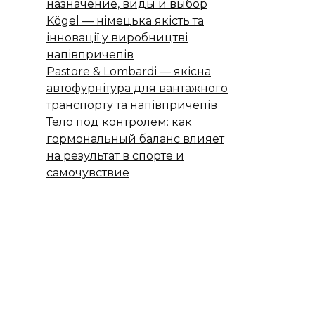
назначение, виды и выбор
Kögel — німецька якість та
інновації у виробництві
напівпричепів
Pastore & Lombardi — якісна
автофурнітура для вантажного
транспорту та напівпричепів
Тело под контролем: как
гормональный баланс влияет
на результат в спорте и
самочувствие