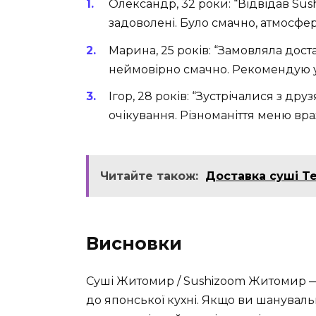
Олександр, 32 роки:
“Відвідав Sus
задоволені. Було смачно, атмосфер
Марина, 25 років:
“Замовляла доста
неймовірно смачно. Рекомендую у
Ігор, 28 років:
“Зустрічалися з друз
очікування. Різноманіття меню вра
Читайте також:
Доставка суші Te
Висновки
Суші Житомир / Sushizoom Житомир — 
до японської кухні. Якщо ви шанувал