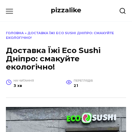
Перейти
pizzalike
до
вмісту
ГОЛОВНА
»
ДОСТАВКА ЇЖІ ECO SUSHI ДНІПРО: СМАКУЙТЕ
ЕКОЛОГІЧНО!
Доставка Їжі Eco Sushi
Дніпро: смакуйте
екологічно!
НА ЧИТАННЯ
ПЕРЕГЛЯДІВ
3 хв
21