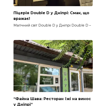
Піцерія Double D у Дніпрі: Смак, що
вражає!
Магічний світ Double D у Дніпрі Double D –
“Файна Шава: Ресторан їжі на винос
у Дніпрі”