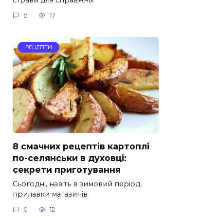
страви для справжніх
0
17
РЕЦЕПТИ
8 смачних рецептів картоплі
по-селянськи в духовці:
секрети приготування
Сьогодні, навіть в зимовий період,
прилавки магазинів
0
12