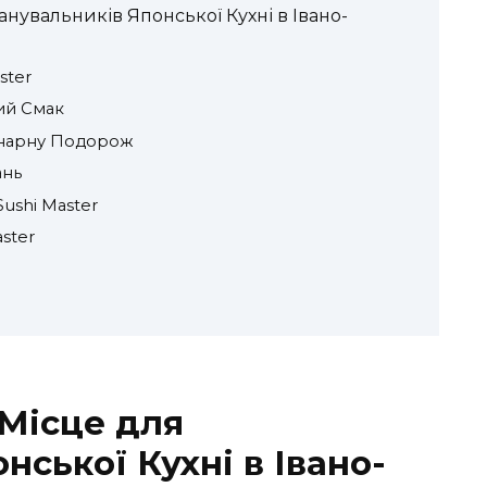
анувальників Японської Кухні в Івано-
ster
ий Смак
лінарну Подорож
ань
ushi Master
aster
 Місце для
ської Кухні в Івано-