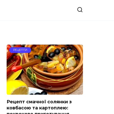
РЕЦЕПТИ
Рецепт смачної солянки з
ковбасою та картоплею:
покрокове приготування