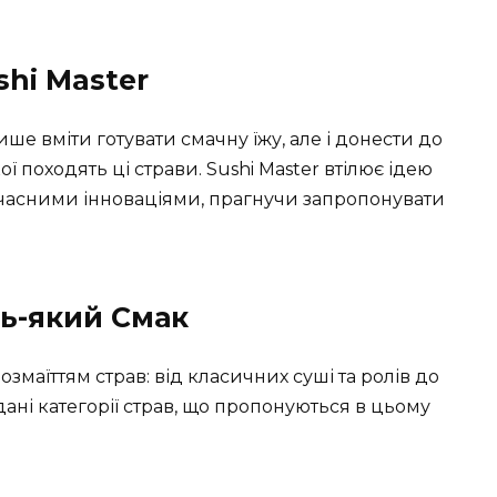
shi Master
ше вміти готувати смачну їжу, але і донести до
ої походять ці страви. Sushi Master втілює ідею
учасними інноваціями, прагнучи запропонувати
ь-який Смак
змаїттям страв: від класичних суші та ролів до
дані категорії страв, що пропонуються в цьому