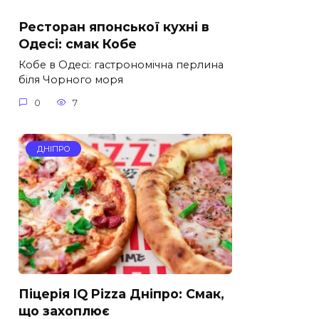
Ресторан японської кухні в
Одесі: смак Кобе
Кобе в Одесі: гастрономічна перлина
біля Чорного моря
0
7
ДНІПРО
Піцерія IQ Pizza Дніпро: Смак,
що захоплює