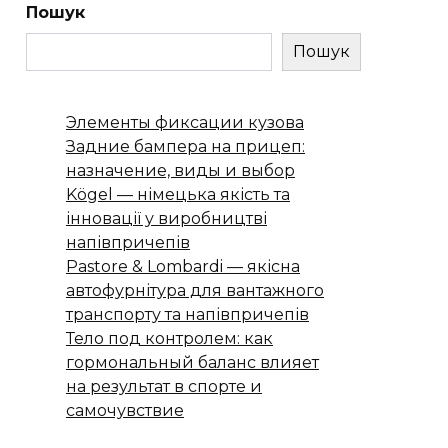
Пошук
Пошук
Элементы фиксации кузова
Задние бампера на прицеп:
назначение, виды и выбор
Kögel — німецька якість та
інновації у виробництві
напівпричепів
Pastore & Lombardi — якісна
автофурнітура для вантажного
транспорту та напівпричепів
Тело под контролем: как
гормональный баланс влияет
на результат в спорте и
самочувствие