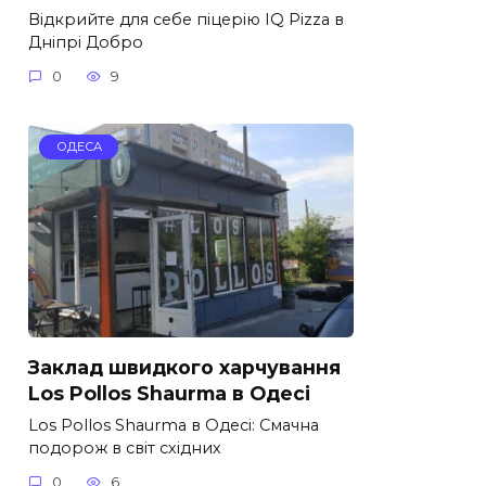
Відкрийте для себе піцерію IQ Pizza в
Дніпрі Добро
0
9
ОДЕСА
Заклад швидкого харчування
Los Pollos Shaurma в Одесі
Los Pollos Shaurma в Одесі: Смачна
подорож в світ східних
0
6