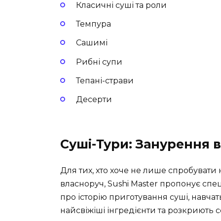
Класичні суші та роли
Темпура
Сашимі
Рибні супи
Тепані-страви
Десерти
Суші-Тури: Занурення 
Для тих, хто хоче не лише спробувати н
власноруч, Sushi Master пропонує спеці
про історію приготування суші, навча
найсвіжіші інгредієнти та розкриють 