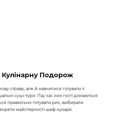
в Кулінарну Подорож
ову страву, але й навчитися готувати її
альні суші-тури. Під час них гості дізнаються
ться правильно готувати рис, вибирати
секрети майстерності шеф-кухаря.