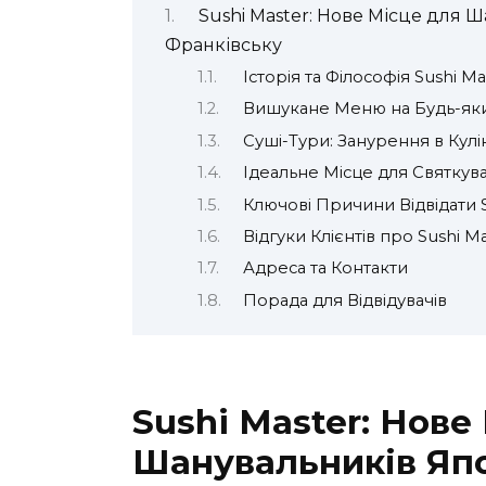
Sushi Master: Нове Місце для Ш
Франківську
Історія та Філософія Sushi Ma
Вишукане Меню на Будь-як
Суші-Тури: Занурення в Ку
Ідеальне Місце для Святкув
Ключові Причини Відвідати S
Відгуки Клієнтів про Sushi M
Адреса та Контакти
Порада для Відвідувачів
Sushi Master: Нове
Шанувальників Япон