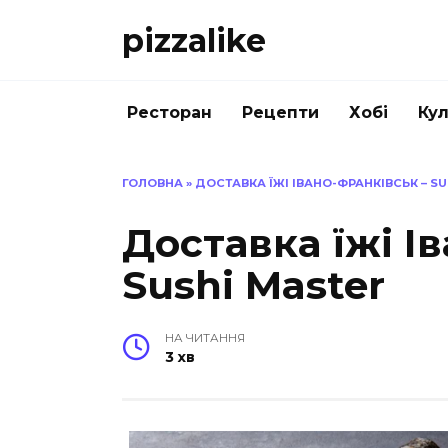
Перейти
pizzalike
до
вмісту
Ресторан
Рецепти
Хобі
Кул
ГОЛОВНА
»
ДОСТАВКА ЇЖІ ІВАНО-ФРАНКІВСЬК – S
Доставка їжі І
Sushi Master
НА ЧИТАННЯ
3 хв