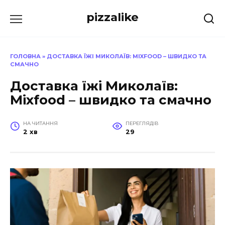
Перейти
pizzalike
до
вмісту
ГОЛОВНА
»
ДОСТАВКА ЇЖІ МИКОЛАЇВ: MIXFOOD – ШВИДКО ТА
СМАЧНО
Доставка їжі Миколаїв:
Mixfood – швидко та смачно
НА ЧИТАННЯ
ПЕРЕГЛЯДІВ
2 хв
29