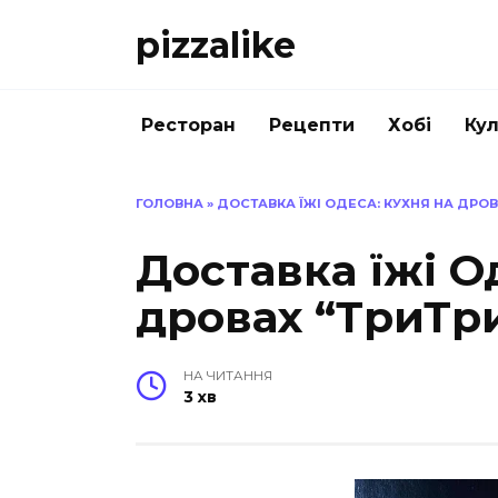
Перейти
pizzalike
до
вмісту
Ресторан
Рецепти
Хобі
Кул
ГОЛОВНА
»
ДОСТАВКА ЇЖІ ОДЕСА: КУХНЯ НА ДРОВ
Доставка їжі О
дровах “ТриТр
НА ЧИТАННЯ
3 хв