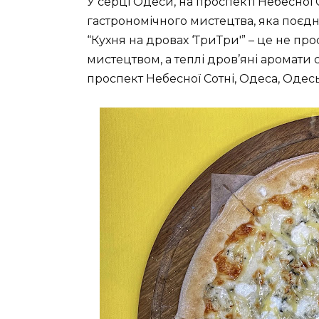
У серці Одеси, на проспекті Небесної
гастрономічного мистецтва, яка поєдну
“Кухня на дровах ‘ТриТри'” – це не прос
мистецтвом, а теплі дров’яні аромати
проспект Небесної Сотні, Одеса, Одесь