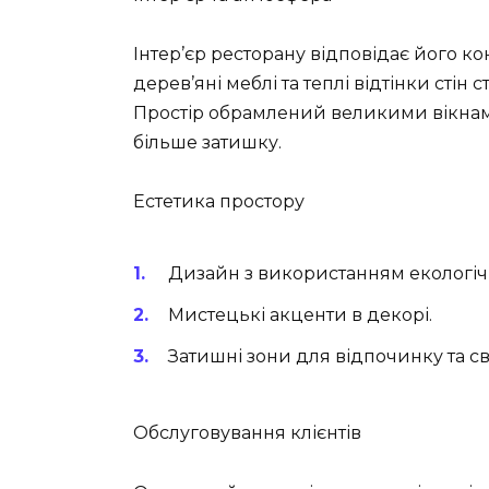
Інтер’єр ресторану відповідає його ко
дерев’яні меблі та теплі відтінки ст
Простір обрамлений великими вікнами,
більше затишку.
Естетика простору
Дизайн з використанням екологічн
Мистецькі акценти в декорі.
Затишні зони для відпочинку та св
Обслуговування клієнтів