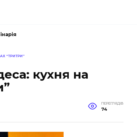
інарія
АХ “ТРИТРИ”
деса: кухня на
и”
ПЕРЕГЛЯДІВ
74