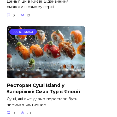
День піци в Києві: Відзначення
смакоти в самому серці
0
10
ЗАПОРІЖЖЯ
Ресторан Суші Island у
Запоріжжі: Смак Тур к Японії
Суші, які вже давно перестали бути
чимось екзотичним
0
28