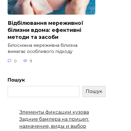
Відбілювання мереживної
білизни вдома: ефективні
методи та засоби
Білосніжна мереживна білизна
вимагає особливого підходу
0
9
Пошук
Пошук
Элементы фиксации кузова
Задние бампера на прицеп:
назначение, виды и выбор