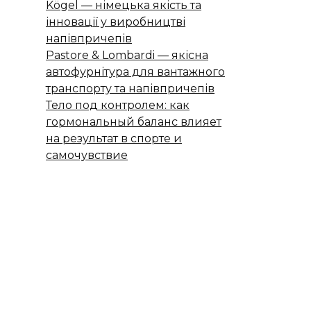
Kögel — німецька якість та
інновації у виробництві
напівпричепів
Pastore & Lombardi — якісна
автофурнітура для вантажного
транспорту та напівпричепів
Тело под контролем: как
гормональный баланс влияет
на результат в спорте и
самочувствие