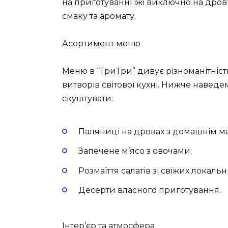
на приготуванні їжі виключно на дров
смаку та аромату.
Асортимент меню
Меню в “ТриТри” дивує різноманітніст
витворів світової кухні. Нижче наведе
скуштувати:
Паляниці на дровах з домашнім м
Запечене м’ясо з овочами;
Розмаїття салатів зі свіжих локальн
Десерти власного приготування.
Інтер’єр та атмосфера