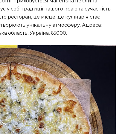
 Сотні, приховується маленька перлина
є у собі традиції нашого краю та сучасність.
то ресторан, це місце, де кулінарія стає
 створюють унікальну атмосферу. Адреса:
ка область, Україна, 65000.