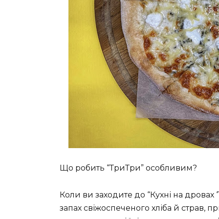
Що робить “ТриТри” особливим?
Коли ви заходите до “Кухні на дровах ‘
запах свіжоспеченого хліба й страв, п