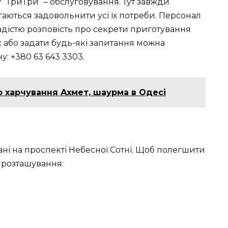
 “ТриТри” – обслуговування. Тут завжди
аються задовольнити усі їх потреби. Персонал
радістю розповість про секрети приготування
к або задати будь-які запитання можна
: +380 63 643 3303.
 харчування Ахмет, шаурма в Одесі
ні на проспекті Небесної Сотні. Щоб полегшити
у розташування: