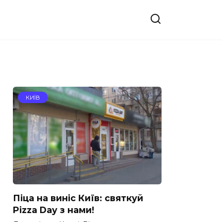
КИЇВ
Піца на виніс Київ: святкуй
Pizza Day з нами!