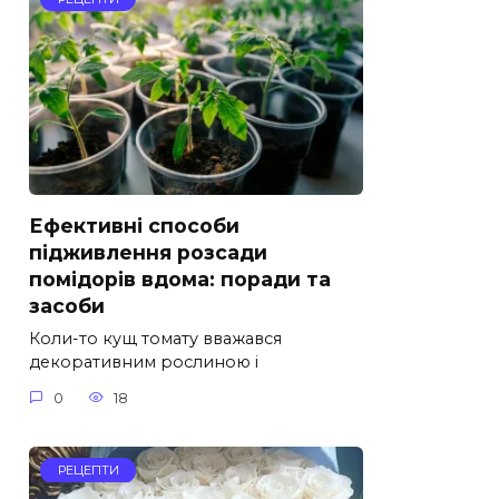
Ефективні способи
підживлення розсади
помідорів вдома: поради та
засоби
Коли-то кущ томату вважався
декоративним рослиною і
0
18
РЕЦЕПТИ