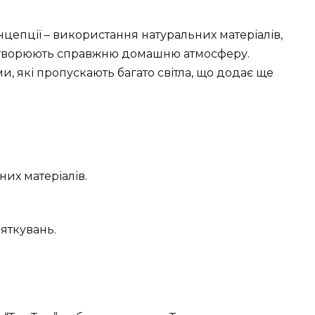
нцепції – використання натуральних матеріалів,
ін створюють справжню домашню атмосферу.
 які пропускають багато світла, що додає ще
их матеріалів.
яткувань.