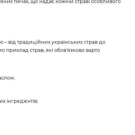
’яних печах, що надає кожній страві особливого
ю – від традиційних українських страв до
мо приклад страв, які обов’язково варто
аслом;
их інгредієнтів;