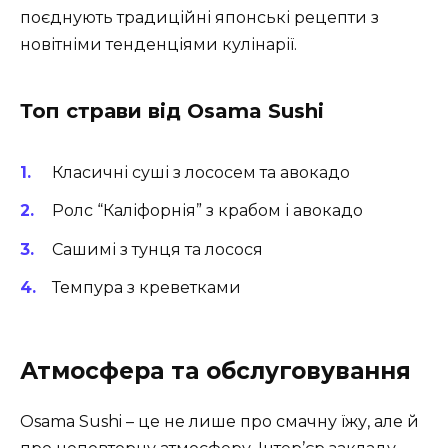
поєднують традиційні японські рецепти з
новітніми тенденціями кулінарії.
Топ страви від Osama Sushi
Класичні суші з лососем та авокадо
Ролс “Каліфорнія” з крабом і авокадо
Сашимі з тунця та лосося
Темпура з креветками
Атмосфера та обслуговування
Osama Sushi – це не лише про смачну їжу, але й