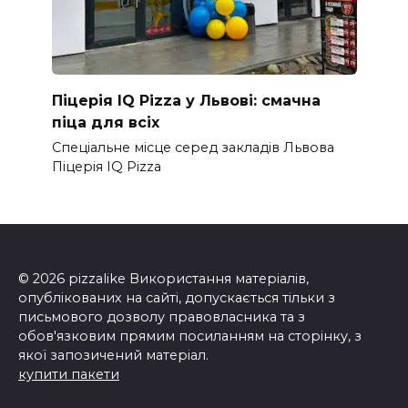
Піцерія IQ Pizza у Львові: смачна
піца для всіх
Спеціальне місце серед закладів Львова
Піцерія IQ Pizza
© 2026 pizzalike Використання матеріалів,
опублікованих на сайті, допускається тільки з
письмового дозволу правовласника та з
обов'язковим прямим посиланням на сторінку, з
якої запозичений матеріал.
купити пакети