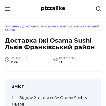
Перейти
pizzalike
до
вмісту
ГОЛОВНА
»
ДОСТАВКА ЇЖІ OSAMA SUSHI ЛЬВІВ ФРАНКІВСЬКИЙ
РАЙОН
Доставка їжі Osama Sushi
Львів Франківський район
НА ЧИТАННЯ
ПЕРЕГЛЯДІВ
2 хв
11
Зміст
Відкрийте для себе Osama Sushi у
Львові