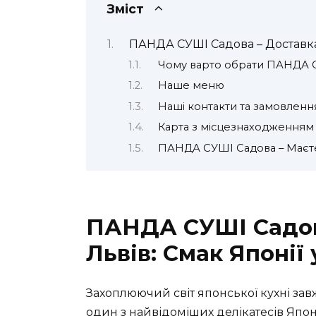
Зміст
ПАНДА СУШІ Садова – Доставка 
Чому варто обрати ПАНДА 
Наше меню
Наші контакти та замовленн
Карта з місцезнаходженням
ПАНДА СУШІ Садова – Маєт
ПАНДА СУШІ Садов
Львів: Смак Японії
Захоплюючий світ японської кухні завж
один з найвідоміших делікатесів Япон