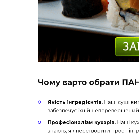
Чому варто обрати ПА
Якість інгредієнтів.
Наші суші виг
забезпечує їхній неперевершений
Професіоналізм кухарів.
Наші кух
знають, як перетворити прості ін