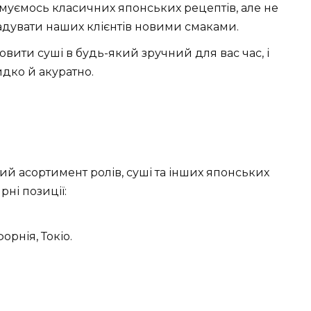
уємось класичних японських рецептів, але не
адувати наших клієнтів новими смаками.
вити суші в будь-який зручний для вас час, і
дко й акуратно.
 асортимент ролів, суші та інших японських
ні позиції:
орнія, Токіо.