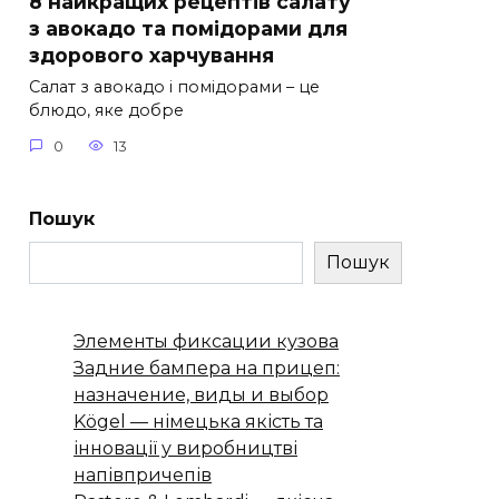
8 найкращих рецептів салату
з авокадо та помідорами для
здорового харчування
Салат з авокадо і помідорами – це
блюдо, яке добре
0
13
Пошук
Пошук
Элементы фиксации кузова
Задние бампера на прицеп:
назначение, виды и выбор
Kögel — німецька якість та
інновації у виробництві
напівпричепів