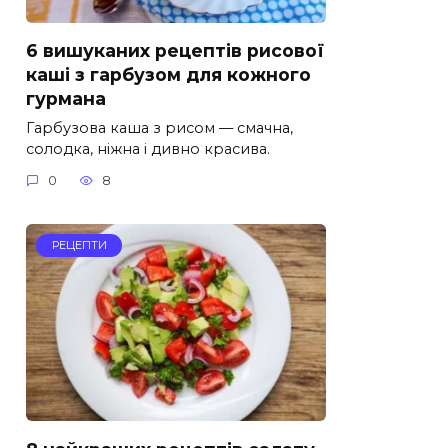
6 вишуканих рецептів рисової
каші з гарбузом для кожного
гурмана
Гарбузова каша з рисом — смачна,
солодка, ніжна і дивно красива.
0
8
РЕЦЕПТИ