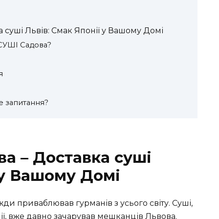
суші Львів: Смак Японії у Вашому Домі
СУШІ Садова?
я
е запитання?
а – Доставка суші
 у Вашому Домі
ди приваблював гурманів з усього світу. Суші,
ії, вже давно зачарував мешканців Львова.