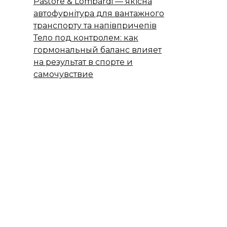
Pastore & Lombardi — якісна
автофурнітура для вантажного
транспорту та напівпричепів
Тело под контролем: как
гормональный баланс влияет
на результат в спорте и
самочувствие