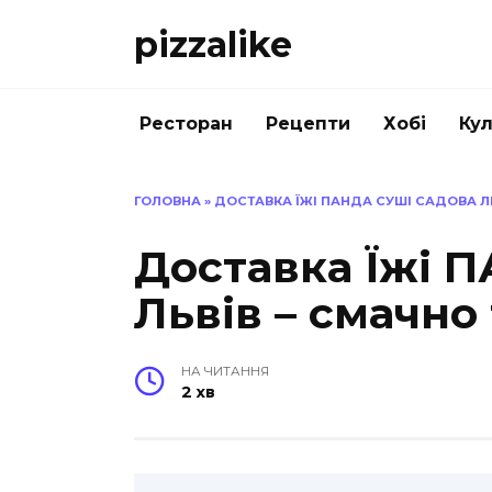
Перейти
pizzalike
до
вмісту
Ресторан
Рецепти
Хобі
Кул
ГОЛОВНА
»
ДОСТАВКА ЇЖІ ПАНДА СУШІ САДОВА Л
Доставка Їжі 
Львів – смачно
НА ЧИТАННЯ
2 хв