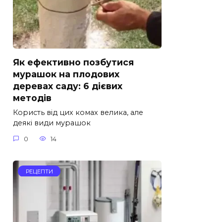
Як ефективно позбутися
мурашок на плодових
деревах саду: 6 дієвих
методів
Користь від цих комах велика, але
деякі види мурашок
0
14
РЕЦЕПТИ