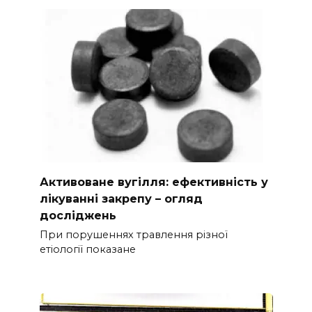
Активоване вугілля: ефективність у
лікуванні закрепу – огляд
досліджень
При порушеннях травлення різної
етіології показане