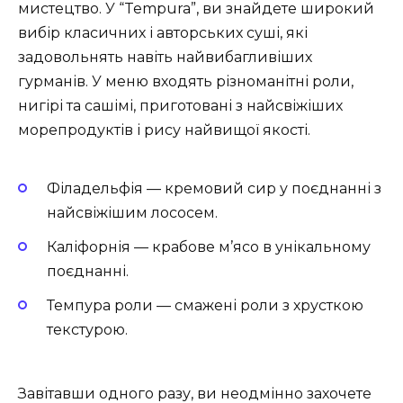
мистецтво. У “Tempura”, ви знайдете широкий
вибір класичних і авторських суші, які
задовольнять навіть найвибагливіших
гурманів. У меню входять різноманітні роли,
нигірі та сашімі, приготовані з найсвіжіших
морепродуктів і рису найвищої якості.
Філадельфія
— кремовий сир у поєднанні з
найсвіжішим лососем.
Каліфорнія
— крабове м’ясо в унікальному
поєднанні.
Темпура роли
— смажені роли з хрусткою
текстурою.
Завітавши одного разу, ви неодмінно захочете