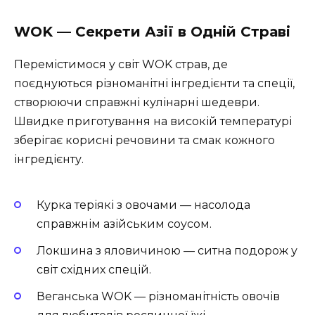
WOK — Секрети Азії в Одній Страві
Перемістимося у світ WOK страв, де
поєднуються різноманітні інгредієнти та спеції,
створюючи справжні кулінарні шедеври.
Швидке приготування на високій температурі
зберігає корисні речовини та смак кожного
інгредієнту.
Курка теріякі з овочами
— насолода
справжнім азійським соусом.
Локшина з яловичиною
— ситна подорож у
світ східних спецій.
Веганська WOK
— різноманітність овочів