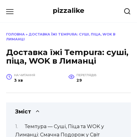
Перейти
pizzalike
до
вмісту
ГОЛОВНА
»
ДОСТАВКА ЇЖІ TEMPURA: СУШІ, ПІЦА, WOK В
ЛИМАНЦІ
Доставка їжі Tempura: суші,
піца, WOK в Лиманці
НА ЧИТАННЯ
ПЕРЕГЛЯДІВ
3 хв
29
Зміст
Темпура — Суші, Піца та WOK у
Лиманці: Смачна Подорож у Світ