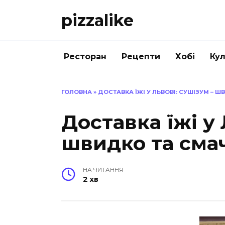
Перейти
pizzalike
до
вмісту
Ресторан
Рецепти
Хобі
Кул
ГОЛОВНА
»
ДОСТАВКА ЇЖІ У ЛЬВОВІ: СУШІЗУМ – 
Доставка їжі у 
швидко та сма
НА ЧИТАННЯ
2 хв