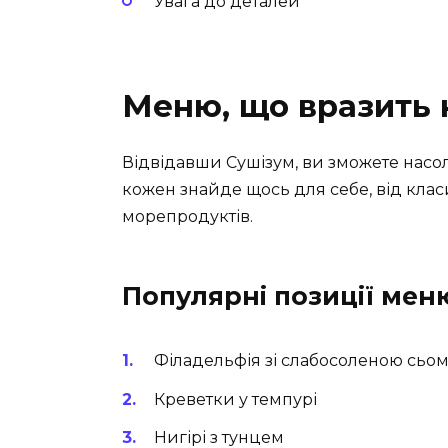
Увага до деталей
Меню, що вразить
Відвідавши Сушізум, ви зможете насол
кожен знайде щось для себе, від кла
морепродуктів.
Популярні позиції мен
Філадельфія зі слабосоленою сьо
Креветки у темпурі
Нигірі з тунцем