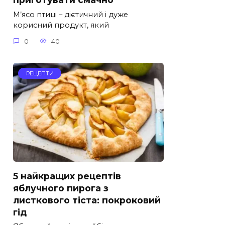
М’ясо птиці – дієтичний і дуже
корисний продукт, який
0
40
РЕЦЕПТИ
5 найкращих рецептів
яблучного пирога з
листкового тіста: покроковий
гід