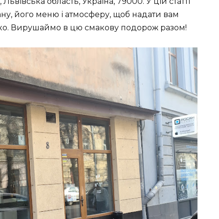
Львівська область, Україна, 79000. У цій статті
ну, його меню і атмосферу, щоб надати вам
чко. Вирушаймо в цю смакову подорож разом!