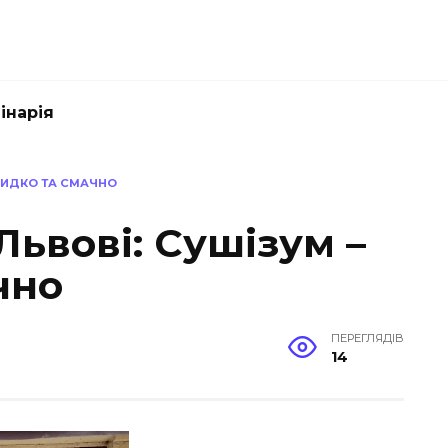
інарія
ШВИДКО ТА СМАЧНО
Львові: Сушізум –
чно
ПЕРЕГЛЯДІВ
14