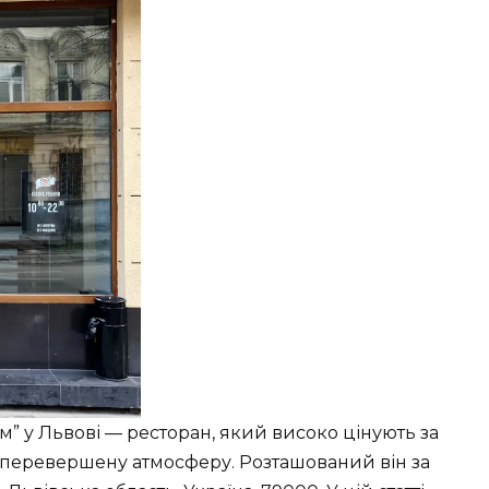
м” у Львові — ресторан, який високо цінують за
еперевершену атмосферу. Розташований він за