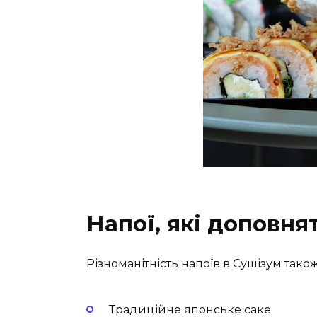
Напої, які доповня
Різноманітність напоїв в Сушізум також
Традиційне японське саке