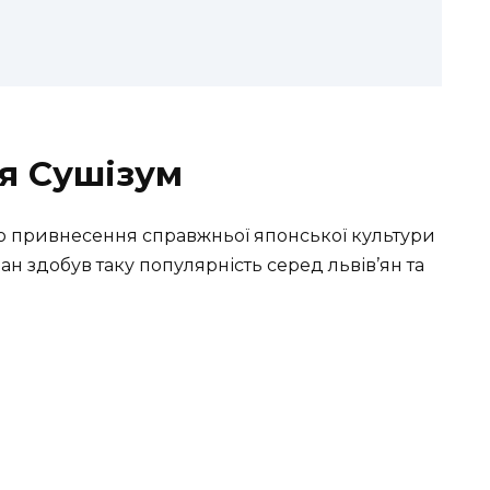
ія Сушізум
ою привнесення справжньої японської культури
ран здобув таку популярність серед львів’ян та