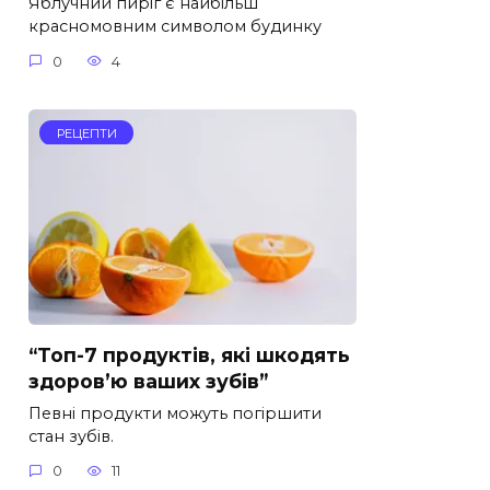
Яблучний пиріг є найбільш
красномовним символом будинку
0
4
РЕЦЕПТИ
“Топ-7 продуктів, які шкодять
здоров’ю ваших зубів”
Певні продукти можуть погіршити
стан зубів.
0
11