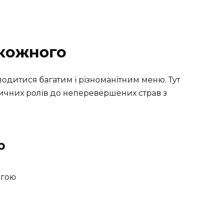
 кожного
одитися багатим і різноманітним меню. Тут
сичних ролів до неперевершених страв з
ю
мгою