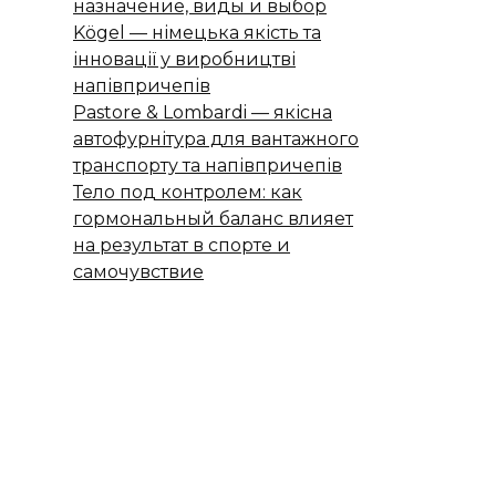
назначение, виды и выбор
Kögel — німецька якість та
інновації у виробництві
напівпричепів
Pastore & Lombardi — якісна
автофурнітура для вантажного
транспорту та напівпричепів
Тело под контролем: как
гормональный баланс влияет
на результат в спорте и
самочувствие