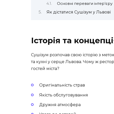
Основні переваги інтер’єру
Як дістатися Сушізум у Львові
Історія та концепц
Сушізум розпочав свою історію з мет
та кухні у серце Львова. Чому ж ресто
гостей міста?
Оригінальність страв
Якість обслуговування
Дружня атмосфера