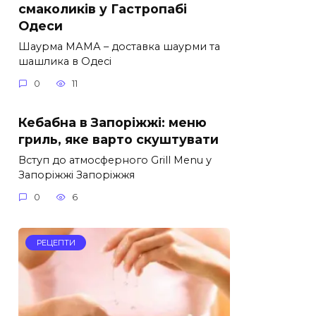
смаколиків у Гастропабі
Одеси
Шаурма МАМА – доставка шаурми та
шашлика в Одесі
0
11
Кебабна в Запоріжжі: меню
гриль, яке варто скуштувати
Вступ до атмосферного Grill Menu у
Запоріжжі Запоріжжя
0
6
РЕЦЕПТИ