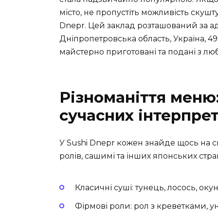
місто, не пропустіть можливість скушт
Dnepr. Цей заклад розташований за ад
Дніпропетровська область, Україна, 49
майстерно приготовані та подані з люб
Різноманіття меню:
сучасних інтерпре
У Sushi Dnepr кожен знайде щось на с
ролів, сашимі та інших японських стра
Класичні суші: тунець, лосось, оку
Фірмові роли: рол з креветками, ун