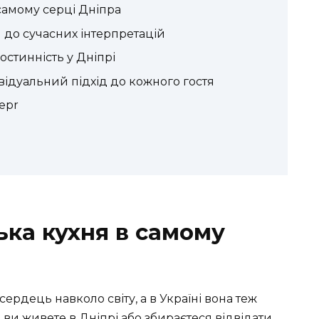
 самому серці Дніпра
и до сучасних інтерпретацій
остинність у Дніпрі
відуальний підхід до кожного гостя
epr
ька кухня в самому
ердець навколо світу, а в Україні вона теж
ви живете в Дніпрі або збираєтеся відвідати