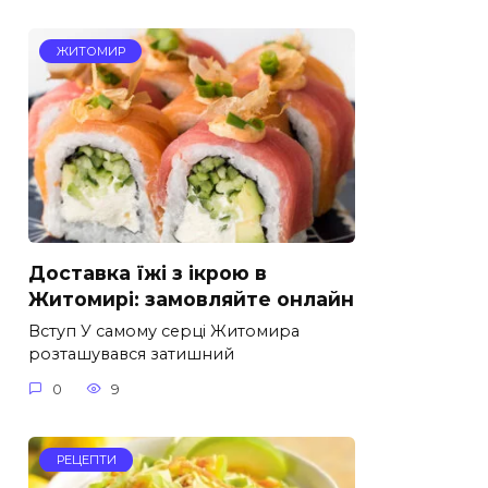
ЖИТОМИР
Доставка їжі з ікрою в
Житомирі: замовляйте онлайн
Вступ У самому серці Житомира
розташувався затишний
0
9
РЕЦЕПТИ