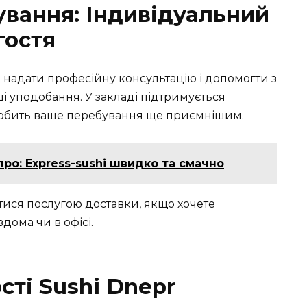
ування: Індивідуальний
гостя
 надати професійну консультацію і допомогти з
і уподобання. У закладі підтримується
робить ваше перебування ще приємнішим.
про: Express-sushi швидко та смачно
тися послугою доставки, якщо хочете
ома чи в офісі.
сті Sushi Dnepr