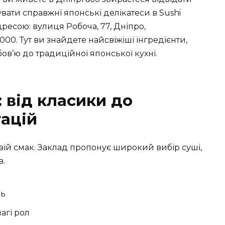
увати справжні японські делікатеси в Sushi
ресою: вулиця Робоча, 77, Дніпро,
000. Тут ви знайдете найсвіжіші інгредієнти,
ов’ю до традиційної японської кухні.
 від класики до
тацій
вій смак. Заклад пропонує широкий вибір суші,
в.
нь
агі рол