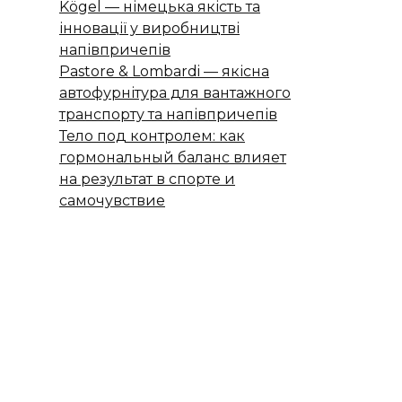
Kögel — німецька якість та
інновації у виробництві
напівпричепів
Pastore & Lombardi — якісна
автофурнітура для вантажного
транспорту та напівпричепів
Тело под контролем: как
гормональный баланс влияет
на результат в спорте и
самочувствие