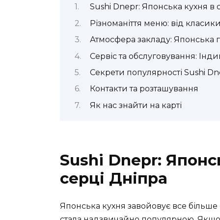
Sushi Dnepr: Японська кухня в
Різноманіття меню: від класик
Атмосфера закладу: Японська г
Сервіс та обслуговування: Інди
Секрети популярності Sushi Dn
Контакти та розташування
Як нас знайти на карті
Sushi Dnepr: Японс
серці Дніпра
Японська кухня завойовує все більше с
стала надзвичайно популярною. Якщо 