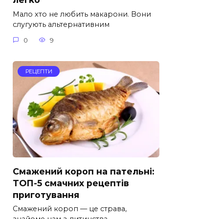
Мало хто не любить макарони. Вони
слугують альтернативним
0
9
РЕЦЕПТИ
Смажений короп на пательні:
ТОП-5 смачних рецептів
приготування
Смажений короп — це страва,