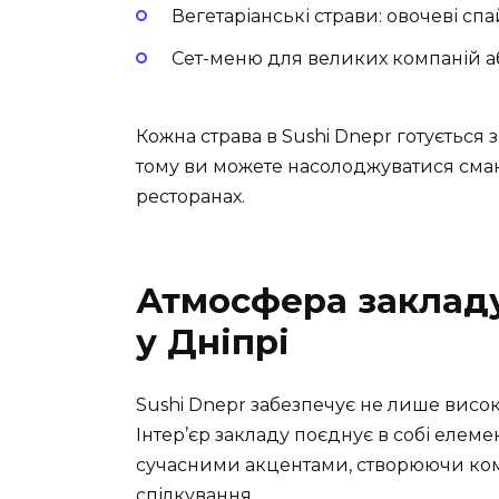
Вегетаріанські страви: овочеві сп
Сет-меню для великих компаній а
Кожна страва в Sushi Dnepr готується 
тому ви можете насолоджуватися смак
ресторанах.
Атмосфера закладу
у Дніпрі
Sushi Dnepr забезпечує не лише високу
Інтер’єр закладу поєднує в собі елем
сучасними акцентами, створюючи ком
спілкування.