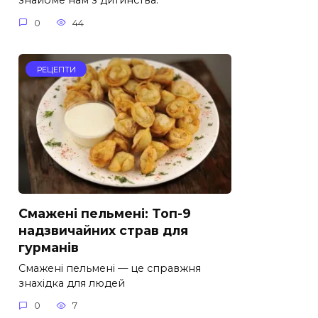
знайоме нам з дитинства.
0
44
РЕЦЕПТИ
Смажені пельмені: Топ-9
надзвичайних страв для
гурманів
Смажені пельмені — це справжня
знахідка для людей
0
7