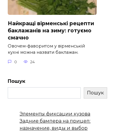
Найкращі вірменські рецепти
баклажанів на зиму: готуємо
смачно
Овочем-фаворитом у вірменській
кухні можна назвати баклажан.
0
24
Пошук
Пошук
Элементы фиксации кузова
Задние бампера на прицеп:
назначение, виды и выбор