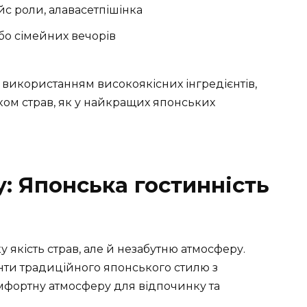
айс роли, алавасетпішінка
бо сімейних вечорів
з використанням високоякісних інгредієнтів,
ом страв, як у найкращих японських
: Японська гостинність
 якість страв, але й незабутню атмосферу.
енти традиційного японського стилю з
фортну атмосферу для відпочинку та