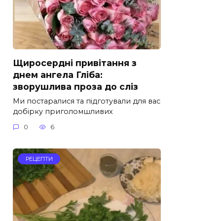
Щиросердні привітання з
днем ангела Гліба:
зворушлива проза до сліз
Ми постаралися та підготували для вас
добірку приголомшливих
0
6
РЕЦЕПТИ