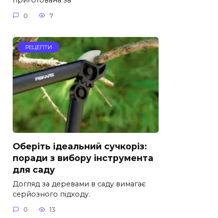
приготована за
0
7
РЕЦЕПТИ
Оберіть ідеальний сучкоріз:
поради з вибору інструмента
для саду
Догляд за деревами в саду вимагає
серйозного підходу.
0
13