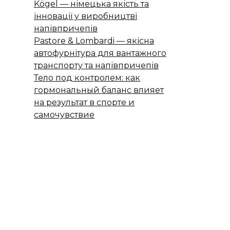
Kögel — німецька якість та
інновації у виробництві
напівпричепів
Pastore & Lombardi — якісна
автофурнітура для вантажного
транспорту та напівпричепів
Тело под контролем: как
гормональный баланс влияет
на результат в спорте и
самочувствие