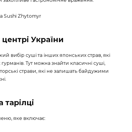
и захопливе гастрономічне враження.
 центрі України
й вибір суші та інших японських страв, які
гурманів. Тут можна знайти класичні суші,
вторські страви, які не залишать байдужими
ні.
а тарілці
меню, яке включає: