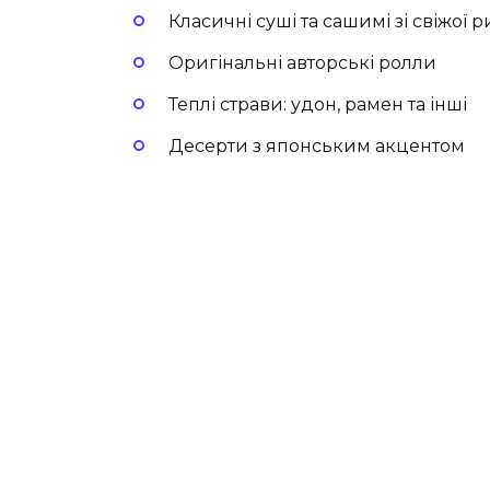
Класичні суші та сашимі зі свіжої 
Оригінальні авторські ролли
Теплі страви: удон, рамен та інші
Десерти з японським акцентом