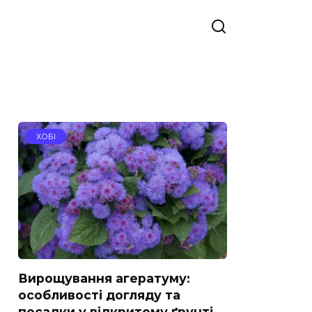
ХОБІ
Вирощування агератуму:
особливості догляду та
посадки у відкритому ґрунті