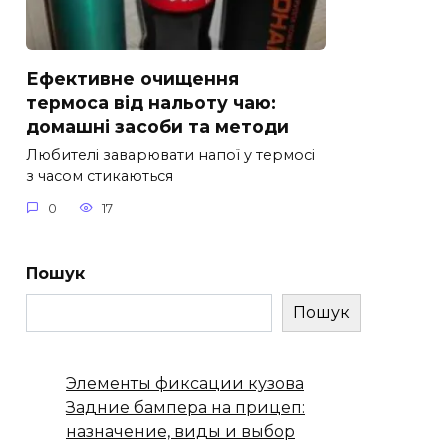
Ефективне очищення
термоса від нальоту чаю:
домашні засоби та методи
Любителі заварювати напої у термосі
з часом стикаються
0
17
Пошук
Пошук
Элементы фиксации кузова
Задние бампера на прицеп:
назначение, виды и выбор