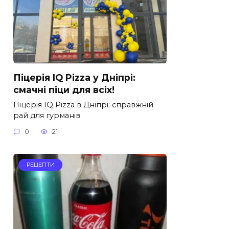
Піцерія IQ Pizza у Дніпрі:
смачні піци для всіх!
Піцерія IQ Pizza в Дніпрі: справжній
рай для гурманів
0
21
РЕЦЕПТИ