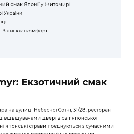
ний смак Японії у Житомирі
рі України
лці
: Затишок і комфорт
myr: Екзотичний смак
 на вулиці Небесної Сотні, 31/28, ресторан
 відвідувачами двері в світ японської
йні японські страви поєднуються з сучасними