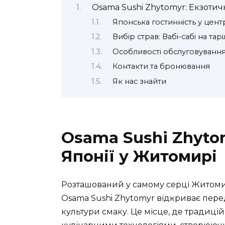
Osama Sushi Zhytomyr: Екзотич
Японська гостинність у цент
Вибір страв: Вабі-сабі на тарі
Особливості обслуговування
Контакти та бронювання
Як нас знайти
Osama Sushi Zhyto
Японії у Житомирі
Розташований у самому серці Житомира
Osama Sushi Zhytomyr відкриває перед
культури смаку. Це місце, де традиці