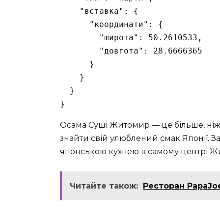
    "вставка": {

      "координати": {

        "широта": 50.2610533,

        "довгота": 28.6666365

      }

    }

  }

}
Осамa Суші Житомир — це більше, ніж 
знайти свій улюблений смак Японії. 
японською кухнею в самому центрі Ж
Читайте також:
Ресторан PapaJoe