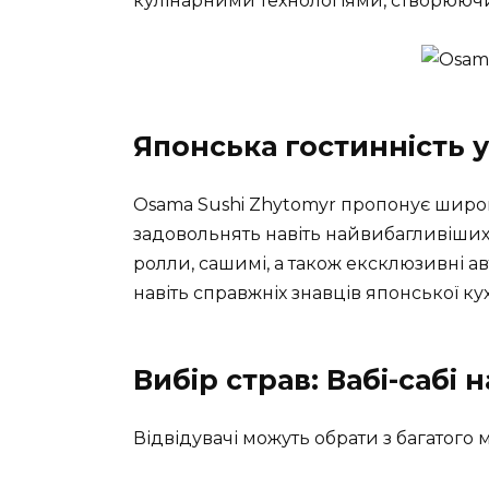
кулінарними технологіями, створююч
Японська гостинність у
Osama Sushi Zhytomyr пропонує широки
задовольнять навіть найвибагливіших 
ролли, сашимі, а також ексклюзивні а
навіть справжніх знавців японської кух
Вибір страв: Вабі-сабі н
Відвідувачі можуть обрати з багатого 