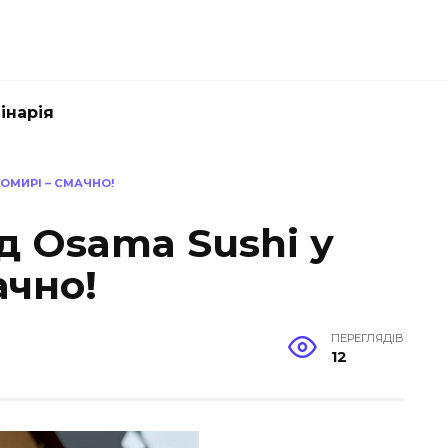
інарія
ТОМИРІ – СМАЧНО!
ід Osama Sushi у
ачно!
ПЕРЕГЛЯДІВ
12