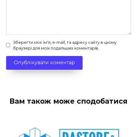
Зберегти моє ім'я, e-mail, та адресу сайту в цьому
браузері для моїх подальших коментарів.
Вам також може сподобатися