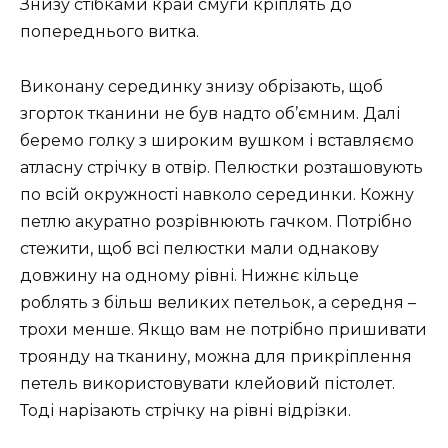
Знизу стібками край смуги кріплять до
попереднього витка.
Виконану серединку знизу обрізають, щоб
згорток тканини не був надто об’ємним. Далі
беремо голку з широким вушком і вставляємо
атласну стрічку в отвір. Пелюстки розташовують
по всій окружності навколо серединки. Кожну
петлю акуратно розрівнюють гачком. Потрібно
стежити, щоб всі пелюстки мали однакову
довжину на одному рівні. Нижнє кільце
роблять з більш великих петельок, а середня –
трохи менше. Якщо вам не потрібно пришивати
троянду на тканину, можна для прикріплення
петель використовувати клейовий пістолет.
Тоді нарізають стрічку на рівні відрізки.