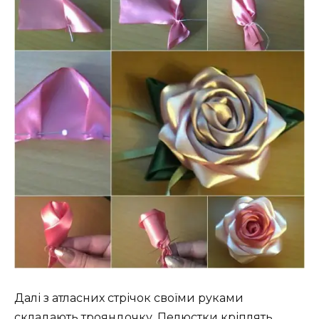
Далі з атласних стрічок своїми руками
складають трояндочку. Пелюстки кріплять