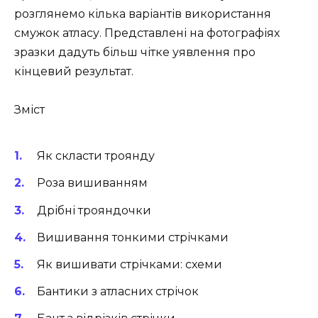
розглянемо кілька варіантів використання
смужок атласу. Представлені на фотографіях
зразки дадуть більш чітке уявлення про
кінцевий результат.
Зміст
Як скласти троянду
Роза вишиванням
Дрібні трояндочки
Вишивання тонкими стрічками
Як вишивати стрічками: схеми
Бантики з атласних стрічок