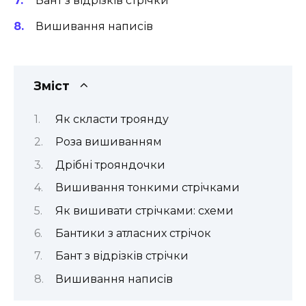
Бант з відрізків стрічки
Вишивання написів
Зміст
Як скласти троянду
Роза вишиванням
Дрібні трояндочки
Вишивання тонкими стрічками
Як вишивати стрічками: схеми
Бантики з атласних стрічок
Бант з відрізків стрічки
Вишивання написів