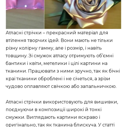
Атласні стрічки – прекрасний матеріал для
втілення творчих ідей. Вони мають не тільки
різну колірну гамму, але і розмір, і навіть
товщину. Зі смужок атласу отримують об’ємні
бантики і квіти, метелики і цілі картини на
тканини. Працювати з ними зручно, так як бічні
краї тканини оброблені і не січеться, а зрізи
чудово оплавляют свічкою або запальничкою.
Атласні стрічки використовують для вишивки,
поєднуючи в композиції широкі й тонкі
смужки. Виглядають картини яскраво і
оригінально, так як тканина блискуча. У статті