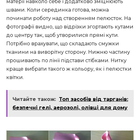
матерії навколо себе і додатково зміцнюють
швами. Коли серединка готова, можна
починати роботу над створенням пелюсток. На
фотографії видно, що відрізки згортають кутами
до центру так, щоб утворилися прямі кути.
Потрібно врахувати, що складають смужки
тканини на виворітну сторону. Нижню частину
прошивають по лінії підстави стібками. Нитку
краще вибрати такого ж кольору, як і пелюстки
квітки.
Читайте також:
Топ засобів від тарганів:
безпечні гелі, аерозолі, олівці для дому