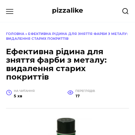
Перейти
pizzalike
до
вмісту
ГОЛОВНА
»
ЕФЕКТИВНА РІДИНА ДЛЯ ЗНЯТТЯ ФАРБИ З МЕТАЛУ:
ВИДАЛЕННЯ СТАРИХ ПОКРИТТІВ
Ефективна рідина для
зняття фарби з металу:
видалення старих
покриттів
НА ЧИТАННЯ
ПЕРЕГЛЯДІВ
5 хв
17