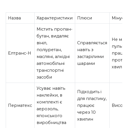
Назва
Характеристики
Плюси
Мінуси
Містить пропан-
бутан, видаляє
Не має
вініл,
Справляється
пульве
поліуретан,
навіть з
Елтранс-Н
працю
масляні, алкідні
застарілими
протяг
автомобільні
шарами
хвилин
транспортні
засоби
Усуває навіть
Підходить і
наклейки, в
для пластику,
комплекті є
Перматекс
працює
Висока
аерозоль,
через 10
японського
хвилин
виробництва