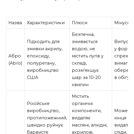
Назва
Характеристики
Плюси
Мінуси
Безпечна,
Підходить для
змивається
Випуска
змивки акрилу,
водою, не
у формі
Абро
епоксиду,
містить лугів у
спрею,
(Abro)
поліуретану,
складі,
вимагає
виробництво
розм’якшує
обережн
США
шар за 10-20
в обігу
хвилин
Містить
Російське
органічні
виробництво,
компоненти,
Може не
протипожежний,
видаляє
кінця
швидко руйнує
масляні, алкідні,
видалят
барвисте
акрилові,
сліди,