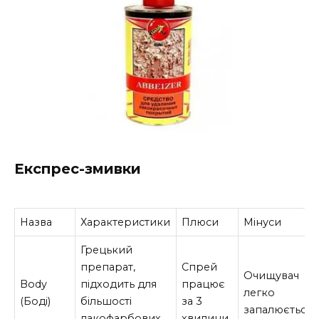
Експрес-змивки
Назва
Характеристики
Плюси
Мінуси
Грецький
препарат,
Спрей
Очищувач
Body
підходить для
працює
легко
(Боді)
більшості
за 3
запалюється
лакофарбових
хвилини