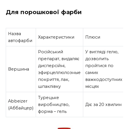
Для порошкової фарби
Назва
Характеристики
Плюси
автофарби
Російський
У вигляді гелю,
препарат, видаляє
дозволить
дисперсійні,
пройтися по
Вершина
эфирцеллюлозные
самих
покриття, лак,
важкодоступних
шпаклівку
місцях
Турецьке
Abbeizer
виробництво,
Діє за 20 хвилин
(Аббайцер)
форма – гель