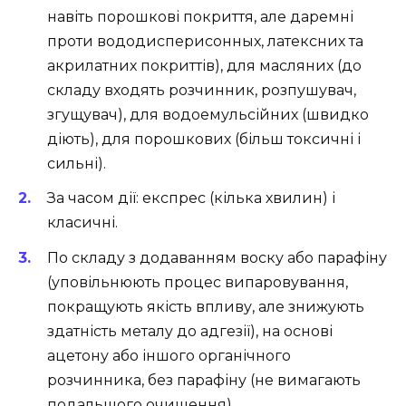
навіть порошкові покриття, але даремні
проти вододисперисонных, латексних та
акрилатних покриттів), для масляних (до
складу входять розчинник, розпушувач,
згущувач), для водоемульсійних (швидко
діють), для порошкових (більш токсичні і
сильні).
За часом дії: експрес (кілька хвилин) і
класичні.
По складу з додаванням воску або парафіну
(уповільнюють процес випаровування,
покращують якість впливу, але знижують
здатність металу до адгезії), на основі
ацетону або іншого органічного
розчинника, без парафіну (не вимагають
подальшого очищення).