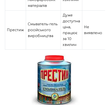
матеріалів
Дуже
доступна
Смыватель-гель
ціна,
Не
Престиж
російського
працює
виявлено
виробництва
за 10
хвилин