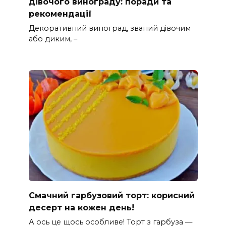
дівочого винограду: поради та
рекомендації
Декоративний виноград, званий дівочим
або диким, –
Смачний гарбузовий торт: корисний
десерт на кожен день!
А ось це щось особливе! Торт з гарбуза —