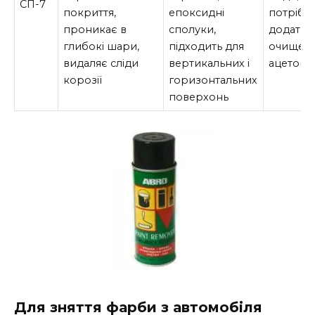
СП-7
покриття,
епоксидні
потрібн
проникає в
сполуки,
додатко
глибокі шари,
підходить для
очищен
видаляє сліди
вертикальних і
ацетоно
корозії
горизонтальних
поверхонь
Для зняття фарби з автомобіля