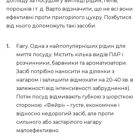
догляду за посудом у вигляді рідин, гелів,
порошків і т. д. Варто відзначити, що не всі вони
ефективні проти пригорілого цукру. Позбутися
від нього допоможуть такі засоби:
Fairy. Одна з найпопулярніших рідин для
миття посуду. Містить кілька видів ПАР і
розчинники, барвники та ароматизатори.
Засіб потрібно наносити на ділянки з
нагаром і залишити відмокати на 20-40 хв. в
залежності від інтенсивності забруднення).
Потім посуд відмивають губкою з шорсткою
стороною. «Фейрі» – густе, економічне і
відносно недорогий засіб, але проти
сильного або застарілого нагару
малоефективно.