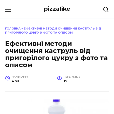
Перейти
pizzalike
до
вмісту
ГОЛОВНА
»
ЕФЕКТИВНІ МЕТОДИ ОЧИЩЕННЯ КАСТРУЛЬ ВІД
ПРИГОРІЛОГО ЦУКРУ З ФОТО ТА ОПИСОМ
Ефективні методи
очищення каструль від
пригорілого цукру з фото та
описом
НА ЧИТАННЯ
ПЕРЕГЛЯДІВ
4 хв
19