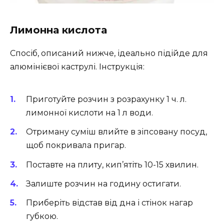
Лимонна кислота
Спосіб, описаний нижче, ідеально підійде для
алюмінієвої каструлі. Інструкція:
Приготуйте розчин з розрахунку 1 ч. л.
лимонної кислоти на 1 л води.
Отриману суміш влийте в зіпсовану посуд,
щоб покривала пригар.
Поставте на плиту, кип’ятіть 10-15 хвилин.
Залиште розчин на годину остигати.
Приберіть відстав від дна і стінок нагар
губкою.