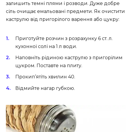
залишить темні плями і розводи. Дуже добре
сіль очищає емальовані предмети. Як очистити
каструлю від пригорілого варення або цукру:
Приготуйте розчин з розрахунку 6 ст. л.
кухонної солі на 1 л води.
Наповніть рідиною каструлю з пригорілим
цукром. Поставте на плиту.
Прокип’ятіть хвилин 40.
Відмийте нагар губкою.