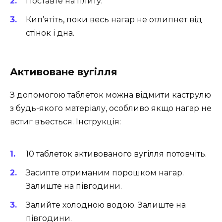
Поставте на плиту.
Кип’ятіть, поки весь нагар не отлипнет від
стінок і дна.
Активоване вугілля
З допомогою таблеток можна відмити каструлю
з будь-якого матеріалу, особливо якщо нагар не
встиг въесться. Інструкція:
10 таблеток активованого вугілля потовчіть.
Засипте отриманим порошком нагар.
Залиште на півгодини.
Залийте холодною водою. Залиште на
півгодини.