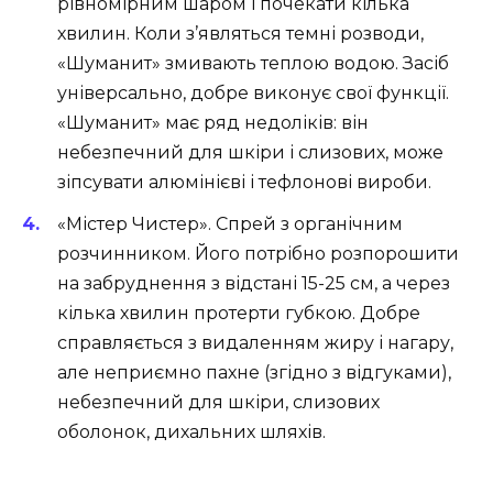
рівномірним шаром і почекати кілька
хвилин. Коли з’являться темні розводи,
«Шуманит» змивають теплою водою. Засіб
універсально, добре виконує свої функції.
«Шуманит» має ряд недоліків: він
небезпечний для шкіри і слизових, може
зіпсувати алюмінієві і тефлонові вироби.
«Містер Чистер». Спрей з органічним
розчинником. Його потрібно розпорошити
на забруднення з відстані 15-25 см, а через
кілька хвилин протерти губкою. Добре
справляється з видаленням жиру і нагару,
але неприємно пахне (згідно з відгуками),
небезпечний для шкіри, слизових
оболонок, дихальних шляхів.