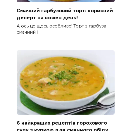
Смачний гарбузовий торт: корисний
десерт на кожен день!
А ось це щось особливе! Торт з гарбуза —
смачний і
6 найкращих рецептів горохового
супу з куркою для смачного обіду