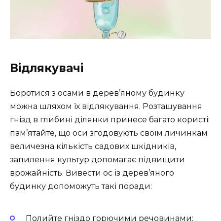
Відлякувачі
Боротися з осами в дерев’яному будинку
можна шляхом їх відлякування. Розташування
гнізд в глибині ділянки принесе багато користі:
пам’ятайте, що оси згодовують своїм личинкам
величезна кількість садових шкідників,
запилення культур допомагає підвищити
врожайність. Вивести ос із дерев’яного
будинку допоможуть такі поради:
Полийте гніздо горючими речовинами: