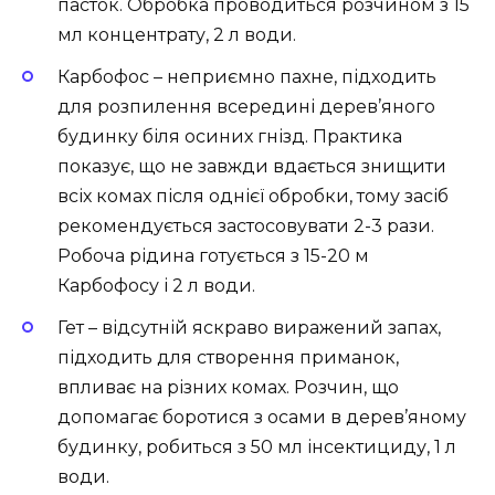
пасток. Обробка проводиться розчином з 15
мл концентрату, 2 л води.
Карбофос – неприємно пахне, підходить
для розпилення всередині дерев’яного
будинку біля осиних гнізд. Практика
показує, що не завжди вдається знищити
всіх комах після однієї обробки, тому засіб
рекомендується застосовувати 2-3 рази.
Робоча рідина готується з 15-20 м
Карбофосу і 2 л води.
Гет – відсутній яскраво виражений запах,
підходить для створення приманок,
впливає на різних комах. Розчин, що
допомагає боротися з осами в дерев’яному
будинку, робиться з 50 мл інсектициду, 1 л
води.