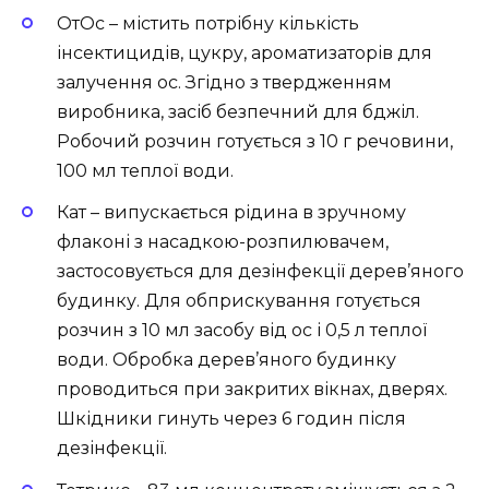
ОтОс – містить потрібну кількість
інсектицидів, цукру, ароматизаторів для
залучення ос. Згідно з твердженням
виробника, засіб безпечний для бджіл.
Робочий розчин готується з 10 г речовини,
100 мл теплої води.
Кат – випускається рідина в зручному
флаконі з насадкою-розпилювачем,
застосовується для дезінфекції дерев’яного
будинку. Для обприскування готується
розчин з 10 мл засобу від ос і 0,5 л теплої
води. Обробка дерев’яного будинку
проводиться при закритих вікнах, дверях.
Шкідники гинуть через 6 годин після
дезінфекції.