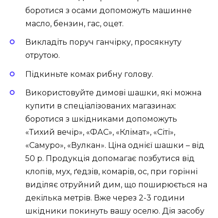
боротися з осами допоможуть машинне
масло, бензин, гас, оцет.
Викладіть поруч ганчірку, просякнуту
отрутою.
Підкиньте комах рибну голову.
Використовуйте димові шашки, які можна
купити в спеціалізованих магазинах:
боротися з шкідниками допоможуть
«Тихий вечір», «ФАС», «Клімат», «Сіті»,
«Самуро», «Вулкан». Ціна однієї шашки – від
50 р. Продукція допомагає позбутися від
клопів, мух, ґедзів, комарів, ос, при горінні
виділяє отруйний дим, що поширюється на
декілька метрів. Вже через 2-3 години
шкідники покинуть вашу оселю. Дія засобу