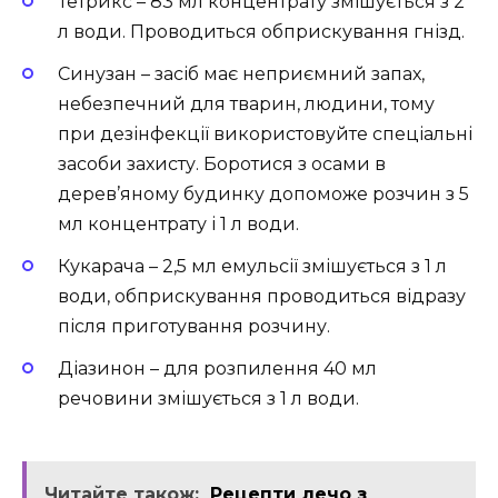
Тетрикс – 83 мл концентрату змішується з 2
л води. Проводиться обприскування гнізд.
Синузан – засіб має неприємний запах,
небезпечний для тварин, людини, тому
при дезінфекції використовуйте спеціальні
засоби захисту. Боротися з осами в
дерев’яному будинку допоможе розчин з 5
мл концентрату і 1 л води.
Кукарача – 2,5 мл емульсії змішується з 1 л
води, обприскування проводиться відразу
після приготування розчину.
Діазинон – для розпилення 40 мл
речовини змішується з 1 л води.
Читайте також:
Рецепти лечо з