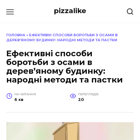
Перейти
pizzalike
до
вмісту
ГОЛОВНА
»
ЕФЕКТИВНІ СПОСОБИ БОРОТЬБИ З ОСАМИ В
ДЕРЕВ’ЯНОМУ БУДИНКУ: НАРОДНІ МЕТОДИ ТА ПАСТКИ
Ефективні способи
боротьби з осами в
дерев’яному будинку:
народні методи та пастки
НА ЧИТАННЯ
ПЕРЕГЛЯДІВ
6 хв
20