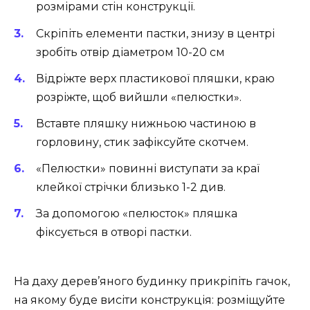
розмірами стін конструкції.
Скріпіть елементи пастки, знизу в центрі
зробіть отвір діаметром 10-20 см
Відріжте верх пластикової пляшки, краю
розріжте, щоб вийшли «пелюстки».
Вставте пляшку нижньою частиною в
горловину, стик зафіксуйте скотчем.
«Пелюстки» повинні виступати за краї
клейкої стрічки близько 1-2 див.
За допомогою «пелюсток» пляшка
фіксується в отворі пастки.
На даху дерев’яного будинку прикріпіть гачок,
на якому буде висіти конструкція: розміщуйте