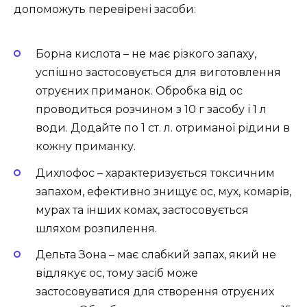
допоможуть перевірені засоби:
Борна кислота – не має різкого запаху,
успішно застосовується для виготовлення
отруєних приманок. Обробка від ос
проводиться розчином з 10 г засобу і 1 л
води. Додайте по 1 ст. л. отриманої рідини в
кожну приманку.
Дихлофос – характеризується токсичним
запахом, ефективно знищує ос, мух, комарів,
мурах та інших комах, застосовується
шляхом розпилення.
Дельта Зона – має слабкий запах, який не
відлякує ос, тому засіб може
застосовуватися для створення отруєних