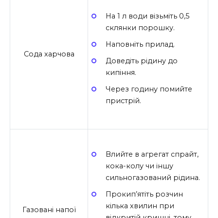
На 1 л води візьміть 0,5
склянки порошку.
Наповніть прилад.
Сода харчова
Доведіть рідину до
кипіння.
Через годину помийте
пристрій.
Влийте в агрегат спрайт,
кока-колу чи іншу
сильногазований рідина.
Прокип’ятіть розчин
кілька хвилин при
Газовані напої
відкритій кришці, тому