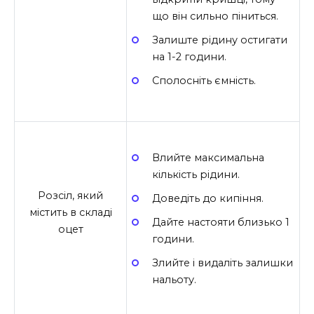
що він сильно піниться.
Залиште рідину остигати
на 1-2 години.
Сполосніть ємність.
Влийте максимальна
кількість рідини.
Розсіл, який
Доведіть до кипіння.
містить в складі
Дайте настояти близько 1
оцет
години.
Злийте і видаліть залишки
нальоту.