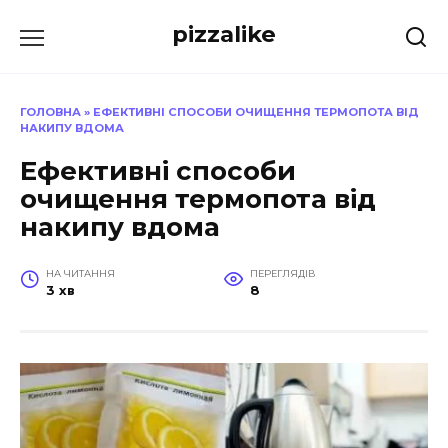
Перейти
pizzalike
до
вмісту
ГОЛОВНА
»
ЕФЕКТИВНІ СПОСОБИ ОЧИЩЕННЯ ТЕРМОПОТА ВІД
НАКИПУ ВДОМА
Ефективні способи
очищення термопота від
накипу вдома
НА ЧИТАННЯ
ПЕРЕГЛЯДІВ
3 хв
8