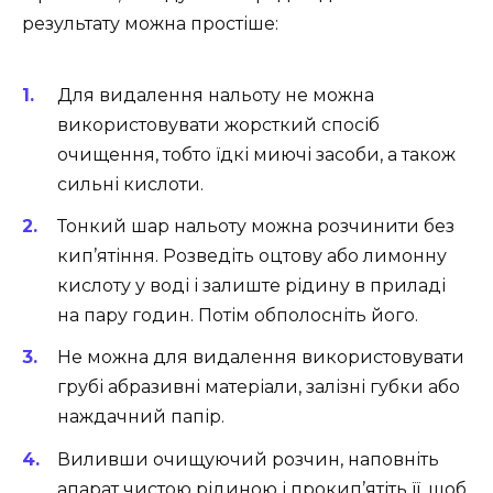
результату можна простіше:
Для видалення нальоту не можна
використовувати жорсткий спосіб
очищення, тобто їдкі миючі засоби, а також
сильні кислоти.
Тонкий шар нальоту можна розчинити без
кип’ятіння. Розведіть оцтову або лимонну
кислоту у воді і залиште рідину в приладі
на пару годин. Потім обполосніть його.
Не можна для видалення використовувати
грубі абразивні матеріали, залізні губки або
наждачний папір.
Виливши очищуючий розчин, наповніть
апарат чистою рідиною і прокип’ятіть її, щоб