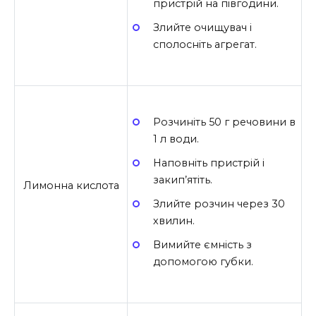
пристрій на півгодини.
Злийте очищувач і
сполосніть агрегат.
Розчиніть 50 г речовини в
1 л води.
Наповніть пристрій і
закип’ятіть.
Лимонна кислота
Злийте розчин через 30
хвилин.
Вимийте ємність з
допомогою губки.