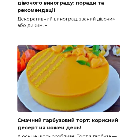
дівочого винограду: поради та
рекомендації
Декоративний виноград, званий дівочим
або диким, –
Смачний гарбузовий торт: корисний
десерт на кожен день!
А ось це щось особливе! Торт з гарбуза —