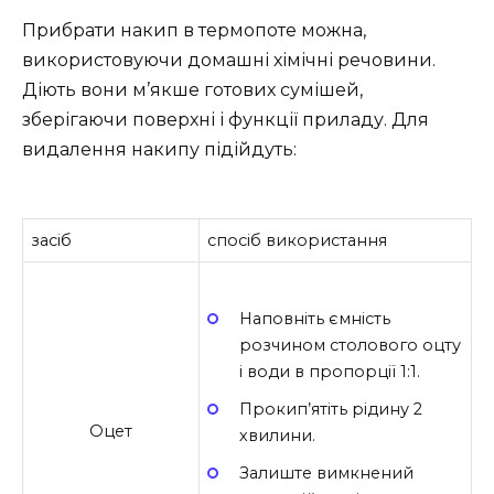
Прибрати накип в термопоте можна,
використовуючи домашні хімічні речовини.
Діють вони м’якше готових сумішей,
зберігаючи поверхні і функції приладу. Для
видалення накипу підійдуть:
засіб
спосіб використання
Наповніть ємність
розчином столового оцту
і води в пропорції 1:1.
Прокип’ятіть рідину 2
Оцет
хвилини.
Залиште вимкнений