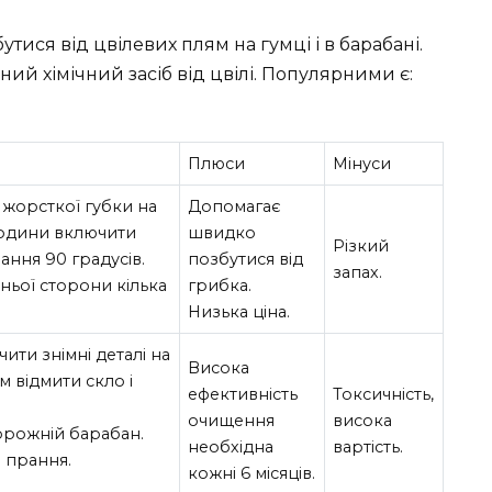
ися від цвілевих плям на гумці і в барабані.
ий хімічний засіб від цвілі. Популярними є:
Плюси
Мінуси
жорсткої губки на
Допомагає
 години включити
швидко
Різкий
ання 90 градусів.
позбутися від
запах.
ьої сторони кілька
грибка.
Низька ціна.
чити знімні деталі на
Висока
 відмити скло і
ефективність
Токсичність,
очищення
висока
орожній барабан.
необхідна
вартість.
 прання.
кожні 6 місяців.