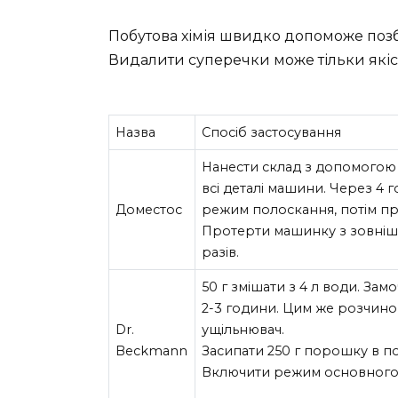
Побутова хімія швидко допоможе позбут
Видалити суперечки може тільки якісн
Назва
Спосіб застосування
Нанести склад з допомогою 
всі деталі машини. Через 4
Доместос
режим полоскання, потім пр
Протерти машинку з зовнішн
разів.
50 г змішати з 4 л води. Замо
2-3 години. Цим же розчином
Dr.
ущільнювач.
Beckmann
Засипати 250 г порошку в п
Включити режим основного