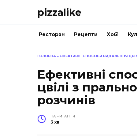
Перейти
pizzalike
до
вмісту
Ресторан
Рецепти
Хобі
Кул
ГОЛОВНА
»
ЕФЕКТИВНІ СПОСОБИ ВИДАЛЕННЯ ЦВІЛ
Ефективні спо
цвілі з пральн
розчинів
НА ЧИТАННЯ
3 хв