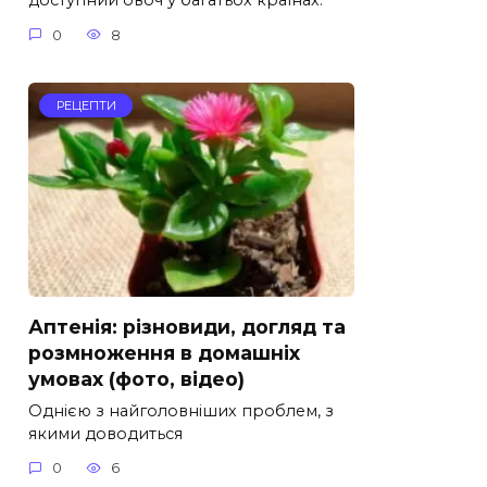
доступний овоч у багатьох країнах.
0
8
РЕЦЕПТИ
Аптенія: різновиди, догляд та
розмноження в домашніх
умовах (фото, відео)
Однією з найголовніших проблем, з
якими доводиться
0
6