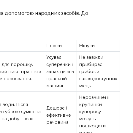
 за допомогою народних засобів. До
Плюси
Мінуси
Усуває
Не завжди
ік для порошку.
суперечки і
прибирає
ий цикл прання з
запах цвілі в
грибок з
м полоскання.
пральній
важкодоступних
машині.
місць.
Нерозчинені
л води. Після
крупинки
Дешеве і
и губкою суміш на
купоросу
ефективне
на добу. Після
можуть
речовина.
.
пошкодити
гумку.