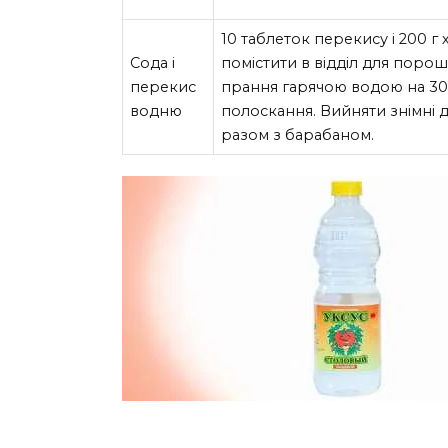
10 таблеток перекису і 200 г
Сода і
помістити в відділ для поро
перекис
прання гарячою водою на 30 
водню
полоскання. Вийняти знімні д
разом з барабаном.