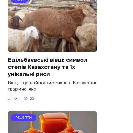
Едільбаєвські вівці: символ
степів Казахстану та їх
унікальні риси
Вівці – це найпоширеніше в Казахстані
тварина, яке
0
22
РЕЦЕПТИ