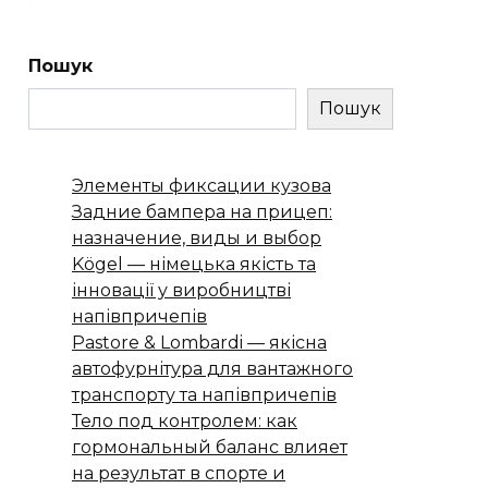
Пошук
Пошук
Элементы фиксации кузова
Задние бампера на прицеп:
назначение, виды и выбор
Kögel — німецька якість та
інновації у виробництві
напівпричепів
Pastore & Lombardi — якісна
автофурнітура для вантажного
транспорту та напівпричепів
Тело под контролем: как
гормональный баланс влияет
на результат в спорте и