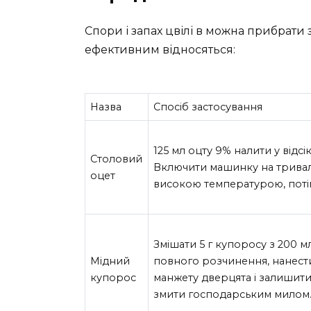
Спори і запах цвілі в можна прибрати
ефективним відносяться:
Назва
Спосіб застосування
125 мл оцту 9% налити у відс
Столовий
Включити машинку на тривал
оцет
високою температурою, поті
Змішати 5 г купоросу з 200 м
Мідний
повного розчинення, нанест
купорос
манжету дверцята і залишити 
змити господарським милом