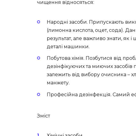
чищення відносяться:
Народні засоби. Припускають вико
(лимонна кислота, оцет, сода). Д
результат, але важливо знати, як і
деталі машинки.
Побутова хімія. Позбутися від пр
дезінфікуючих та миючих засобів п
залежить від вибору очисника – 
манжету.
Професійна дезінфекція. Самий еф
Зміст
Хімічні засоби