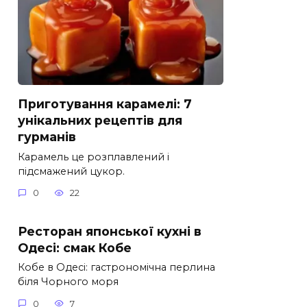
Приготування карамелі: 7
унікальних рецептів для
гурманів
Карамель це розплавлений і
підсмажений цукор.
0
22
Ресторан японської кухні в
Одесі: смак Кобе
Кобе в Одесі: гастрономічна перлина
біля Чорного моря
0
7