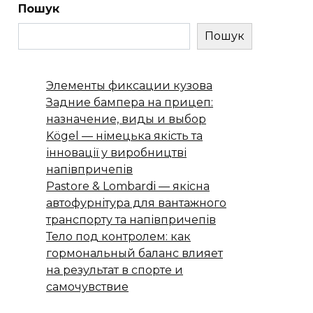
Пошук
Пошук
Элементы фиксации кузова
Задние бампера на прицеп:
назначение, виды и выбор
Kögel — німецька якість та
інновації у виробництві
напівпричепів
Pastore & Lombardi — якісна
автофурнітура для вантажного
транспорту та напівпричепів
Тело под контролем: как
гормональный баланс влияет
на результат в спорте и
самочувствие