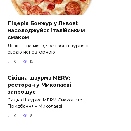
Піцерія Бонжур у Львові:
насолоджуйся італійським
смаком
Львів — це місто, яке вабить туристів
своєю неповторною
0
15
Сіхідна шаурма MERV:
ресторан у Миколаєві
запрошує
Східна Шаурма MERV: Смаковите
Придбання у Миколаєві
0
6