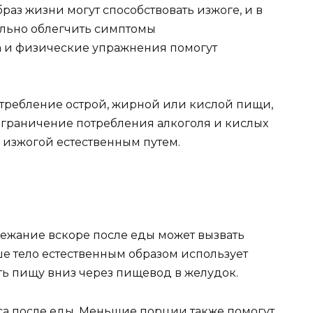
аз жизни могут способствовать изжоге, и в
ельно облегчить симптомы
а и физические упражнения помогут
требление острой, жирной или кислой пищи,
. Ограничение потребления алкоголя и кислых
 изжогой естественным путем.
Лежание вскоре после еды может вызвать
ше тело естественным образом использует
ть пищу вниз через пищевод в желудок.
са после еды. Меньшие порции также помогут