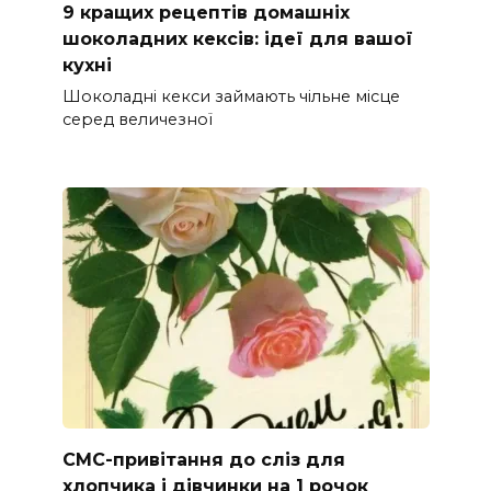
9 кращих рецептів домашніх
шоколадних кексів: ідеї для вашої
кухні
Шоколадні кекси займають чільне місце
серед величезної
СМС-привітання до сліз для
хлопчика і дівчинки на 1 рочок