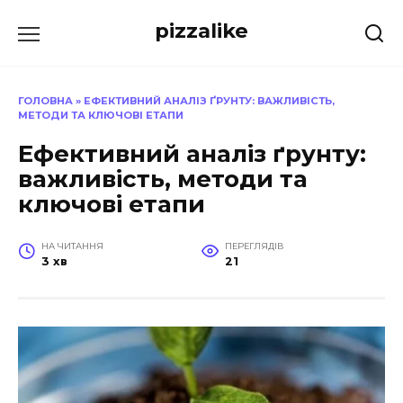
Перейти
pizzalike
до
вмісту
ГОЛОВНА
»
ЕФЕКТИВНИЙ АНАЛІЗ ҐРУНТУ: ВАЖЛИВІСТЬ,
МЕТОДИ ТА КЛЮЧОВІ ЕТАПИ
Ефективний аналіз ґрунту:
важливість, методи та
ключові етапи
НА ЧИТАННЯ
ПЕРЕГЛЯДІВ
3 хв
21