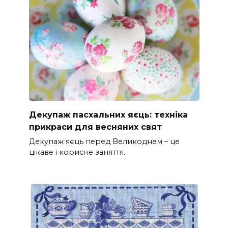
Декупаж пасхальних яєць: техніка
прикраси для весняних свят
Декупаж яєць перед Великоднем – це
цікаве і корисне заняття.