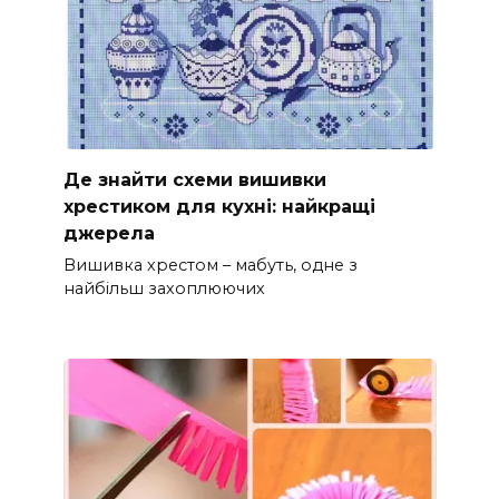
Де знайти схеми вишивки
хрестиком для кухні: найкращі
джерела
Вишивка хрестом – мабуть, одне з
найбільш захоплюючих