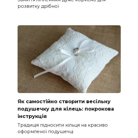
розвитку дрібної
Як самостійно створити весільну
подушечку для кілець: покрокова
інструкція
Традиція підносити кільця на красиво
оформленої подушечці