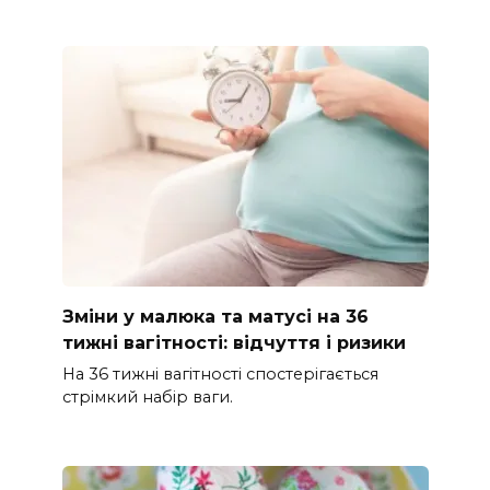
Зміни у малюка та матусі на 36
тижні вагітності: відчуття і ризики
На 36 тижні вагітності спостерігається
стрімкий набір ваги.