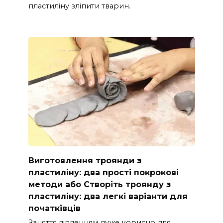
пластиліну зліпити тварин.
Виготовлення троянди з
пластиліну: два прості покрокові
методи або Створіть троянду з
пластиліну: два легкі варіанти для
початківців
Заняття ліпленням дуже корисно для