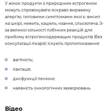
У жінок продукти з природним естрогеном
можуть спровокувати яскраво виражену
алергію, типовими симптомами якої є: висип
на шкірі, нежить, кашель, чхання, сльозотеча. З-
за великої кількості побічних реакцій для
прийому естрогенсодержащих продуктів (без
консультації лікаря) існують протипоказання:
вагітність;
лактація;
дисфункції печінки;
наявність онкологічних захворювань.
Відео