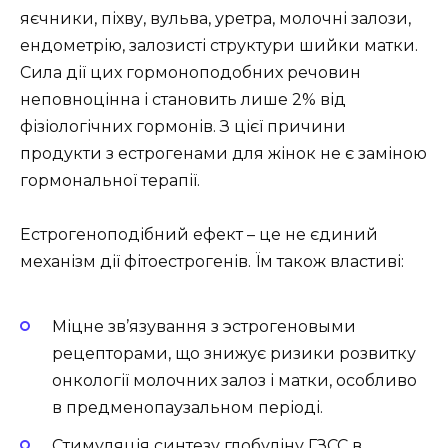
яєчники, піхву, вульва, уретра, молочні залози,
ендометрію, залозисті структури шийки матки.
Сила дії цих гормоноподобних речовин
неповноцінна і становить лише 2% від
фізіологічних гормонів. З цієї причини
продукти з естрогенами для жінок не є заміною
гормональної терапії.
Естрогеноподібний ефект – це не єдиний
механізм дії фітоестрогенів. Їм також властиві:
Міцне зв’язування з эстрогеновыми
рецепторами, що знижує ризики розвитку
онкології молочних залоз і матки, особливо
в предменопаузальном періоді.
Стимуляція синтезу глобуліну ГЗСС в