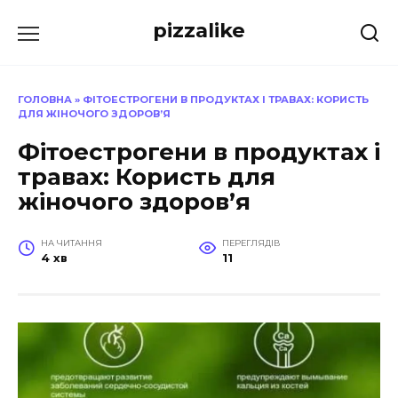
Перейти
pizzalike
до
вмісту
ГОЛОВНА
»
ФІТОЕСТРОГЕНИ В ПРОДУКТАХ І ТРАВАХ: КОРИСТЬ
ДЛЯ ЖІНОЧОГО ЗДОРОВ’Я
Фітоестрогени в продуктах і
травах: Користь для
жіночого здоров’я
НА ЧИТАННЯ
ПЕРЕГЛЯДІВ
4 хв
11