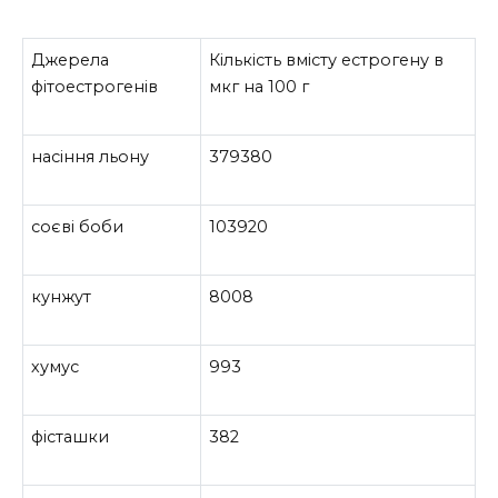
Джерела
Кількість вмісту естрогену в
фітоестрогенів
мкг на 100 г
насіння льону
379380
соєві боби
103920
кунжут
8008
хумус
993
фісташки
382