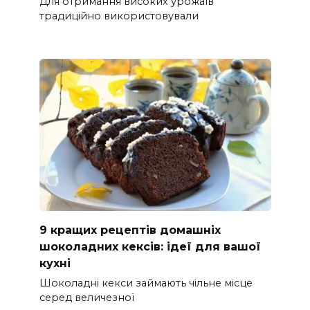
Для отримання високих урожаїв
традиційно використовували
9 кращих рецептів домашніх
шоколадних кексів: ідеї для вашої
кухні
Шоколадні кекси займають чільне місце
серед величезної