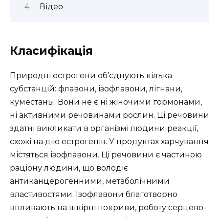
Відео
Класифікація
Природні естрогени об’єднують кілька
субстанцій: флавони, ізофлавони, лігнани,
куместаны. Вони не є ні жіночими гормонами,
ні активними речовинами рослин. Ці речовини
здатні викликати в організмі людини реакції,
схожі на дію естрогенів. У продуктах харчування
містяться ізофлавони. Ці речовини є частиною
раціону людини, що володіє
антиканцерогенними, метаболічними
властивостями. Ізофлавони благотворно
впливають на шкірні покриви, роботу серцево-