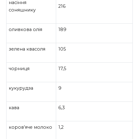
насіння
216
соняшнику
оливкова олія
189
зелена квасоля
105
чорниця
17,5
кукурудза
9
кава
6,3
коров’яче молоко
1,2