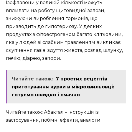
Ізофлавони у великій кількості можуть
впливати на роботу щитовидної залози,
знижуючи вироблення гормонів, що
призводить до гипотериозу. У деяких
продуктах з фітоестрогеном багато клітковини,
яка у людей зі слабким травленням викликає
скупчення газів, здуття живота, розлад шлунку,
печію, діарею, запори.
Читайте також:
7 простих рецептів
приготування курки в мікрохвильовці:
готуємо швидко і смачно
Читайте також: Абактал – інструкція із
застосування, побічні ефекти, аналоги