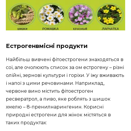
Естрогенвмісні продукти
Найбільш вивчені фітоестрогени знаходяться в
сої, але очолюють список за ом естрогену – різні
олійні, зернові культури і горіхи. У їжу вживають
і напої з цими речовинами. Наприклад,
червоне вино містить фітоестроген
ресвератрол, а пиво, яке роблять з шишок
хмелю – 8-пренилнарингенин. Корисні
природні естрогени для жінок містяться в
таких продуктах: