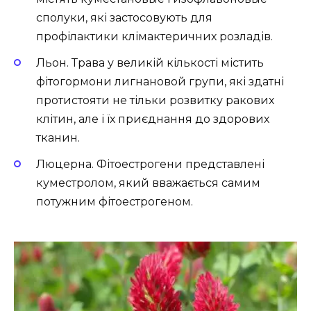
сполуки, які застосовують для
профілактики клімактеричних розладів.
Льон. Трава у великій кількості містить
фітогормони лигнановой групи, які здатні
протистояти не тільки розвитку ракових
клітин, але і їх приєднання до здорових
тканин.
Люцерна. Фітоестрогени представлені
куместролом, який вважається самим
потужним фітоестрогеном.