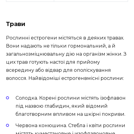
Трави
Рослинні естрогени містяться в деяких травах.
Вони надають не тільки гормональний, а й
загальнозміцнювальну дію на організм жінки. З
цих трав готують настої для прийому
всередину або відвар для ополіскування
волосся. Найвідоміші естрогенвмісні рослини:
Солодка. Корені рослини містять ізофлавон
під назвою глабидин, який відомий
благотворним впливом на шкірні покриви.
Червона конюшина. Стебла і квіти рослини
містять куместановые і изофлавоновые