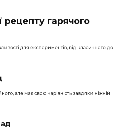
ї рецепту гарячого
ивості для експериментів, від класичного до
д
йного, але має свою чарівність завдяки ніжній
лад