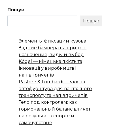
Пошук
Пошук
Элементы фиксации кузова
Задние бампера на прицеп:
назначение, виды и выбор
Kögel — німецька якість та
інновації у виробництві
напівпричепів
Pastore & Lombardi — якісна
автофурнітура для вантажного
транспорту та напівпричепів
Тело под контролем: как
гормональный баланс влияет
на результат в спорте и
самочувствие