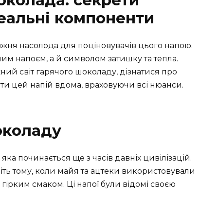
околада: секрети
деальні компоненти
жня насолода для поціновувачів цього напою.
м напоєм, а й символом затишку та тепла.
ий світ гарячого шоколаду, дізнатися про
вати цей напій вдома, враховуючи всі нюанси.
околаду
ка починається ще з часів давніх цивілізацій.
літь тому, коли майя та ацтеки використовували
гірким смаком. Ці напої були відомі своєю