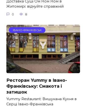
Доставка Суші Ом Ном Ном в
Житомирі: відчуйте справжній
0
8
ІВАНО-ФРАНКІВСЬК
Ресторан Yummy в Івано-
Франківську: Смакота і
затишок
Yummy Restaurant: Вишукана Кухня в
Серці Івано-Франківська