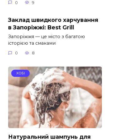
0
9
Заклад швидкого харчування
в Запоріжжі: Best Grill
Запоріжжя — це місто з багатою
історією та смаками
0
8
ХОБІ
Натуральний шампунь для