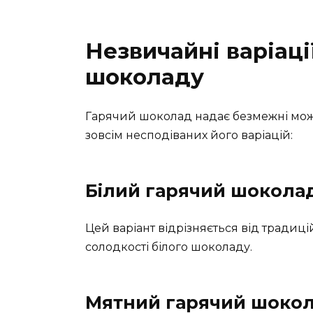
Незвичайні варіаці
шоколаду
Гарячий шоколад надає безмежні можл
зовсім несподіваних його варіацій:
Білий гарячий шокола
Цей варіант відрізняється від традиці
солодкості білого шоколаду.
Мятний гарячий шоко