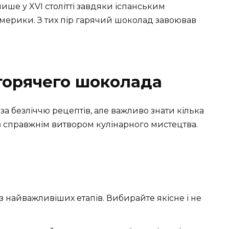
ше у XVI столітті завдяки іспанським
Америки. З тих пір гарячий шоколад завоював
горячего шоколада
а безліччю рецептів, але важливо знати кілька
в справжнім витвором кулінарного мистецтва.
із найважливіших етапів. Вибирайте якісне і не