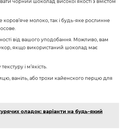
вати чорний шоколад високої якості з вмістом
е коров’яче молоко, так і будь-яке рослинне
осове.
жності від вашого уподобання. Можливо, вам
цукор, якщо використаний шоколад має
екстуру і м’якість.
ицю, ваніль, або трохи кайенского перцю для
урячих оладок: варіанти на будь-який