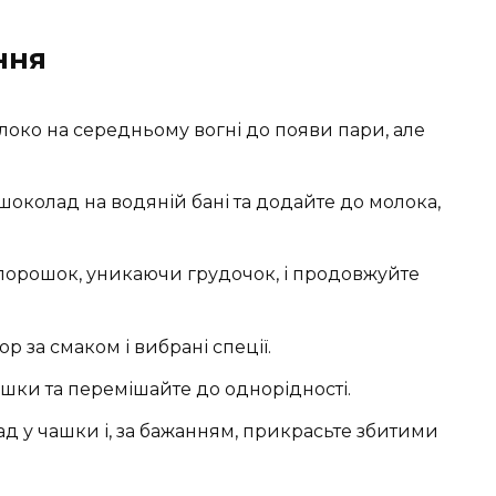
ння
молоко на середньому вогні до появи пари, але
ь шоколад на водяній бані та додайте до молока,
-порошок, уникаючи грудочок, і продовжуйте
ор за смаком і вибрані спеції.
ршки та перемішайте до однорідності.
д у чашки і, за бажанням, прикрасьте збитими