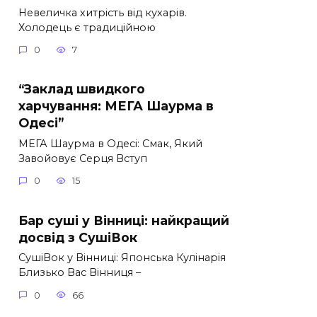
Невеличка хитрість від кухарів.
Холодець є традиційною
0
7
“Заклад швидкого
харчування: МЕГА Шаурма в
Одесі”
МЕГА Шаурма в Одесі: Смак, Який
Завойовує Серця Вступ
0
15
Бар суші у Вінниці: найкращий
досвід з СушіВок
СушіВок у Вінниці: Японська Кулінарія
Близько Вас Вінниця –
0
66