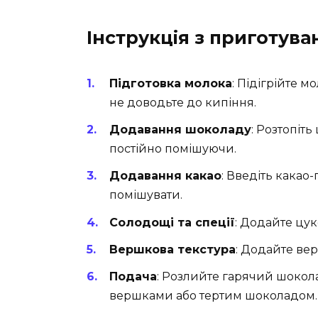
Інструкція з приготува
Підготовка молока
: Підігрійте 
не доводьте до кипіння.
Додавання шоколаду
: Розтопіт
постійно помішуючи.
Додавання какао
: Введіть какао
помішувати.
Солодощі та спеції
: Додайте цук
Вершкова текстура
: Додайте ве
Подача
: Розлийте гарячий шокола
вершками або тертим шоколадом.