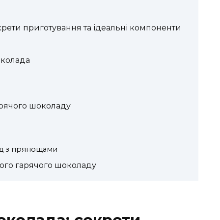
крети приготування та ідеальні компоненти
околада
арячого шоколаду
д з прянощами
ного гарячого шоколаду