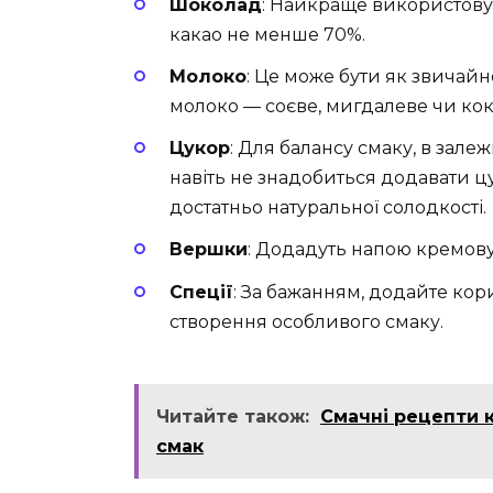
Шоколад
: Найкраще використову
какао не менше 70%.
Молоко
: Це може бути як звичайн
молоко — соєве, мигдалеве чи кок
Цукор
: Для балансу смаку, в зале
навіть не знадобиться додавати 
достатньо натуральної солодкості.
Вершки
: Додадуть напою кремову т
Спеції
: За бажанням, додайте кор
створення особливого смаку.
Читайте також:
Смачні рецепти к
смак