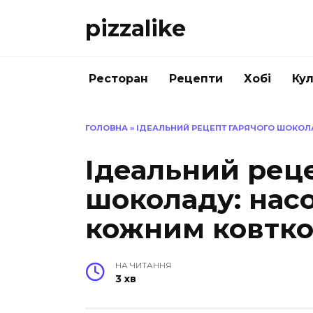
Перейти
pizzalike
до
вмісту
Ресторан
Рецепти
Хобі
Кул
ГОЛОВНА
»
ІДЕАЛЬНИЙ РЕЦЕПТ ГАРЯЧОГО ШОКО
Ідеальний рец
шоколаду: нас
кожним ковтк
НА ЧИТАННЯ
3 хв