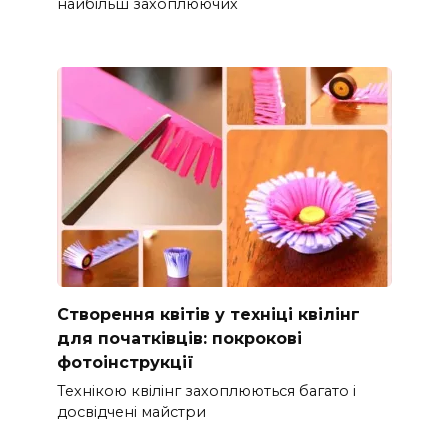
найбільш захоплюючих
Створення квітів у техніці квілінг
для початківців: покрокові
фотоінструкції
Технікою квілінг захоплюються багато і
досвідчені майстри