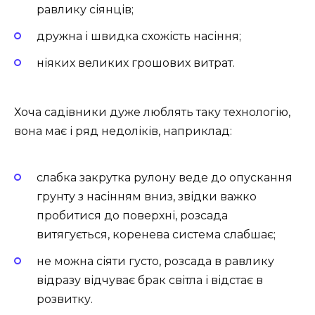
равлику сіянців;
дружна і швидка схожість насіння;
ніяких великих грошових витрат.
Хоча садівники дуже люблять таку технологію,
вона має і ряд недоліків, наприклад:
слабка закрутка рулону веде до опускання
грунту з насінням вниз, звідки важко
пробитися до поверхні, розсада
витягується, коренева система слабшає;
не можна сіяти густо, розсада в равлику
відразу відчуває брак світла і відстає в
розвитку.