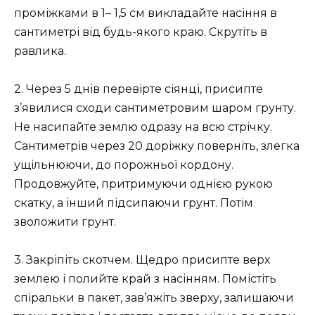
проміжками в 1– 1,5 см викладайте насіння в
сантиметрі від будь-якого краю. Скрутіть в
равлика.
2. Через 5 днів перевірте сіянці, присипте
з’явилися сходи сантиметровим шаром грунту.
Не насипайте землю одразу на всю стрічку.
Сантиметрів через 20 доріжку поверніть, злегка
ущільнюючи, до порожньої кордону.
Продовжуйте, притримуючи однією рукою
скатку, а інший підсипаючи грунт. Потім
зволожити грунт.
3. Закріпіть скотчем. Щедро присипте верх
землею і полийте край з насінням. Помістіть
спіральки в пакет, зав’яжіть зверху, залишаючи