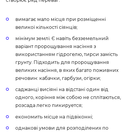
створює ряд переваг:
вимагає мало місця при розміщенні
великої кількості сіянців;
мінімум землі. Є навіть безземельний
варіант пророщування насіння з
використанням гідрогелю, тирси замість
грунту. Підходить для пророщування
великих насіння, в яких багато поживних
речовин: кабачки, гарбузи, огірки;
саджанці висіяні на відстані один від
одного, коріння між собою не сплітаються,
розсада легко пикируется;
економить місце на підвіконні;
однакові умови для розподілених по