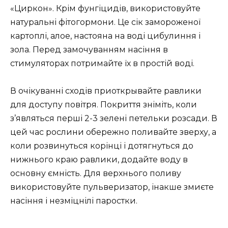
«Циркон». Крім фунгіцидів, використовуйте
натуральні фітогормони. Це сік замороженої
картоплі, алое, настояна на воді цибулиння і
зола. Перед замочуванням насіння в
стимуляторах потримайте їх в простій воді.
В очікуванні сходів приоткрывайте равлики
для доступу повітря. Покриття зніміть, коли
з’являться перші 2-3 зелені петельки розсади. В
цей час рослини обережно поливайте зверху, а
коли розвинуться корінці і дотягнуться до
нижнього краю равлики, додайте воду в
основну ємність. Для верхнього поливу
використовуйте пульверизатор, інакше змиєте
насіння і незміцнілі паростки.