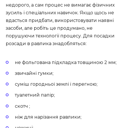
недорого, а сам процес не вимагає фізичних
зусиль і спеціальних навичок. Якщо щось не
вдасться придбати, використовувати наявні
засоби, але робіть це продумано, не
порушуючи технології процесу. Для посадки
розсади в равлика знадобляться:
не фольгована підкладка товщиною 2 мм;
звичайні гумки;
суміш городньої землі і перегною;
туалетний папір;
скотч ;
ніж для нарізання равлики;
ножиці;