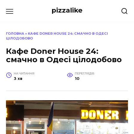
Перейти
pizzalike
до
вмісту
ГОЛОВНА
»
КАФЕ DONER HOUSE 24: СМАЧНО В ОДЕСІ
ЦІЛОДОБОВО
Кафе Doner House 24:
смачно в Одесі цілодобово
НА ЧИТАННЯ
ПЕРЕГЛЯДІВ
3 хв
10