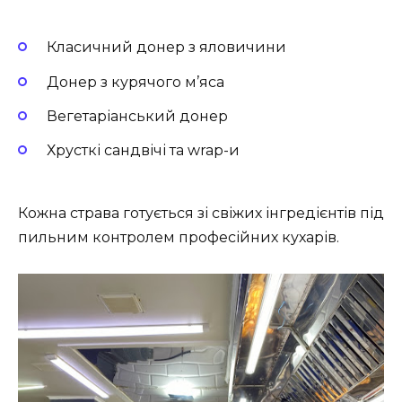
Класичний донер з яловичини
Донер з курячого м’яса
Вегетаріанський донер
Хрусткі сандвічі та wrap-и
Кожна страва готується зі свіжих інгредієнтів під
пильним контролем професійних кухарів.