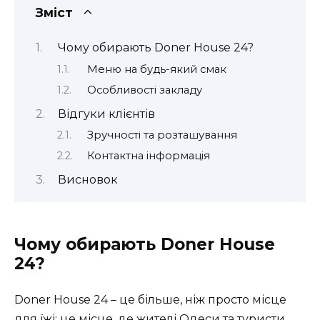
Зміст
Чому обирають Doner House 24?
Меню на будь-який смак
Особливості закладу
Відгуки клієнтів
Зручності та розташування
Контактна інформація
Висновок
Чому обирають Doner House
24?
Doner House 24 – це більше, ніж просто місце
для їжі; це місце, де жителі Одеси та туристи