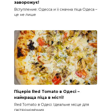
заворожує!
Вступление: Одесса и її смачна піца Одеса –
це не лише
Піцерія Red Tomato в Одесі –
найкраща піца в місті!
Red Tomato в Одесі: Ідеальне місце для
гастрономічних