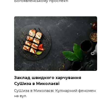
Богоявленському проспекті
Заклад швидкого харчування
СуШиза в Миколаєві
СуШиза в Миколаєві: Кулінарний феномен
на вул.