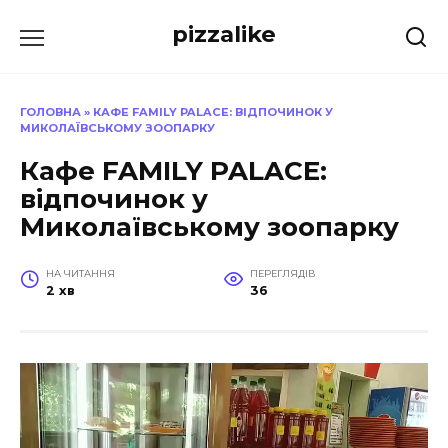
Перейти
pizzalike
до
вмісту
ГОЛОВНА
»
КАФЕ FAMILY PALACE: ВІДПОЧИНОК У
МИКОЛАЇВСЬКОМУ ЗООПАРКУ
Кафе FAMILY PALACE:
відпочинок у
Миколаївському зоопарку
НА ЧИТАННЯ
ПЕРЕГЛЯДІВ
2 хв
36