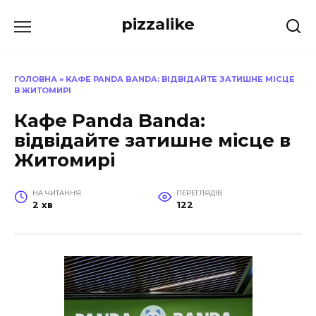
Перейти
pizzalike
до
вмісту
ГОЛОВНА
»
КАФЕ PANDA BANDA: ВІДВІДАЙТЕ ЗАТИШНЕ МІСЦЕ
В ЖИТОМИРІ
Кафе Panda Banda:
відвідайте затишне місце в
Житомирі
НА ЧИТАННЯ
ПЕРЕГЛЯДІВ
2 хв
122