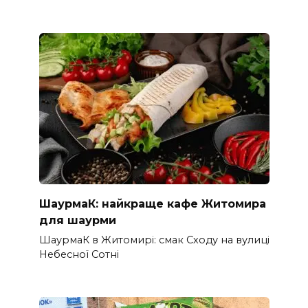
ШаурмаК: найкраще кафе Житомира
для шаурми
ШаурмаК в Житомирі: смак Сходу на вулиці
Небесної Сотні